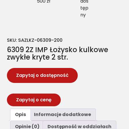
500 zł
dos
tęp
ny
SKU:
SAZLKZ-06309-200
6309 2Z IMP Łożysko kulkowe
zwykłe kryte 2 str.
Zapytaj o dostępność
Zapytaj o cenę
Opis
Informacje dodatkowe
Opinie (0)
Dostępność w oddziałach