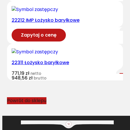
22212 IMP Łożysko baryłkowe
Zapytaj o cenę
22311 Łożysko baryłkowe
771,19
zł
netto
948,56
zł
brutto
Powrót do sklepu