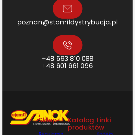
poznan@stomildystrybucja.pl
+48 693 810 088
+48 601 661 096
Sklep
Katalog
Linki
produktów
Regulamin
Kodeks