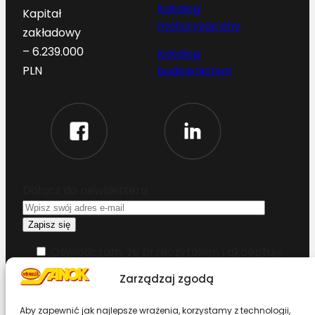
Katalog
Kapitał
motoryzacyjny
zakładowy
– 6.239.000
Katalog
budownictwo
PLN
Dołącz do newslettera
Oświadczam, że przeczytałem i akceptuję
warunki korzystania z serwisu
Zarządzaj zgodą
Chcesz zostać dystrybutorem?
Aby zapewnić jak najlepsze wrażenia, korzystamy z technologii,