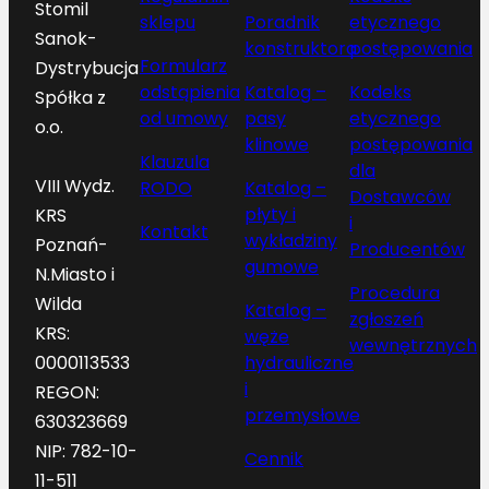
Stomil
sklepu
Poradnik
etycznego
Sanok-
konstruktora
postępowania
Formularz
Dystrybucja
odstąpienia
Katalog –
Kodeks
Spółka z
od umowy
pasy
etycznego
o.o.
klinowe
postępowania
Klauzula
dla
VIII Wydz.
RODO
Katalog –
Dostawców
płyty i
KRS
i
Kontakt
wykładziny
Poznań-
Producentów
gumowe
N.Miasto i
Procedura
Wilda
Katalog –
zgłoszeń
KRS:
węże
wewnętrznych
hydrauliczne
0000113533
i
REGON:
przemysłowe
630323669
NIP: 782-10-
Cennik
11-511