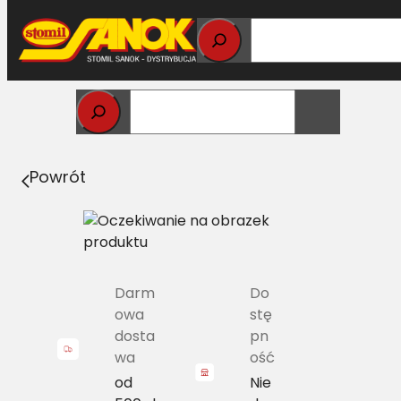
Przejdź
do
treści
Strona główna
>
Łożyska
> 6309 2Z IMP Łożysko
kulkowe zwykłe kryte 2 str.
Powrót
Darm
Do
owa
stę
dosta
pn
wa
ość
od
Nie