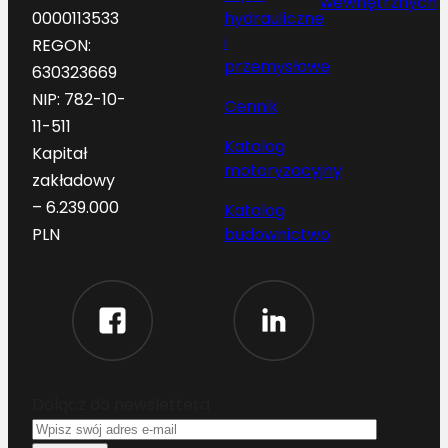
wewnętrznych
hydrauliczne
0000113533
i
REGON:
przemysłowe
630323669
NIP: 782-10-
Cennik
11-511
Katalog
Kapitał
motoryzacyjny
zakładowy
– 6.239.000
Katalog
budownictwo
PLN
Dołącz do newslettera