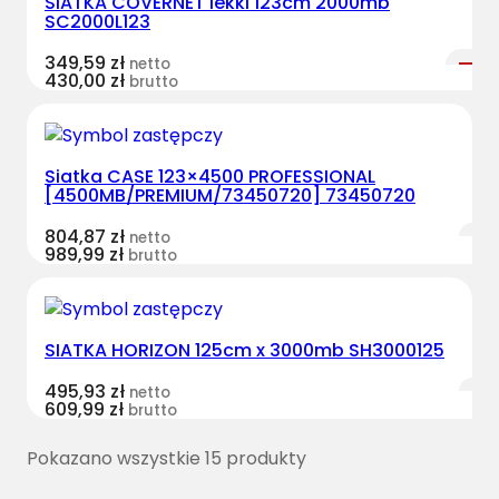
SIATKA COVERNET lekki 123cm 2000mb
SC2000L123
349,59
zł
netto
430,00
zł
brutto
Siatka CASE 123×4500 PROFESSIONAL
[4500MB/PREMIUM/73450720] 73450720
804,87
zł
netto
989,99
zł
brutto
SIATKA HORIZON 125cm x 3000mb SH3000125
495,93
zł
netto
609,99
zł
brutto
Pokazano wszystkie 15 produkty