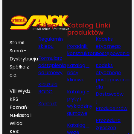
Sklep
Katalog
Linki
produktów
Regulamin
Kodeks
Stomil
sklepu
Poradnik
etycznego
Sanok-
konstruktora
postępowania
Formularz
Dystrybucja
odstąpienia
Katalog –
Kodeks
Spółka z
od umowy
pasy
etycznego
o.o.
klinowe
postępowania
Klauzula
dla
VIII Wydz.
RODO
Katalog –
Dostawców
płyty i
KRS
i
Kontakt
wykładziny
Poznań-
Producentów
gumowe
N.Miasto i
Procedura
Wilda
Katalog –
zgłoszeń
KRS:
węże