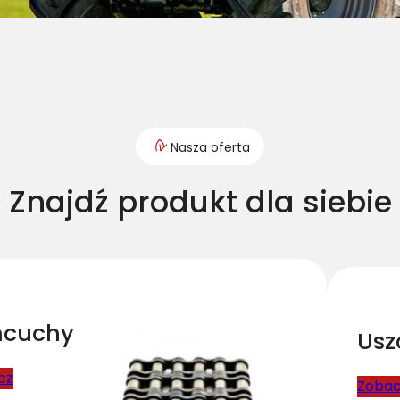
Nasza oferta
Znajdź produkt dla siebie
ńcuchy
Usz
cz
Zoba