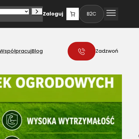
Zaloguj
B2C
Współpracuj
Blog
Zadzwoń