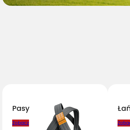
Ła
Pasy
Zoba
Zobacz