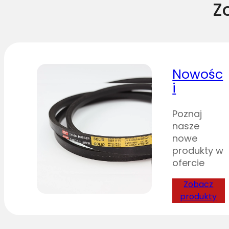
Z
Nowośc
i
Poznaj
nasze
nowe
produkty w
ofercie
Zobacz
produkty