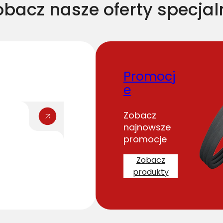
obacz nasze oferty specjal
Promocj
e
Zobacz
najnowsze
promocje
Zobacz
produkty