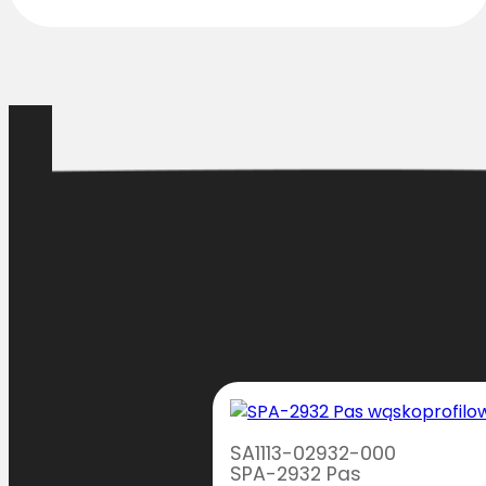
SA1113-02932-000
SPA-2932 Pas
08-000