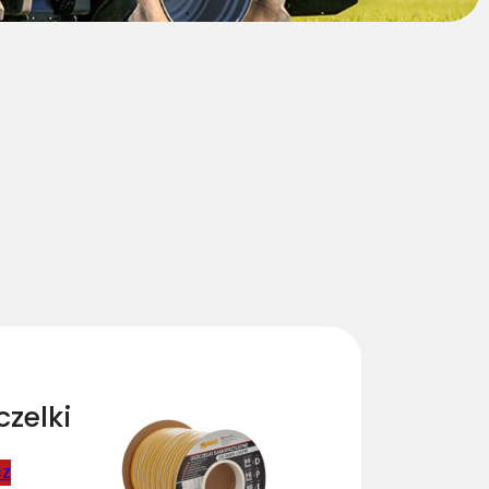
czelki
cz