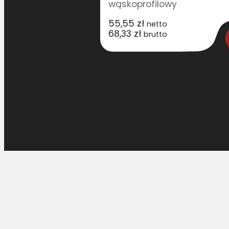
wąskoprofilowy
ka flokowana
.-50000mm
55,55
zł
netto
68,33
zł
brutto