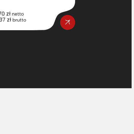
,70
zł
30,67
zł
netto
netto
,37
zł
37,72
zł
brutto
brutto