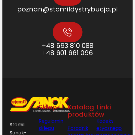
poznan@stomildystrybucja.pl
+48 693 810 088
+48 601 661 096
Sklep
Katalog
Linki
produktów
Regulamin
Kodeks
Stomil
sklepu
Poradnik
etycznego
Sanok-