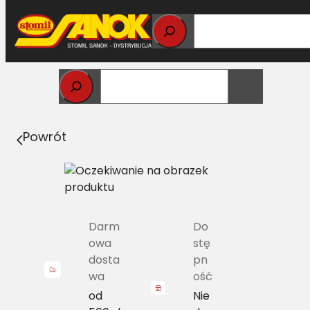
Przejdź
do
treści
Strona główna
>
Łożyska
> 6201 2RS PPL Łożysko
kulkowe zwykłe z uszczelką 2-str.(a)
Powrót
Darm
Do
owa
stę
dosta
pn
wa
ość
od
Nie