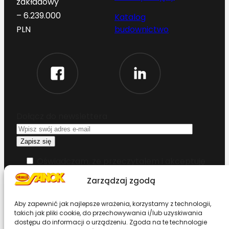
zakładowy
– 6.239.000
Katalog
budownictwo
PLN
Dołącz do newslettera
Oświadczam, że przeczytałem i akceptuję
warunki korzystania z serwisu
Zarządzaj zgodą
Chcesz zostać dystrybutorem?
Aby zapewnić jak najlepsze wrażenia, korzystamy z technologii,
takich jak pliki cookie, do przechowywania i/lub uzyskiwania
dostępu do informacji o urządzeniu. Zgoda na te technologie