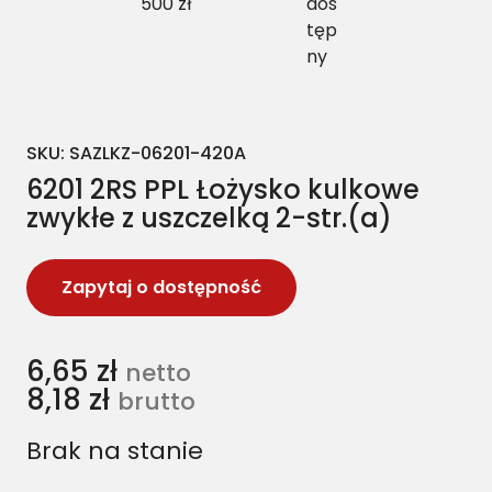
500 zł
dos
tęp
ny
SKU:
SAZLKZ-06201-420A
6201 2RS PPL Łożysko kulkowe
zwykłe z uszczelką 2-str.(a)
Zapytaj o dostępność
6,65
zł
netto
8,18
zł
brutto
Brak na stanie