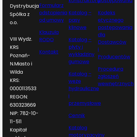
konstruktora
postępowania
Formularz
Dystrybucja
odstąpienia
Katalog –
Kodeks
Spółka z
od umowy
pasy
etycznego
o.o.
klinowe
postępowania
Klauzula
dla
VIII Wydz.
RODO
Katalog –
Dostawców
płyty i
KRS
i
Kontakt
wykładziny
Poznań-
Producentów
gumowe
N.Miasto i
Procedura
Wilda
Katalog –
zgłoszeń
KRS:
węże
wewnętrznych
hydrauliczne
0000113533
i
REGON:
przemysłowe
630323669
NIP: 782-10-
Cennik
11-511
Katalog
Kapitał
motoryzacyjny