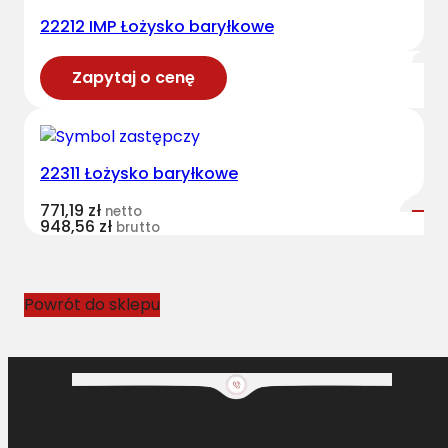
22212 IMP Łożysko baryłkowe
Zapytaj o cenę
22311 Łożysko baryłkowe
771,19
zł
netto
948,56
zł
brutto
Powrót do sklepu