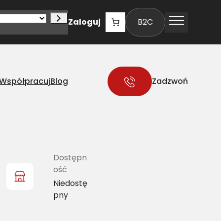
Zaloguj
B2C
Współpracuj
Blog
Zadzwoń
Dostępn
ość
Niedostę
pny