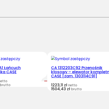
A1 Łańcuch
CA 1312203C92 Przenośnik
ika CASE
kłosowy – elewator komplet
CASE [zam. 1303114C91]
netto
1223,11
zł
brutto
netto
1504,43
zł
brutto