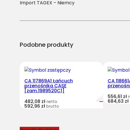
Import TAGEX – Niemcy
Podobne produkty
CA 117869A1 Łańcuch
CA 118661
przenośnika CASE
przenośn
[zam.1989520C1]
556,61
zł
684,63
zł
482,08
zł
netto
592,96
zł
brutto