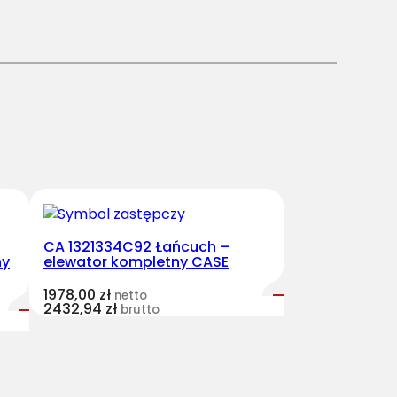
CA 1321334C92 Łańcuch –
ny
elewator kompletny CASE
1978,00
zł
netto
2432,94
zł
brutto