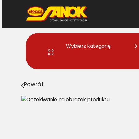
Przejdź
do
treści
Wybierz kategorię
Strona główna
>
Łańcuchy rolnicze
> CL 795371.0 Ła
Powrót