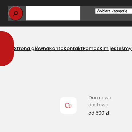
Wybierz
kategorię
Strona główna
Konto
Kontakt
Pomoc
Kim jesteśmy
ńcuch – elewator kompletny CLAAS
Darmowa
dostawa
od 500 zł