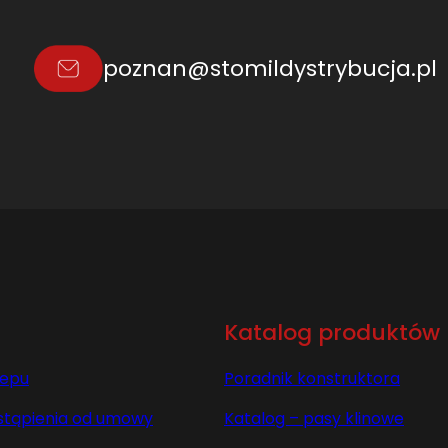
poznan@stomildystrybucja.pl
Katalog produktów
lepu
Poradnik konstruktora
stąpienia od umowy
Katalog – pasy klinowe