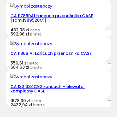
u
c
CA 117869A1 Łańcuch przenośnika CASE
h
[zam.1989520C1]
–
e
482,08
zł
netto
592,96
zł
brutto
l
e
w
CA 118661A1 Łańcuch przenośnika CASE
a
t
556,61
zł
netto
o
684,63
zł
brutto
r
k
o
CA 1321334C92 Łańcuch – elewator
kompletny CASE
m
p
1978,00
zł
netto
l
2432,94
zł
brutto
e
t