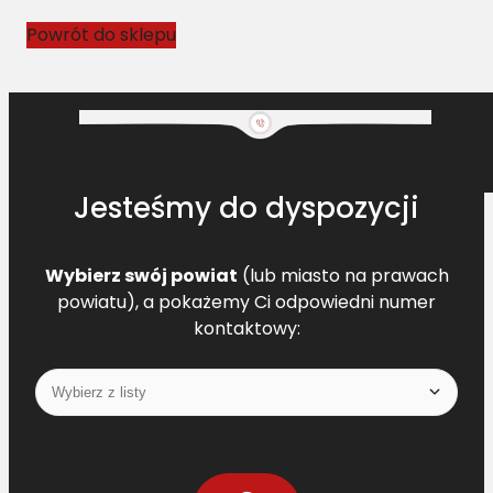
n
Powrót do sklepu
y
C
A
S
E
[
Jesteśmy do dyspozycji
z
a
m
Wybierz swój powiat
(lub miasto na prawach
.
powiatu), a pokażemy Ci odpowiedni numer
8
kontaktowy:
7
3
1
3
6
9