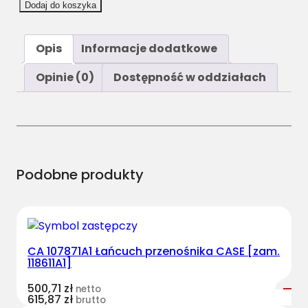
i
Dodaj do koszyka
l
o
Opis
Informacje dodatkowe
ś
ć
Opinie (0)
Dostępność w oddziałach
C
A
8
7
3
4
Podobne produkty
2
3
9
4
CA 107871A1 Łańcuch przenośnika CASE [zam.
Ł
118611A1]
a
ń
500,71
zł
netto
615,87
zł
brutto
c