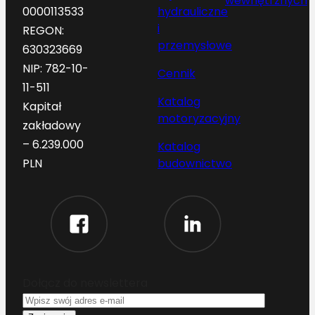
wewnętrznych
hydrauliczne
0000113533
i
REGON:
przemysłowe
630323669
NIP: 782-10-
Cennik
11-511
Katalog
Kapitał
motoryzacyjny
zakładowy
– 6.239.000
Katalog
budownictwo
PLN
Dołącz do newslettera