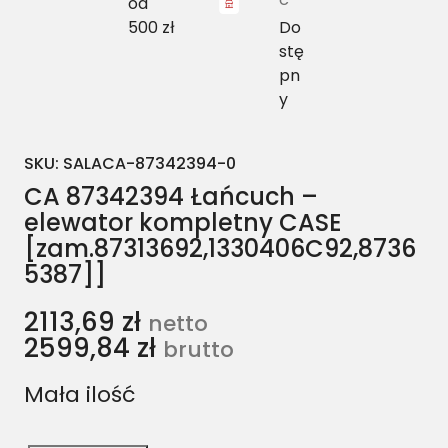
od
500 zł
Do
stę
pn
y
SKU:
SALACA-87342394-0
CA 87342394 Łańcuch –
elewator kompletny CASE
[zam.87313692,1330406C92,8736
5387]]
2113,69
zł
netto
2599,84
zł
brutto
Mała ilość