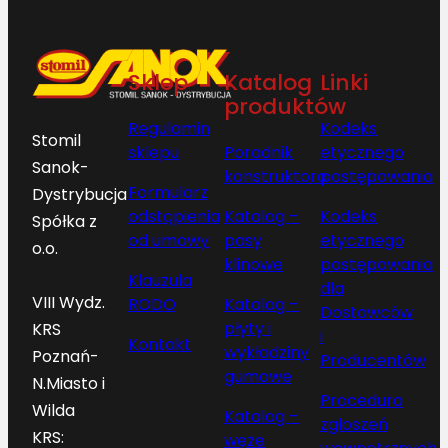
8
7
]
Sklep
Katalog
Linki
]
produktów
Regulamin
Kodeks
Stomil
sklepu
Poradnik
etycznego
Sanok-
konstruktora
postępowania
Formularz
Dystrybucja
odstąpienia
Katalog –
Kodeks
Spółka z
od umowy
pasy
etycznego
o.o.
klinowe
postępowania
Klauzula
dla
VIII Wydz.
RODO
Katalog –
Dostawców
płyty i
KRS
i
Kontakt
wykładziny
Poznań-
Producentów
gumowe
N.Miasto i
Procedura
Wilda
Katalog –
zgłoszeń
KRS:
węże