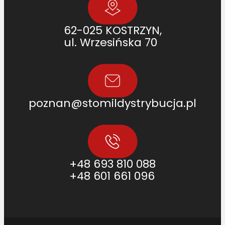
2
,
1
62-025 KOSTRZYN,
3
ul. Wrzesińska 70
3
0
4
0
6
poznan@stomildystrybucja.pl
C
9
2
,
8
+48 693 810 088
7
+48 601 661 096
3
6
5
3