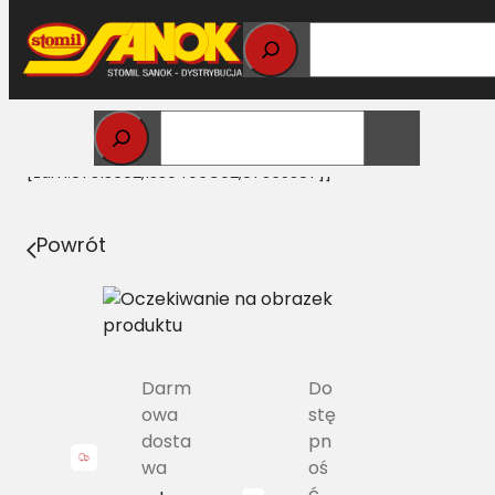
Przejdź
do
treści
Strona główna
>
Łańcuchy rolnicze
> CA 87342394
Łańcuch – elewator kompletny CASE
[zam.87313692,1330406C92,87365387]]
Powrót
Darm
Do
owa
stę
dosta
pn
wa
oś
ć