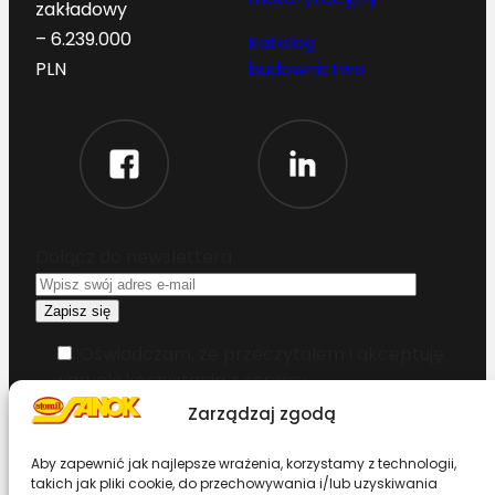
zakładowy
– 6.239.000
Katalog
budownictwo
PLN
Dołącz do newslettera
Oświadczam, że przeczytałem i akceptuję
warunki korzystania z serwisu
Zarządzaj zgodą
Chcesz zostać dystrybutorem?
Aby zapewnić jak najlepsze wrażenia, korzystamy z technologii,
takich jak pliki cookie, do przechowywania i/lub uzyskiwania