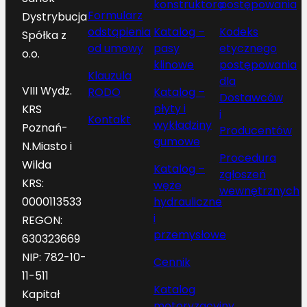
konstruktora
postępowania
Formularz
Dystrybucja
odstąpienia
Katalog –
Kodeks
Spółka z
od umowy
pasy
etycznego
o.o.
klinowe
postępowania
Klauzula
dla
VIII Wydz.
RODO
Katalog –
Dostawców
płyty i
KRS
i
Kontakt
wykładziny
Poznań-
Producentów
gumowe
N.Miasto i
Procedura
Wilda
Katalog –
zgłoszeń
KRS:
węże
wewnętrznych
hydrauliczne
0000113533
i
REGON:
przemysłowe
630323669
NIP: 782-10-
Cennik
11-511
Katalog
Kapitał
motoryzacyjny