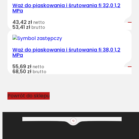
Wąż do piaskowania i śrutowania fi 32,0 1,2
MPa
43,42
zł
netto
53,41
zł
brutto
Wąż do piaskowania i śrutowania fi 38,0 1,2
MPa
55,69
zł
netto
68,50
zł
brutto
Powrót do sklepu