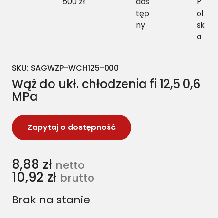
500 zł
dos
P
tęp
ol
ny
sk
a
SKU:
SAGWZP-WCH125-000
Wąż do ukł. chłodzenia fi 12,5 0,6
MPa
Zapytaj o dostępność
8,88
zł
netto
10,92
zł
brutto
Brak na stanie