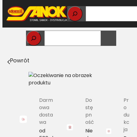
Przejdź
do
treści
Strona główna
>
Węże przemysłowe i
hydrauliczne
> Wąż do ukł. chłodzenia fi 12,5 0,6 MPa
Powrót
Darm
Do
Pr
owa
stę
o
dosta
pn
du
wa
ość
kc
ja
od
Nie