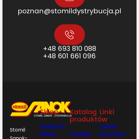
poznan@stomildystrybucja.pl
+48 693 810 088
+48 601 661 096
Sklep
Katalog
Linki
produktów
Regulamin
Kodeks
Stomil
sklepu
Poradnik
etycznego
Sanok-