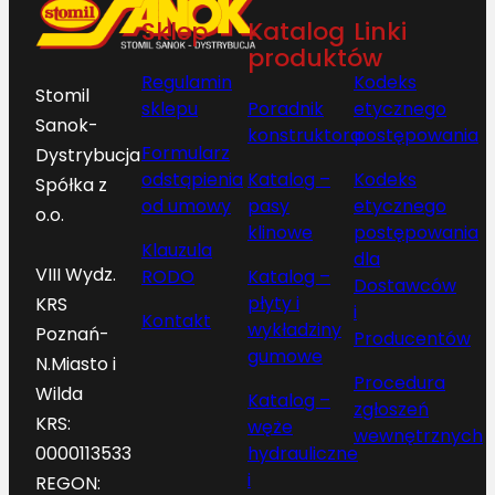
Sklep
Katalog
Linki
produktów
Regulamin
Kodeks
Stomil
sklepu
Poradnik
etycznego
Sanok-
konstruktora
postępowania
Formularz
Dystrybucja
odstąpienia
Katalog –
Kodeks
Spółka z
od umowy
pasy
etycznego
o.o.
klinowe
postępowania
Klauzula
dla
VIII Wydz.
RODO
Katalog –
Dostawców
płyty i
KRS
i
Kontakt
wykładziny
Poznań-
Producentów
gumowe
N.Miasto i
Procedura
Wilda
Katalog –
zgłoszeń
KRS:
węże
wewnętrznych
hydrauliczne
0000113533
i
REGON: