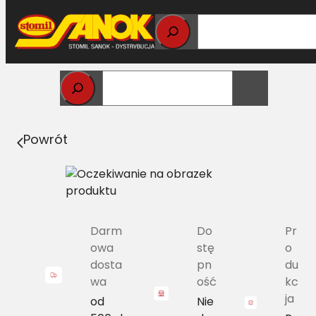
Przejdź
do
treści
Strona główna
>
Uszczelki
> S852/3 Uszczelka drzwi
P.19.000.04.07/3
Powrót
Darm
Do
Pr
owa
stę
o
dosta
pn
du
wa
ość
kc
ja
od
Nie