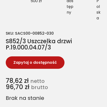
500 zł
dos
P
tęp
ol
ny
sk
a
SKU:
SACS00-00852-030
S852/3 Uszczelka drzwi
P.19.000.04.07/3
Zapytaj o dostępność
78,62
zł
netto
96,70
zł
brutto
Brak na stanie