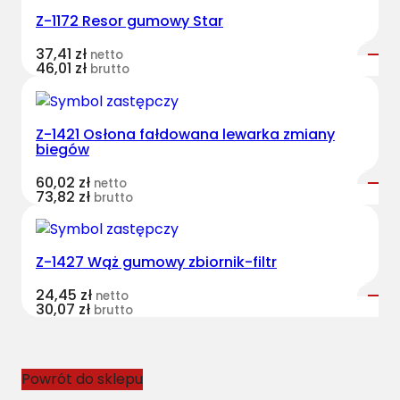
Z-1172 Resor gumowy Star
37,41
zł
netto
46,01
zł
brutto
Z-1421 Osłona fałdowana lewarka zmiany
biegów
60,02
zł
netto
73,82
zł
brutto
Z-1427 Wąż gumowy zbiornik-filtr
24,45
zł
netto
30,07
zł
brutto
Powrót do sklepu