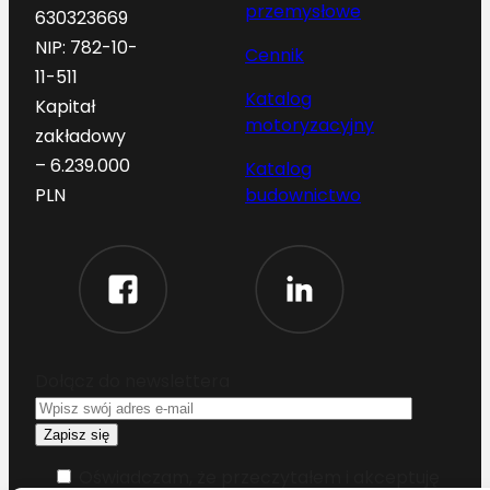
przemysłowe
630323669
NIP: 782-10-
Cennik
11-511
Katalog
Kapitał
motoryzacyjny
zakładowy
– 6.239.000
Katalog
budownictwo
PLN
Dołącz do newslettera
Oświadczam, że przeczytałem i akceptuję