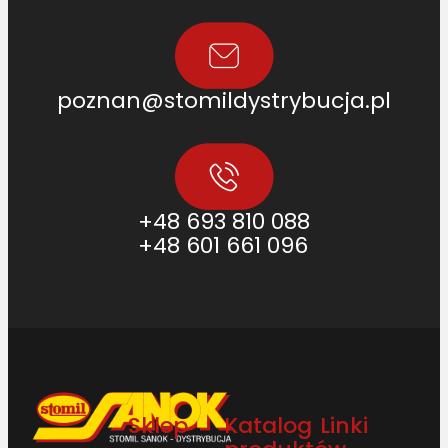
poznan@stomildystrybucja.pl
+48 693 810 088
+48 601 661 096
Sklep
Katalog
Linki