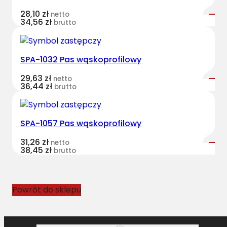
o
28,10
zł
netto
r
34,56
zł
brutto
o
w
k
SPA-1032 Pas wąskoprofilowy
o
29,63
zł
w
netto
36,44
zł
brutto
y
C
L
SPA-1057 Pas wąskoprofilowy
A
A
31,26
zł
netto
38,45
zł
S
brutto
9
P
K
Powrót do sklepu
-
2
0