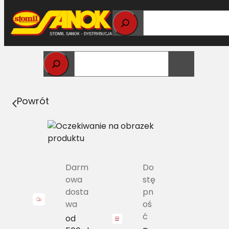
Przejdź
do
treści
Strona główna
>
Pasy
> CL 744873.0 Pas wielorowkowy
CLAAS 9PK-2020
Powrót
Darm
Do
owa
stę
dosta
pn
wa
oś
ć
od