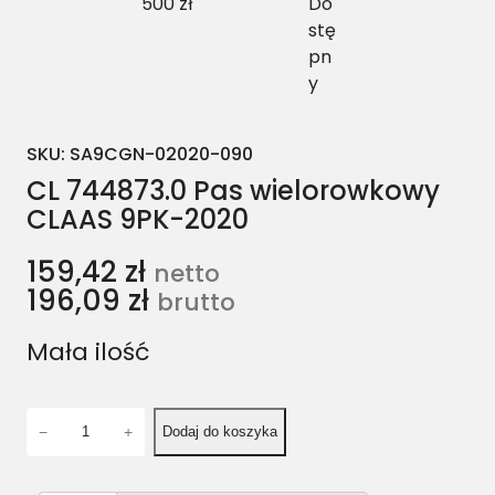
500 zł
Do
stę
pn
y
SKU:
SA9CGN-02020-090
CL 744873.0 Pas wielorowkowy
CLAAS 9PK-2020
159,42
zł
netto
196,09
zł
brutto
Mała ilość
i
−
+
Dodaj do koszyka
l
o