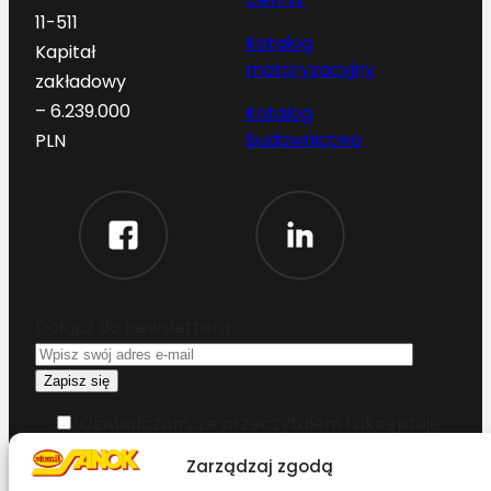
11-511
Katalog
Kapitał
motoryzacyjny
zakładowy
– 6.239.000
Katalog
budownictwo
PLN
Dołącz do newslettera
Oświadczam, że przeczytałem i akceptuję
warunki korzystania z serwisu
Zarządzaj zgodą