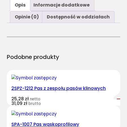
ś
Opis
Informacje dodatkowe
ć
C
Opinie (0)
Dostępność w oddziałach
L
7
4
4
8
7
Podobne produkty
3
.
0
P
2SPZ-1212 Pas z zespołu pasów klinowych
a
s
25,28
zł
netto
w
31,09
zł
brutto
i
e
l
SPA-1007 Pas wąskoprofilowy