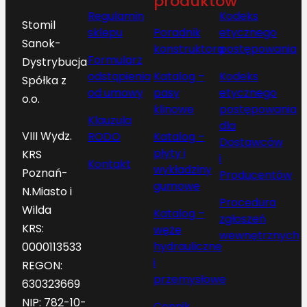
produktów
Regulamin
Kodeks
Stomil
sklepu
Poradnik
etycznego
Sanok-
konstruktora
postępowania
Formularz
Dystrybucja
odstąpienia
Katalog –
Kodeks
Spółka z
od umowy
pasy
etycznego
o.o.
klinowe
postępowania
Klauzula
dla
VIII Wydz.
RODO
Katalog –
Dostawców
płyty i
KRS
i
Kontakt
wykładziny
Poznań-
Producentów
gumowe
N.Miasto i
Procedura
Wilda
Katalog –
zgłoszeń
KRS:
węże
wewnętrznych
hydrauliczne
0000113533
i
REGON:
przemysłowe
630323669
NIP: 782-10-
Cennik