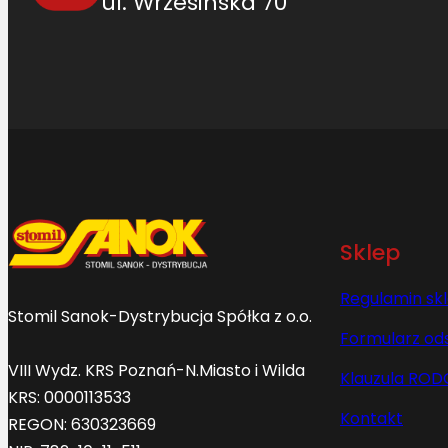
ul. Wrzesińska 70
Sklep
Regulamin sk
Stomil Sanok-Dystrybucja Spółka z o.o.
Formularz od
VIII Wydz. KRS Poznań-N.Miasto i Wilda
Klauzula ROD
KRS: 0000113533
Kontakt
REGON: 630323669