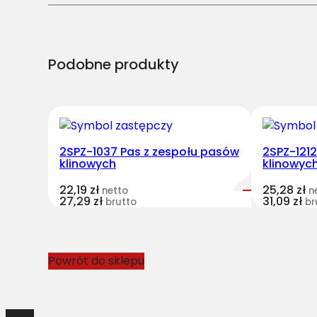
Podobne produkty
2SPZ-1037 Pas z zespołu pasów
2SPZ-121
klinowych
klinowyc
22,19
zł
25,28
zł
netto
n
27,29
zł
31,09
zł
brutto
br
Powrót do sklepu