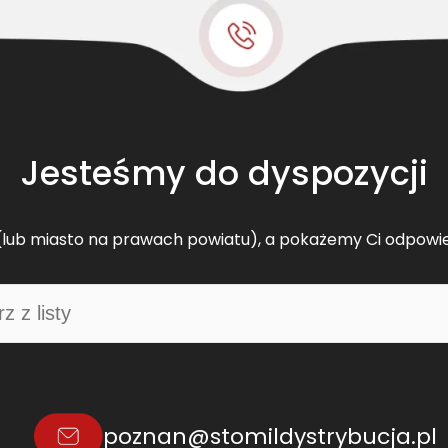
y
(
X
P
Z
-
1
Jesteśmy do dyspozycji
4
6
2
lub miasto na prawach powiatu), a pokażemy Ci odpowi
L
d
)
poznan@stomildystrybucja.pl