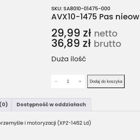
SKU:
SA8010-01475-000
AVX10-1475 Pas nieow
29,99
zł
netto
36,89
zł
brutto
Duża ilość
i
−
+
Dodaj do koszyka
l
o
ś
(0)
Dostępność w oddziałach
ć
A
V
rzemyśle i motoryzacji (XPZ-1462 Ld)
X
1