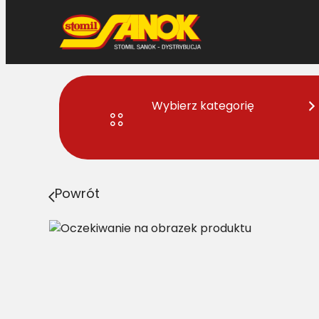
Przejdź
do
treści
Wybierz kategorię
Strona główna
>
Pasy
> AVX10-1475 Pas nieowijany (
Powrót