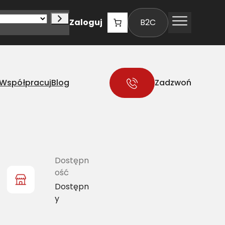
Zaloguj
B2C
Współpracuj
Blog
Zadzwoń
Dostępn
ość
Dostępn
y