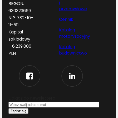
i
REGON:
przemysłowe
630323669
NIP: 782-10-
Cennik
11-511
Katalog
Kapitał
motoryzacyjny
zakładowy
– 6.239.000
Katalog
budownictwo
PLN
Dołącz do newslettera