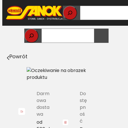
Przejdź
do
treści
Strona główna
>
Pasy
> AVX10-1375 Pas nieowijany
(XPZ-1362 Ld)
Powrót
Darm
Do
owa
stę
dosta
pn
wa
oś
ć
od