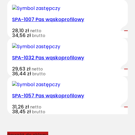
w
i
j
SPA-1007 Pas wąskoprofilowy
a
28,10
zł
netto
n
34,56
zł
brutto
y
(
X
SPA-1032 Pas wąskoprofilowy
P
Z
29,63
zł
netto
36,44
zł
brutto
-
1
3
SPA-1057 Pas wąskoprofilowy
6
2
31,26
zł
netto
38,45
zł
L
brutto
d
)