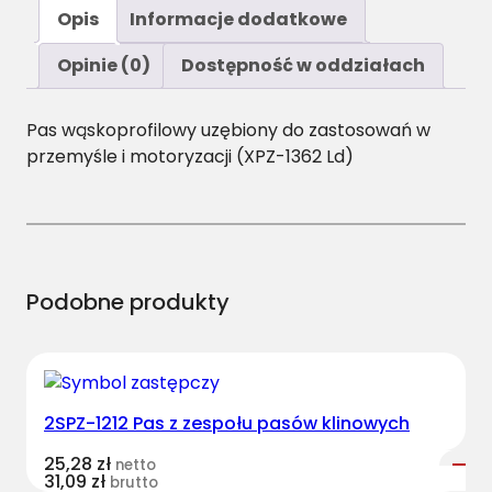
ś
Opis
Informacje dodatkowe
ć
A
Opinie (0)
Dostępność w oddziałach
V
X
Pas wąskoprofilowy uzębiony do zastosowań w
1
przemyśle i motoryzacji (XPZ-1362 Ld)
0
-
1
3
7
5
Podobne produkty
P
a
s
n
2SPZ-1212 Pas z zespołu pasów klinowych
i
e
25,28
zł
netto
o
31,09
zł
brutto