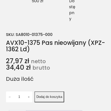
500 zł
Do
stę
pn
y
SKU:
SA8010-01375-000
AVX10-1375 Pas nieowijany (XPZ-
1362 Ld)
27,97
zł
netto
34,40
zł
brutto
Duża ilość
i
−
+
Dodaj do koszyka
l
o