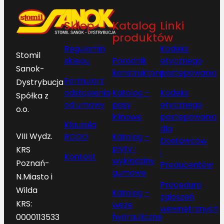
Sklep
Katalog
Linki
produktów
Regulamin
Kodeks
Stomil
sklepu
Poradnik
etycznego
Sanok-
konstruktora
postępowania
Formularz
Dystrybucja
odstąpienia
Katalog –
Kodeks
Spółka z
od umowy
pasy
etycznego
o.o.
klinowe
postępowania
Klauzula
dla
VIII Wydz.
RODO
Katalog –
Dostawców
płyty i
KRS
i
Kontakt
wykładziny
Poznań-
Producentów
gumowe
N.Miasto i
Procedura
Wilda
Katalog –
zgłoszeń
KRS:
węże
wewnętrznych
hydrauliczne
0000113533