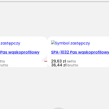
0
-
7
1
0
P
a
s
n
 Pas wąskoprofilowy
SPA-1032 Pas wąskoprofilow
i
29,63
zł
tto
netto
e
36,44
zł
rutto
brutto
o
w
i
j
a
n
y