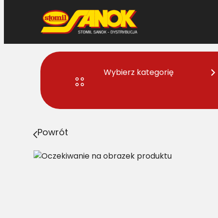
Przejdź
do
treści
Wybierz kategorię
Strona główna
>
Pasy
> AVX10-710 Pas nieowijany (X
Powrót