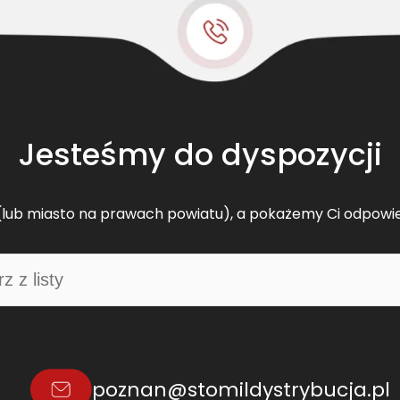
(
X
P
Z
-
6
9
Jesteśmy do dyspozycji
7
L
d
lub miasto na prawach powiatu), a pokażemy Ci odpowi
)
poznan@stomildystrybucja.pl