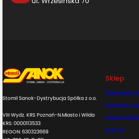
ul. Wrzesińska 70
Sklep
Regulamin sk
Stomil Sanok-Dystrybucja Spółka z o.o.
Formularz od
VIII Wydz. KRS Poznań-N.Miasto i Wilda
Klauzula ROD
KRS: 0000113533
Kontakt
REGON: 630323669