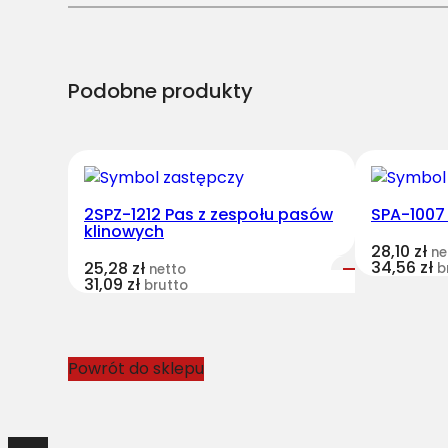
Podobne produkty
2SPZ-1212 Pas z zespołu pasów
SPA-1007
klinowych
28,10
zł
ne
34,56
zł
25,28
zł
b
netto
31,09
zł
brutto
Powrót do sklepu