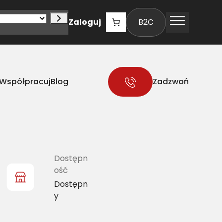
Zaloguj
B2C
Współpracuj
Blog
Zadzwoń
Dostępn
ość
Dostępn
y