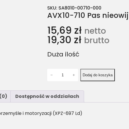
SKU:
SA8010-00710-000
AVX10-710 Pas nieowi
15,69
zł
netto
19,30
zł
brutto
Duża ilość
i
−
+
Dodaj do koszyka
l
o
ś
(0)
Dostępność w oddziałach
ć
A
V
rzemyśle i motoryzacji (XPZ-697 Ld)
X
1