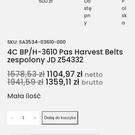
500 zł
Do
P
stę
ol
pn
sk
y
a
SKU:
SA3534-03610-000
4C BP/H-3610 Pas Harvest Belts
zespolony JD Z54332
1578,53
zł
1104,97
zł
netto
1941,59
zł
1359,11
zł
brutto
Mała ilość
i
−
+
Dodaj do koszyka
l
o