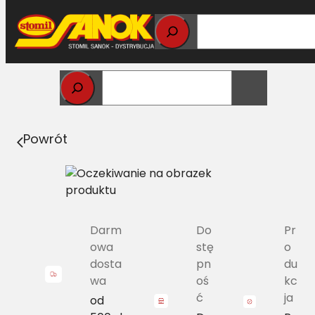
Przejdź
do
treści
Strona główna
>
Pasy
> 4C BP/H-3610 Pas Harvest Belts
zespolony JD Z54332
Powrót
Darm
Do
Pr
owa
stę
o
dosta
pn
du
wa
oś
kc
ć
ja
od