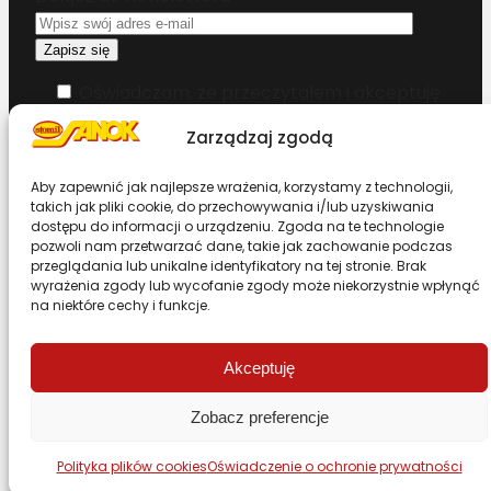
Oświadczam, że przeczytałem i akceptuję
warunki korzystania z serwisu
Zarządzaj zgodą
Chcesz zostać dystrybutorem?
Aby zapewnić jak najlepsze wrażenia, korzystamy z technologii,
takich jak pliki cookie, do przechowywania i/lub uzyskiwania
dostępu do informacji o urządzeniu. Zgoda na te technologie
Design & Code by Foxstudio.eu
pozwoli nam przetwarzać dane, takie jak zachowanie podczas
przeglądania lub unikalne identyfikatory na tej stronie. Brak
wyrażenia zgody lub wycofanie zgody może niekorzystnie wpłynąć
na niektóre cechy i funkcje.
Przewiń stronę do góry
Akceptuję
Zobacz preferencje
Polityka plików cookies
Oświadczenie o ochronie prywatności