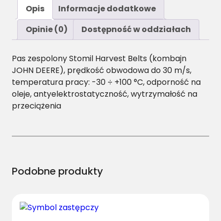
ś
Opis
Informacje dodatkowe
ć
4
Opinie (0)
Dostępność w oddziałach
C
B
Pas zespolony Stomil Harvest Belts (kombajn
P
JOHN DEERE), prędkość obwodowa do 30 m/s,
/
temperatura pracy: -30 ÷ +100 °C, odporność na
H
oleje, antyelektrostatyczność, wytrzymałość na
-
przeciążenia
3
6
1
0
P
a
Podobne produkty
s
H
a
r