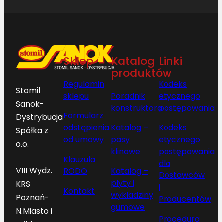
Sklep
Katalog
Linki
produktów
Regulamin
Kodeks
Stomil
sklepu
Poradnik
etycznego
Sanok-
konstruktora
postępowania
Formularz
Dystrybucja
odstąpienia
Katalog –
Kodeks
Spółka z
od umowy
pasy
etycznego
o.o.
klinowe
postępowania
Klauzula
dla
VIII Wydz.
RODO
Katalog –
Dostawców
płyty i
KRS
i
Kontakt
wykładziny
Poznań-
Producentów
gumowe
N.Miasto i
Procedura