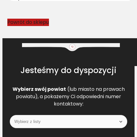
D
Z
5
Powrót do sklepu
4
3
3
2
Jesteśmy do dyspozycji
Wybierz swój powiat
(lub miasto na prawach
powiatu), a pokażemy Ci odpowiedni numer
kontaktowy: