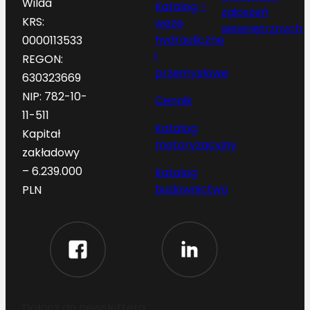
Wilda
Katalog –
zgłoszeń
KRS:
węże
wewnętrznych
hydrauliczne
0000113533
i
REGON:
przemysłowe
630323669
NIP: 782-10-
Cennik
11-511
Katalog
Kapitał
motoryzacyjny
zakładowy
– 6.239.000
Katalog
budownictwo
PLN
Dołącz do newslettera