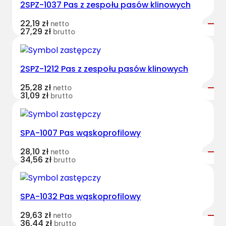
2SPZ-1037 Pas z zespołu pasów klinowych
v
e
22,19
zł
netto
s
27,29
zł
brutto
t
B
e
2SPZ-1212 Pas z zespołu pasów klinowych
l
25,28
zł
netto
t
31,09
zł
brutto
s
z
e
SPA-1007 Pas wąskoprofilowy
s
p
28,10
zł
netto
34,56
zł
brutto
o
l
o
SPA-1032 Pas wąskoprofilowy
n
y
29,63
zł
netto
36,44
zł
J
brutto