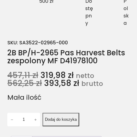
500 zł
Do
P
stę
ol
pn
sk
y
a
SKU:
SA3522-02965-000
2B BP/H-2965 Pas Harvest Belts
zespolony MF D41978100
457,11
zł
319,98
zł
netto
562,25
zł
393,58
zł
brutto
Mała ilość
i
−
+
Dodaj do koszyka
l
o