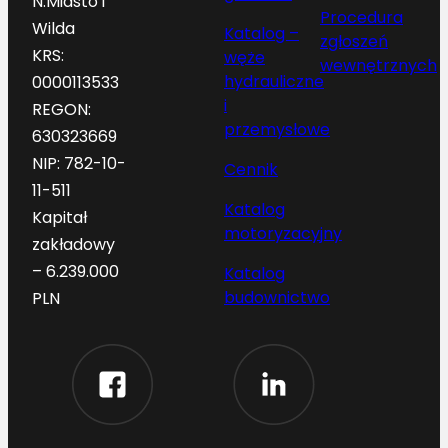
N.Miasto i
Procedura
Wilda
Katalog –
zgłoszeń
KRS:
węże
wewnętrznych
hydrauliczne
0000113533
i
REGON:
przemysłowe
630323669
NIP: 782-10-
Cennik
11-511
Katalog
Kapitał
motoryzacyjny
zakładowy
– 6.239.000
Katalog
budownictwo
PLN