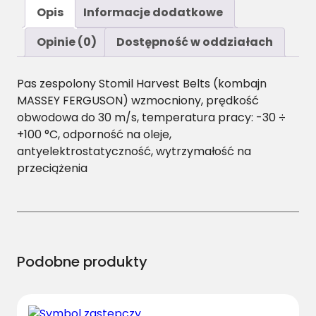
ś
Opis
Informacje dodatkowe
ć
2
Opinie (0)
Dostępność w oddziałach
B
B
Pas zespolony Stomil Harvest Belts (kombajn
P
MASSEY FERGUSON) wzmocniony, prędkość
/
obwodowa do 30 m/s, temperatura pracy: -30 ÷
H
+100 °C, odporność na oleje,
-
antyelektrostatyczność, wytrzymałość na
2
przeciążenia
9
6
5
P
a
s
Podobne produkty
H
a
r