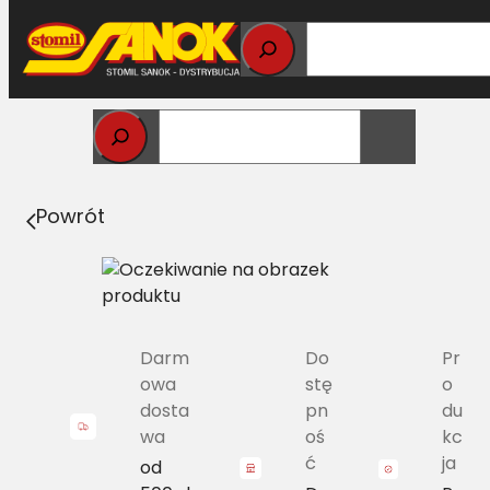
Przejdź
do
treści
Strona główna
>
Pasy
> 2B BP/H-2965 Pas Harvest Belts
zespolony MF D41978100
Powrót
Darm
Do
Pr
owa
stę
o
dosta
pn
du
wa
oś
kc
ć
ja
od