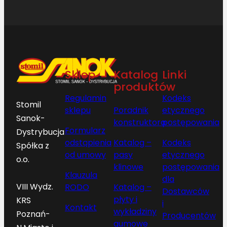
Sklep
Katalog
Linki
produktów
Regulamin
Kodeks
Stomil
sklepu
Poradnik
etycznego
Sanok-
konstruktora
postępowania
Formularz
Dystrybucja
odstąpienia
Katalog –
Kodeks
Spółka z
od umowy
pasy
etycznego
o.o.
klinowe
postępowania
Klauzula
dla
VIII Wydz.
RODO
Katalog –
Dostawców
płyty i
KRS
i
Kontakt
wykładziny
Poznań-
Producentów
gumowe