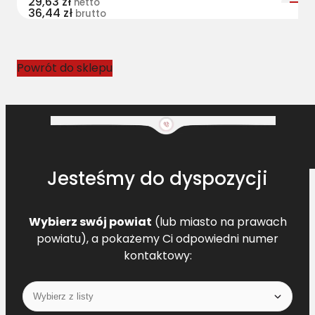
29,63
zł
netto
36,44
zł
F
brutto
D
4
1
Powrót do sklepu
9
7
8
1
0
0
Jesteśmy do dyspozycji
Wybierz swój powiat
(lub miasto na prawach
powiatu), a pokażemy Ci odpowiedni numer
kontaktowy: