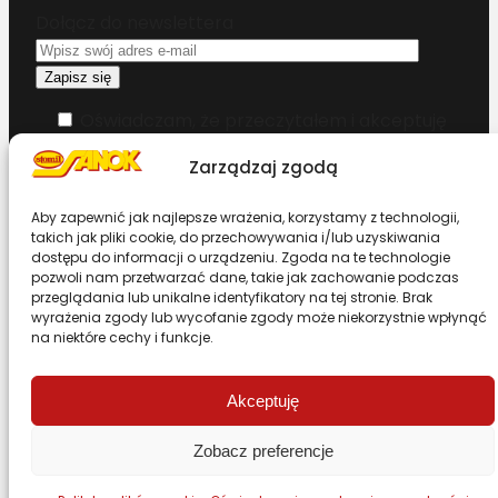
Dołącz do newslettera
Oświadczam, że przeczytałem i akceptuję
warunki korzystania z serwisu
Zarządzaj zgodą
Chcesz zostać dystrybutorem?
Aby zapewnić jak najlepsze wrażenia, korzystamy z technologii,
takich jak pliki cookie, do przechowywania i/lub uzyskiwania
dostępu do informacji o urządzeniu. Zgoda na te technologie
Design & Code by Foxstudio.eu
pozwoli nam przetwarzać dane, takie jak zachowanie podczas
przeglądania lub unikalne identyfikatory na tej stronie. Brak
wyrażenia zgody lub wycofanie zgody może niekorzystnie wpłynąć
na niektóre cechy i funkcje.
Przewiń stronę do góry
Akceptuję
Zobacz preferencje