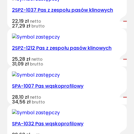
v
2SPZ-1037 Pas z zespołu pasów klinowych
e
s
22,19
zł
netto
t
27,29
zł
brutto
B
e
l
2SPZ-1212 Pas z zespołu pasów klinowych
t
25,28
zł
netto
s
31,09
zł
brutto
z
e
s
SPA-1007 Pas wąskoprofilowy
p
o
28,10
zł
netto
34,56
zł
brutto
l
o
n
SPA-1032 Pas wąskoprofilowy
y
M