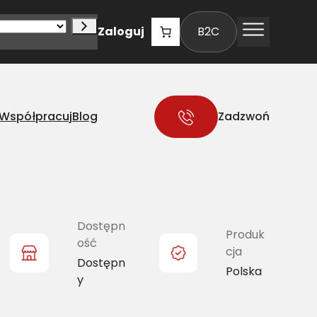
Zaloguj
B2C
Współpracuj
Blog
Zadzwoń
Dostępn
Produk
ość
cja
Dostępn
Polska
y