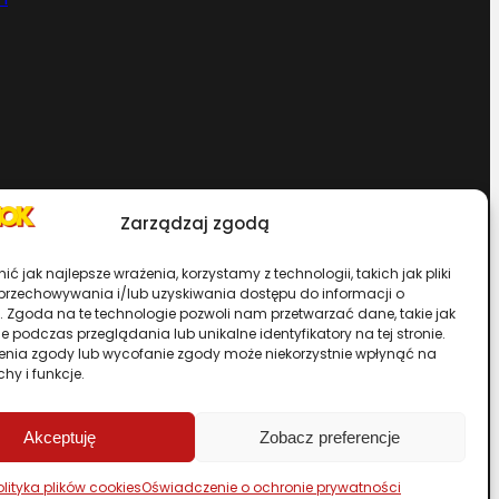
Zarządzaj zgodą
Chcesz zostać dystrybutorem?
ć jak najlepsze wrażenia, korzystamy z technologii, takich jak pliki
 przechowywania i/lub uzyskiwania dostępu do informacji o
. Zgoda na te technologie pozwoli nam przetwarzać dane, takie jak
rwisu
 podczas przeglądania lub unikalne identyfikatory na tej stronie.
enia zgody lub wycofanie zgody może niekorzystnie wpłynąć na
chy i funkcje.
Przewiń stronę do góry
Akceptuję
Zobacz preferencje
olityka plików cookies
Oświadczenie o ochronie prywatności