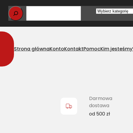
Wybierz
kategorię
Strona główna
Konto
Kontakt
Pomoc
Kim jesteśmy
lts zespolony CA 1541699C1
Darmowa
dostawa
od 500 zł