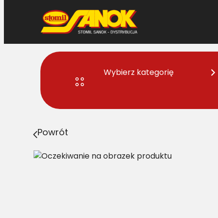
Przejdź
do
treści
Wybierz kategorię
Strona główna
>
Pasy
> 2B BP/H1-2460 Pas Harvest Be
Powrót