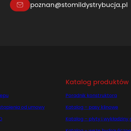
4
poznan@stomildystrybucja.pl
1
6
9
9
C
1
Katalog produktów
lepu
Poradnik konstruktora
stąpienia od umowy
Katalog – pasy klinowe
O
Katalog – płyty i wykładzin
Katalog – węże hydrauliczne 