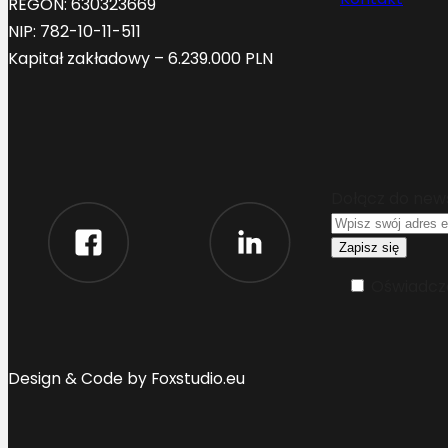
REGON: 630323669
NIP: 782-10-11-511
Kapitał zakładowy – 6.239.000 PLN
Dołącz do new
Oświadcza
Design & Code by Foxstudio.eu