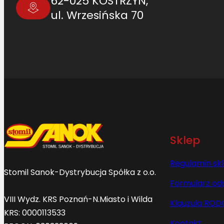
62-025 KOSTRZYN,
ul. Wrzesińska 70
Sklep
Regulamin sk
Stomil Sanok-Dystrybucja Spółka z o.o.
Formularz od
VIII Wydz. KRS Poznań-N.Miasto i Wilda
Klauzula ROD
KRS: 0000113533
Kontakt