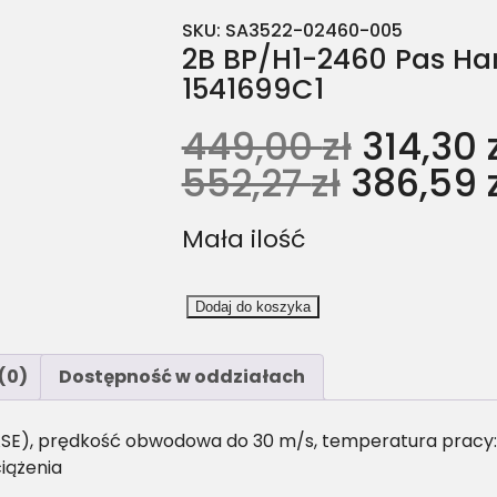
SKU:
SA3522-02460-005
2B BP/H1-2460 Pas Har
1541699C1
449,00
zł
314,30
552,27
zł
386,59
Mała ilość
i
Dodaj do koszyka
l
o
(0)
Dostępność w oddziałach
ś
ć
2
SE), prędkość obwodowa do 30 m/s, temperatura pracy: -
B
iążenia
B