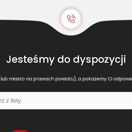
t
B
e
l
t
s
z
e
Jesteśmy do dyspozycji
s
p
o
lub miasto na prawach powiatu), a pokażemy Ci odpowi
l
o
n
y
C
A
1
5