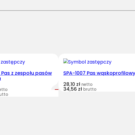
P
/
H
1
-
2
4
6
0
P
2 Pas z zespołu pasów
SPA-1007 Pas wąskoprofilow
h
a
28,10
zł
netto
s
34,56
zł
brutto
etto
H
utto
a
r
v
e
s