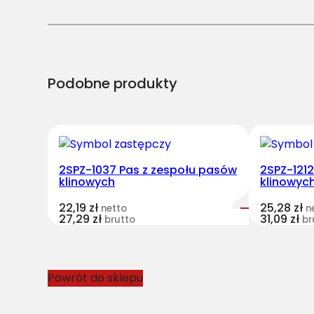
Podobne produkty
2SPZ-1037 Pas z zespołu pasów
2SPZ-121
klinowych
klinowyc
22,19
zł
25,28
zł
netto
n
27,29
zł
31,09
zł
brutto
br
Powrót do sklepu