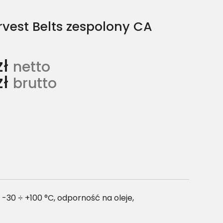
vest Belts zespolony CA
zł
netto
zł
brutto
30 ÷ +100 °C, odporność na oleje,