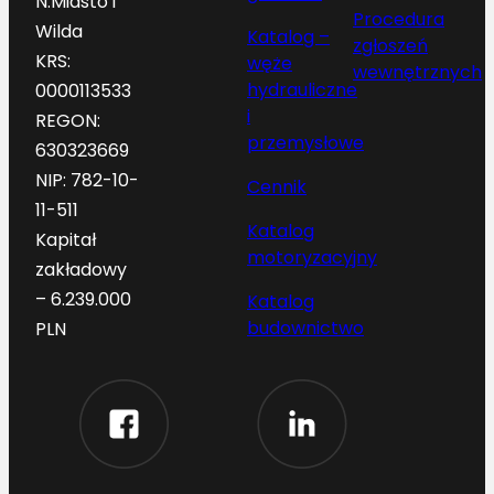
N.Miasto i
Procedura
Wilda
Katalog –
zgłoszeń
KRS:
węże
wewnętrznych
hydrauliczne
0000113533
i
REGON:
przemysłowe
630323669
NIP: 782-10-
Cennik
11-511
Katalog
Kapitał
motoryzacyjny
zakładowy
– 6.239.000
Katalog
budownictwo
PLN