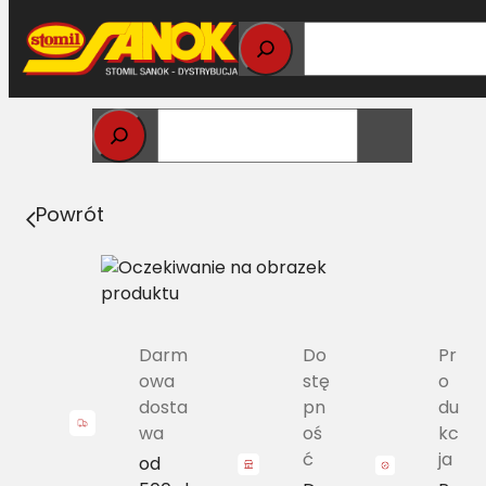
Przejdź
do
treści
Strona główna
>
Pasy
> HL X/H-1920 Pas Harvest Belts
wariatorowy DF 0619192-VX
Powrót
Darm
Do
Pr
owa
stę
o
dosta
pn
du
wa
oś
kc
ć
ja
od