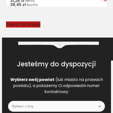
31,26
zł
netto
38,45
zł
D
brutto
F
0
6
Powrót do sklepu
1
9
1
9
2
-
Jesteśmy do dyspozycji
V
X
Wybierz swój powiat
(lub miasto na prawach
powiatu), a pokażemy Ci odpowiedni numer
kontaktowy: