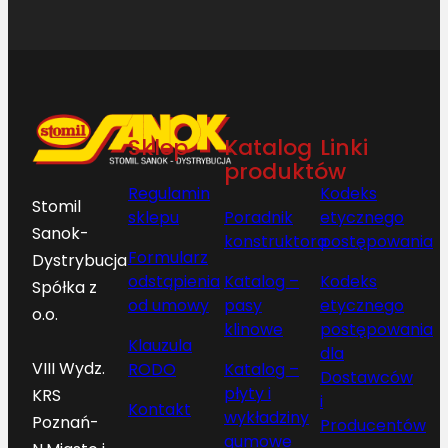
Sklep
Katalog
Linki
produktów
Regulamin
Kodeks
Stomil
sklepu
Poradnik
etycznego
Sanok-
konstruktora
postępowania
Formularz
Dystrybucja
odstąpienia
Katalog –
Kodeks
Spółka z
od umowy
pasy
etycznego
o.o.
klinowe
postępowania
Klauzula
dla
VIII Wydz.
RODO
Katalog –
Dostawców
płyty i
KRS
i
Kontakt
wykładziny
Poznań-
Producentów
gumowe