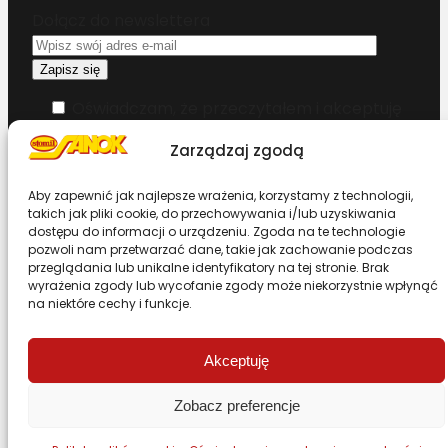
Dołącz do newslettera
Oświadczam, że przeczytałem i akceptuję
warunki korzystania z serwisu
Zarządzaj zgodą
Chcesz zostać dystrybutorem?
Aby zapewnić jak najlepsze wrażenia, korzystamy z technologii,
takich jak pliki cookie, do przechowywania i/lub uzyskiwania
dostępu do informacji o urządzeniu. Zgoda na te technologie
Design & Code by Foxstudio.eu
pozwoli nam przetwarzać dane, takie jak zachowanie podczas
przeglądania lub unikalne identyfikatory na tej stronie. Brak
wyrażenia zgody lub wycofanie zgody może niekorzystnie wpłynąć
na niektóre cechy i funkcje.
Przewiń stronę do góry
Akceptuję
Zobacz preferencje