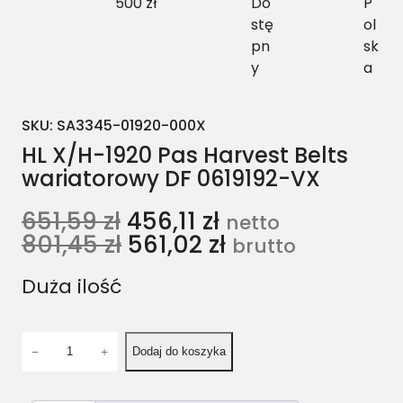
500 zł
Do
P
stę
ol
pn
sk
y
a
SKU:
SA3345-01920-000X
HL X/H-1920 Pas Harvest Belts
wariatorowy DF 0619192-VX
651,59
zł
456,11
zł
netto
801,45
zł
561,02
zł
brutto
Duża ilość
i
−
+
Dodaj do koszyka
l
o