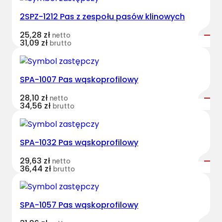
e
2SPZ-1212 Pas z zespołu pasów klinowych
s
t
25,28
zł
netto
B
31,09
zł
brutto
e
l
t
SPA-1007 Pas wąskoprofilowy
s
28,10
zł
netto
w
34,56
zł
brutto
a
r
i
SPA-1032 Pas wąskoprofilowy
a
t
29,63
zł
netto
36,44
zł
brutto
o
r
o
SPA-1057 Pas wąskoprofilowy
w
y