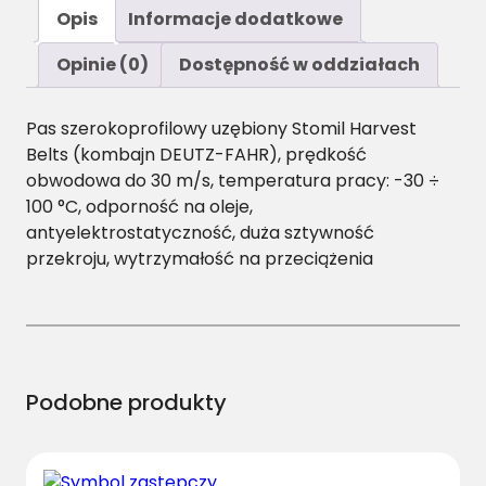
ś
Opis
Informacje dodatkowe
ć
H
Opinie (0)
Dostępność w oddziałach
L
X
Pas szerokoprofilowy uzębiony Stomil Harvest
/
Belts (kombajn DEUTZ-FAHR), prędkość
H
obwodowa do 30 m/s, temperatura pracy: -30 ÷
-
100 °C, odporność na oleje,
1
antyelektrostatyczność, duża sztywność
9
przekroju, wytrzymałość na przeciążenia
2
0
P
a
s
H
Podobne produkty
a
r
v