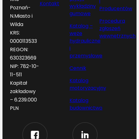
i
Kontakt
wykładziny
Poznań-
Producentów
gumowe
N.Miasto i
Procedura
Wilda
Katalog –
zgłoszeń
KRS:
węże
wewnętrznych
hydrauliczne
0000113533
i
REGON:
przemysłowe
630323669
NIP: 782-10-
Cennik
11-511
Katalog
Kapitał
motoryzacyjny
zakładowy
– 6.239.000
Katalog
budownictwo
PLN