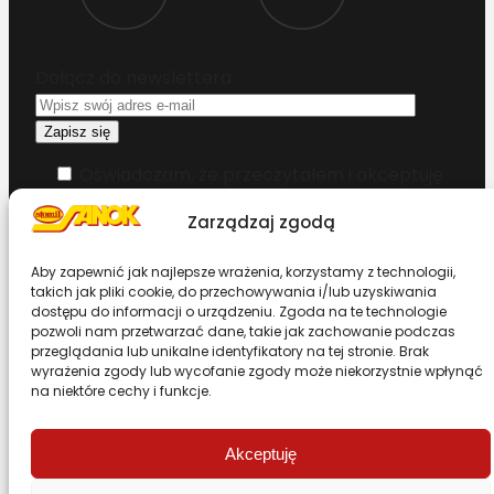
Dołącz do newslettera
Oświadczam, że przeczytałem i akceptuję
warunki korzystania z serwisu
Zarządzaj zgodą
Chcesz zostać dystrybutorem?
Aby zapewnić jak najlepsze wrażenia, korzystamy z technologii,
takich jak pliki cookie, do przechowywania i/lub uzyskiwania
dostępu do informacji o urządzeniu. Zgoda na te technologie
Design & Code by Foxstudio.eu
pozwoli nam przetwarzać dane, takie jak zachowanie podczas
przeglądania lub unikalne identyfikatory na tej stronie. Brak
wyrażenia zgody lub wycofanie zgody może niekorzystnie wpłynąć
na niektóre cechy i funkcje.
Przewiń stronę do góry
Akceptuję