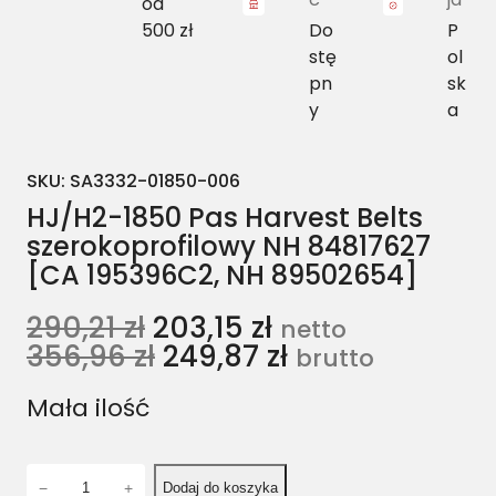
od
500 zł
Do
P
stę
ol
pn
sk
y
a
SKU:
SA3332-01850-006
HJ/H2-1850 Pas Harvest Belts
szerokoprofilowy NH 84817627
[CA 195396C2, NH 89502654]
290,21
zł
203,15
zł
netto
356,96
zł
249,87
zł
brutto
Mała ilość
i
−
+
Dodaj do koszyka