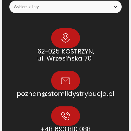
C
A
1
9
5
3
9
62-025 KOSTRZYN,
6
ul. Wrzesińska 70
C
2
,
N
H
poznan@stomildystrybucja.pl
8
9
5
0
2
6
+48 693 810 088