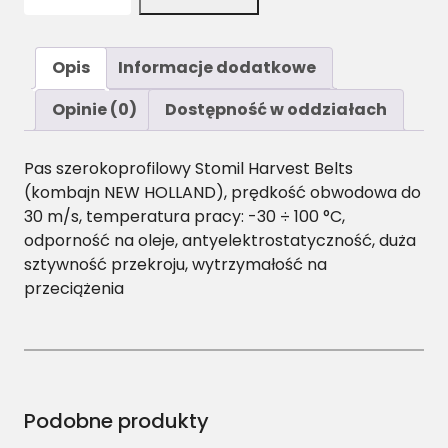
l
o
ś
Opis
Informacje dodatkowe
ć
H
Opinie (0)
Dostępność w oddziałach
J
/
Pas szerokoprofilowy Stomil Harvest Belts
H
(kombajn NEW HOLLAND), prędkość obwodowa do
2
30 m/s, temperatura pracy: -30 ÷ 100 °C,
-
odporność na oleje, antyelektrostatyczność, duża
1
sztywność przekroju, wytrzymałość na
8
przeciążenia
5
0
P
a
s
H
Podobne produkty
a