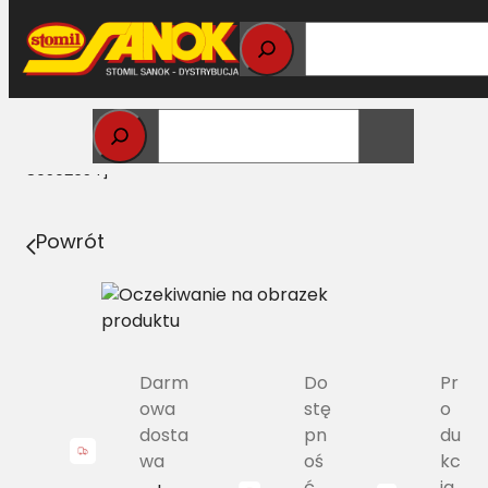
Przejdź
do
treści
Strona główna
>
Pasy
> HJ/H2-1850 Pas Harvest Belts
szerokoprofilowy NH 84817627 [CA 195396C2, NH
89502654]
Powrót
Darm
Do
Pr
owa
stę
o
dosta
pn
du
wa
oś
kc
ć
ja