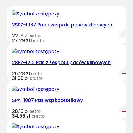
r
v
e
2SPZ-1037 Pas z zespołu pasów klinowych
s
t
22,19
zł
netto
B
27,29
zł
brutto
e
l
t
2SPZ-1212 Pas z zespołu pasów klinowych
s
25,28
zł
netto
s
31,09
zł
brutto
z
e
r
SPA-1007 Pas wąskoprofilowy
o
k
28,10
zł
netto
34,56
zł
brutto
o
p
r