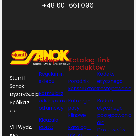
5
+48 601 661 096
4
]
Sklep
Katalog
Linki
produktów
Regulamin
Kodeks
Stomil
sklepu
Poradnik
etycznego
Sanok-
konstruktora
postępowania
Formularz
Dystrybucja
odstąpienia
Katalog –
Kodeks
Spółka z
od umowy
pasy
etycznego
o.o.
klinowe
postępowania
Klauzula
dla
VIII Wydz.
RODO
Katalog –
Dostawców
płyty i
KRS