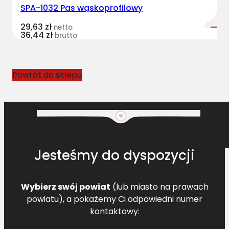
SPA-1032 Pas wąskoprofilowy
o
f
29,63
zł
netto
36,44
zł
i
brutto
l
o
w
Powrót do sklepu
y
N
H
8
4
8
Jesteśmy do dyspozycji
1
7
6
Wybierz swój powiat
(lub miasto na prawach
2
powiatu), a pokażemy Ci odpowiedni numer
7
kontaktowy:
[