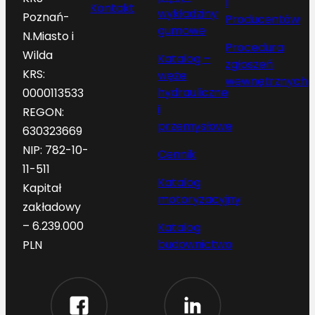
i
Kontakt
wykładziny
Poznań-
Producentów
gumowe
N.Miasto i
Procedura
Wilda
Katalog –
zgłoszeń
KRS:
węże
wewnętrznych
hydrauliczne
0000113533
i
REGON:
przemysłowe
630323669
NIP: 782-10-
Cennik
11-511
Katalog
Kapitał
motoryzacyjny
zakładowy
– 6.239.000
Katalog
budownictwo
PLN