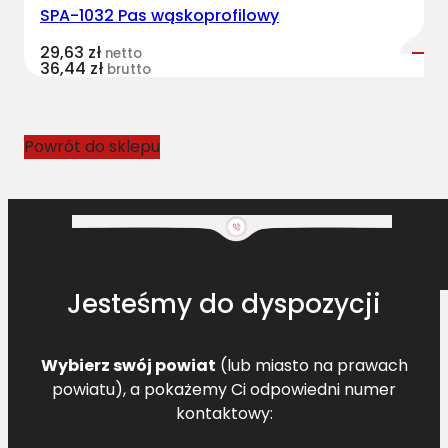
SPA-1032 Pas wąskoprofilowy
o
f
29,63
zł
netto
36,44
zł
i
brutto
l
o
w
Powrót do sklepu
y
N
H
8
9
5
Jesteśmy do dyspozycji
0
2
6
Wybierz swój powiat
(lub miasto na prawach
5
powiatu), a pokażemy Ci odpowiedni numer
4
kontaktowy:
[