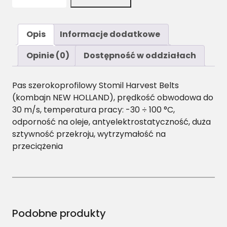
l
o
ś
Opis
Informacje dodatkowe
ć
H
Opinie (0)
Dostępność w oddziałach
J
/
Pas szerokoprofilowy Stomil Harvest Belts
H
(kombajn NEW HOLLAND), prędkość obwodowa do
1
30 m/s, temperatura pracy: -30 ÷ 100 °C,
-
odporność na oleje, antyelektrostatyczność, duża
1
sztywność przekroju, wytrzymałość na
8
przeciążenia
5
0
P
a
s
H
Podobne produkty
a