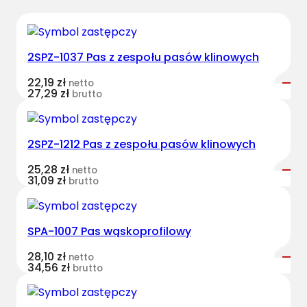
r
v
e
2SPZ-1037 Pas z zespołu pasów klinowych
s
t
22,19
zł
netto
B
27,29
zł
brutto
e
l
t
2SPZ-1212 Pas z zespołu pasów klinowych
s
25,28
zł
netto
s
31,09
zł
brutto
z
e
r
SPA-1007 Pas wąskoprofilowy
o
k
28,10
zł
netto
34,56
zł
brutto
o
p
r