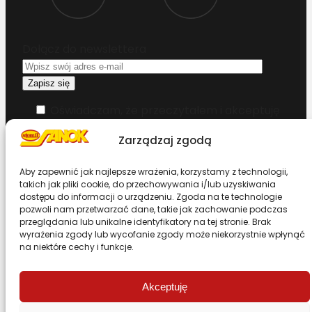
Dołącz do newslettera
Oświadczam, że przeczytałem i akceptuję
warunki korzystania z serwisu
Zarządzaj zgodą
Chcesz zostać dystrybutorem?
Aby zapewnić jak najlepsze wrażenia, korzystamy z technologii,
takich jak pliki cookie, do przechowywania i/lub uzyskiwania
dostępu do informacji o urządzeniu. Zgoda na te technologie
Design & Code by Foxstudio.eu
pozwoli nam przetwarzać dane, takie jak zachowanie podczas
przeglądania lub unikalne identyfikatory na tej stronie. Brak
wyrażenia zgody lub wycofanie zgody może niekorzystnie wpłynąć
na niektóre cechy i funkcje.
Przewiń stronę do góry
Akceptuję