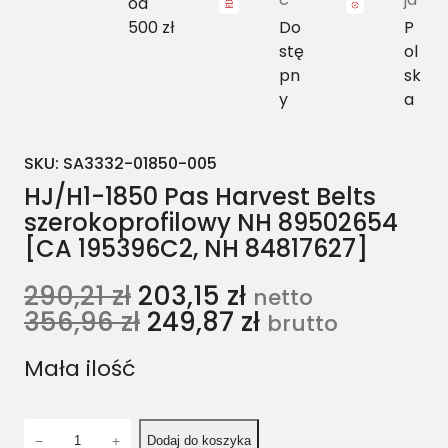
od
500 zł
Do
P
stę
ol
pn
sk
y
a
SKU:
SA3332-01850-005
HJ/H1-1850 Pas Harvest Belts
szerokoprofilowy NH 89502654
[CA 195396C2, NH 84817627]
290,21
zł
203,15
zł
netto
356,96
zł
249,87
zł
brutto
Mała ilość
i
−
+
Dodaj do koszyka