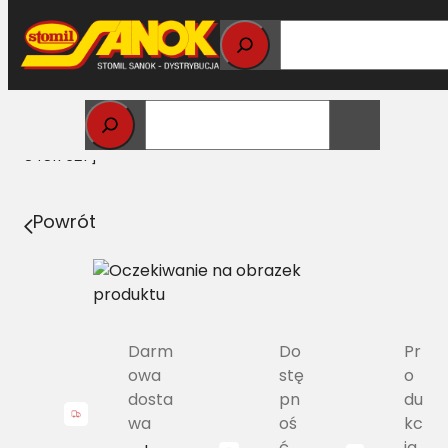
Przejdź
do
treści
Strona główna
>
Pasy
> HJ/H1-1850 Pas Harvest Belts
szerokoprofilowy NH 89502654 [CA 195396C2, NH
84817627]
Powrót
Darm
Do
Pr
owa
stę
o
dosta
pn
du
wa
oś
kc
ć
ja