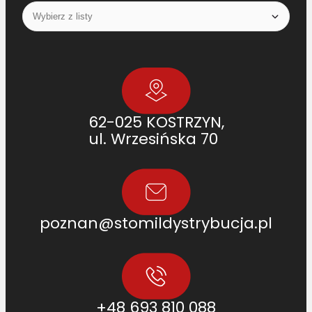
C
A
1
9
5
3
9
62-025 KOSTRZYN,
6
ul. Wrzesińska 70
C
2
,
N
H
poznan@stomildystrybucja.pl
8
4
8
1
7
6
+48 693 810 088