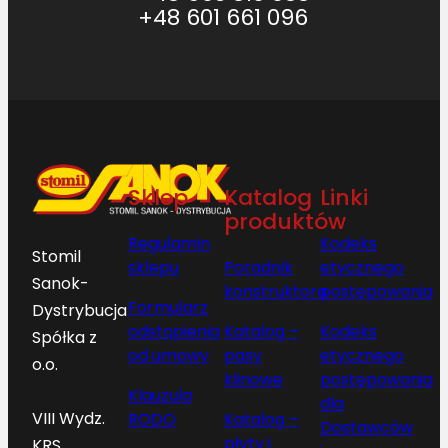
2
+48 601 661 096
7
]
Sklep
Katalog
Linki
produktów
Regulamin
Kodeks
Stomil
sklepu
Poradnik
etycznego
Sanok-
konstruktora
postępowania
Formularz
Dystrybucja
odstąpienia
Katalog –
Kodeks
Spółka z
od umowy
pasy
etycznego
o.o.
klinowe
postępowania
Klauzula
dla
VIII Wydz.
RODO
Katalog –
Dostawców
płyty i
KRS