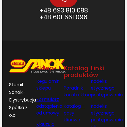
+48 693 810 088
+48 601 661 096
Sklep
Katalog
Linki
produktów
Regulamin
Kodeks
Stomil
sklepu
Poradnik
etycznego
Sanok-
konstruktora
postępowania
Formularz
Dystrybucja
odstąpienia
Katalog –
Kodeks
Spółka z
od umowy
pasy
etycznego
o.o.
klinowe
postępowania
Klauzula
dla