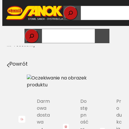
Przejdź
do
treści
Strona główna
>
Pasy
> HJ/H2-1181 Pas Harvest Belts
szerokoprofilowy MF 785806M1 [NH 80334065, NH 334065,
MF 789853M1]
Powrót
Darm
Do
Pr
owa
stę
o
dosta
pn
du
wa
ość
kc
ja