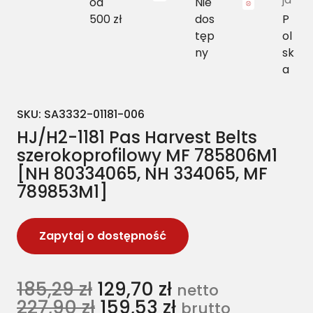
od
Nie
500 zł
dos
P
tęp
ol
ny
sk
a
SKU:
SA3332-01181-006
HJ/H2-1181 Pas Harvest Belts
szerokoprofilowy MF 785806M1
[NH 80334065, NH 334065, MF
789853M1]
Zapytaj o dostępność
185,29
zł
129,70
zł
netto
227,90
zł
159,53
zł
brutto