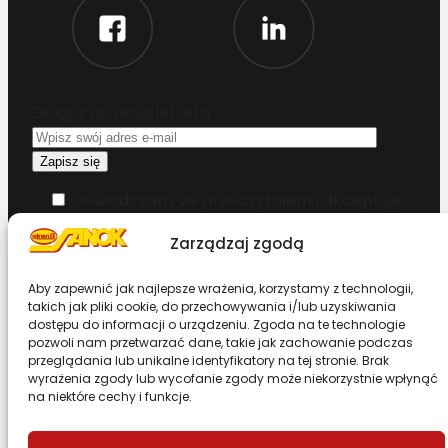
Dołącz do newslettera
Oświadczam, że przeczytałem i akceptuję
warunki korzystania z serwisu
Zarządzaj zgodą
Chcesz zostać dystrybutorem?
Aby zapewnić jak najlepsze wrażenia, korzystamy z technologii,
takich jak pliki cookie, do przechowywania i/lub uzyskiwania
dostępu do informacji o urządzeniu. Zgoda na te technologie
Design & Code by Foxstudio.eu
pozwoli nam przetwarzać dane, takie jak zachowanie podczas
przeglądania lub unikalne identyfikatory na tej stronie. Brak
wyrażenia zgody lub wycofanie zgody może niekorzystnie wpłynąć
na niektóre cechy i funkcje.
Przewiń stronę do góry