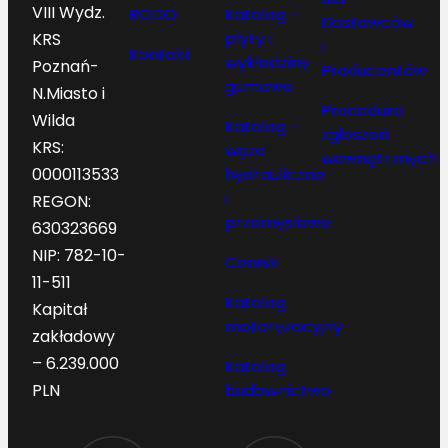
VIII Wydz.
RODO
Katalog –
Dostawców
płyty i
KRS
i
Kontakt
wykładziny
Poznań-
Producentów
gumowe
N.Miasto i
Procedura
Wilda
Katalog –
zgłoszeń
KRS:
węże
wewnętrznych
hydrauliczne
0000113533
i
REGON:
przemysłowe
630323669
NIP: 782-10-
Cennik
11-511
Katalog
Kapitał
motoryzacyjny
zakładowy
– 6.239.000
Katalog
budownictwo
PLN