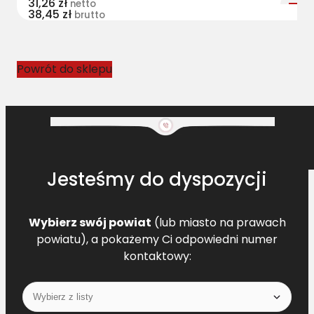
31,26
zł
netto
38,45
zł
1
brutto
7
3
0
Powrót do sklepu
9
.
0
L
=
L
Jesteśmy do dyspozycji
[
C
L
Wybierz swój powiat
(lub miasto na prawach
6
powiatu), a pokażemy Ci odpowiedni numer
1
kontaktowy:
7
3
0