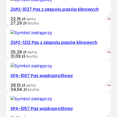
s
2SPZ-1037 Pas z zespołu pasów klinowych
t
B
22,19
zł
netto
e
27,29
zł
brutto
l
t
s
2SPZ-1212 Pas z zespołu pasów klinowych
k
25,28
zł
netto
l
31,09
zł
brutto
a
s
y
SPA-1007 Pas wąskoprofilowy
c
z
28,10
zł
netto
34,56
zł
brutto
n
y
C
SPA-1057 Pas wąskoprofilowy
L
6