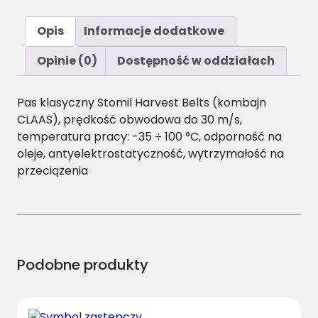
o
ś
Opis
Informacje dodatkowe
ć
D
Opinie (0)
Dostępność w oddziałach
/
H
Pas klasyczny Stomil Harvest Belts (kombajn
-
CLAAS), prędkość obwodowa do 30 m/s,
3
temperatura pracy: -35 ÷ 100 °C, odporność na
2
oleje, antyelektrostatyczność, wytrzymałość na
7
przeciążenia
0
P
a
s
H
a
Podobne produkty
r
v
e