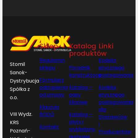
Sklep
Katalog
Linki
produktów
Regulamin
Kodeks
Stomil
sklepu
Poradnik
etycznego
Sanok-
konstruktora
postępowania
Formularz
Dystrybucja
odstąpienia
Katalog –
Kodeks
Spółka z
od umowy
pasy
etycznego
o.o.
klinowe
postępowania
Klauzula
dla
VIII Wydz.
RODO
Katalog –
Dostawców
płyty i
KRS
i
Kontakt
wykładziny
Poznań-
Producentów
gumowe