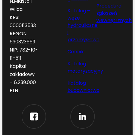
N.Miasto i
Procedura
Wilda
Katalog –
zgłoszeń
KRS:
węże
wewnętrznych
hydrauliczne
0000113533
i
REGON:
przemysłowe
630323669
NIP: 782-10-
Cennik
11-511
Katalog
Kapitał
motoryzacyjny
zakładowy
– 6.239.000
Katalog
budownictwo
PLN