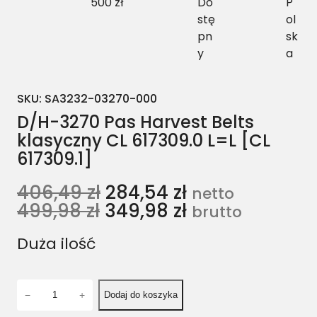
500 zł
Do
P
stę
ol
pn
sk
y
a
SKU:
SA3232-03270-000
D/H-3270 Pas Harvest Belts
klasyczny CL 617309.0 L=L [CL
617309.1]
406,49
zł
284,54
zł
netto
499,98
zł
349,98
zł
brutto
Duża ilość
i
−
+
Dodaj do koszyka
l