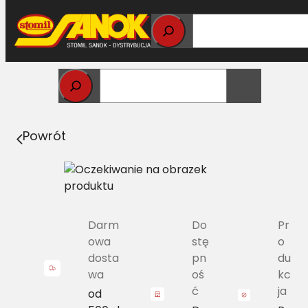
Przejdź
do
treści
Strona główna
>
Pasy
> D/H-3270 Pas Harvest Belts
klasyczny CL 617309.0 L=L [CL 617309.1]
Powrót
Darm
Do
Pr
owa
stę
o
dosta
pn
du
wa
oś
kc
ć
ja
od