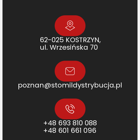
9
.
1
]
62-025 KOSTRZYN,
ul. Wrzesińska 70
poznan@stomildystrybucja.pl
+48 693 810 088
+48 601 661 096