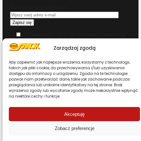
Dołącz do newslettera
Oświadczam, że przeczytałem i akceptuję
warunki korzystania z serwisu
Zarządzaj zgodą
Chcesz zostać dystrybutorem?
Aby zapewnić jak najlepsze wrażenia, korzystamy z technologii,
takich jak pliki cookie, do przechowywania i/lub uzyskiwania
dostępu do informacji o urządzeniu. Zgoda na te technologie
Design & Code by Foxstudio.eu
pozwoli nam przetwarzać dane, takie jak zachowanie podczas
przeglądania lub unikalne identyfikatory na tej stronie. Brak
wyrażenia zgody lub wycofanie zgody może niekorzystnie wpłynąć
na niektóre cechy i funkcje.
Przewiń stronę do góry
Akceptuję
Zobacz preferencje