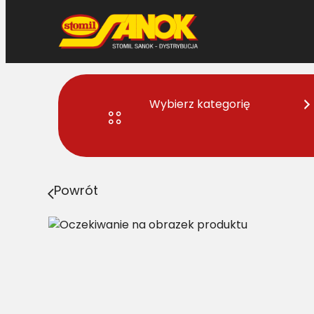
Przejdź
do
treści
Wybierz kategorię
Strona główna
>
Pasy
> 25X16/H-4310 Pas Harvest Bel
Powrót