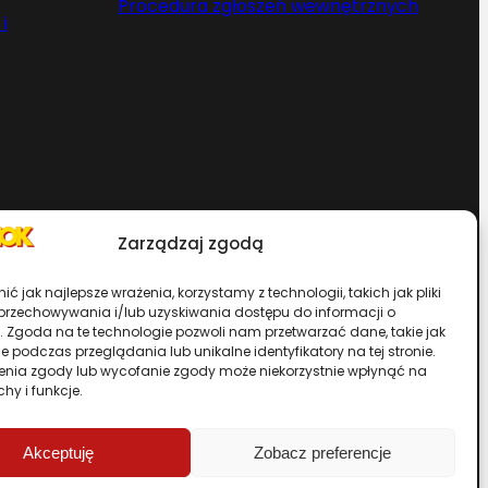
Procedura zgłoszeń wewnętrznych
i
Zarządzaj zgodą
Chcesz zostać dystrybutorem?
ć jak najlepsze wrażenia, korzystamy z technologii, takich jak pliki
 przechowywania i/lub uzyskiwania dostępu do informacji o
. Zgoda na te technologie pozwoli nam przetwarzać dane, takie jak
rwisu
 podczas przeglądania lub unikalne identyfikatory na tej stronie.
enia zgody lub wycofanie zgody może niekorzystnie wpłynąć na
chy i funkcje.
Przewiń stronę do góry
Akceptuję
Zobacz preferencje