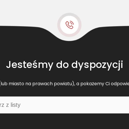
t
B
e
l
t
s
k
l
a
Jesteśmy do dyspozycji
s
y
c
lub miasto na prawach powiatu), a pokażemy Ci odpowi
z
n
y
D
F
0
6