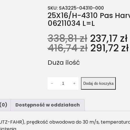
SKU:
SA3225-04310-000
25X16/H-4310 Pas Harv
06211034 L=L
338,81
zł
237,17
zł
416,74
zł
291,72
zł
Duża ilość
i
−
+
Dodaj do koszyka
l
o
ś
(0)
Dostępność w oddziałach
ć
2
5
EUTZ-FAHR), prędkość obwodowa do 30 m/s, temperatura p
X
iążenia