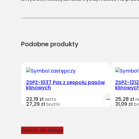
Podobne produkty
2SPZ-1037 Pas z zespołu pasów
2SPZ-121
klinowych
klinowyc
22,19
zł
25,28
zł
netto
n
27,29
zł
31,09
zł
brutto
br
Powrót do sklepu