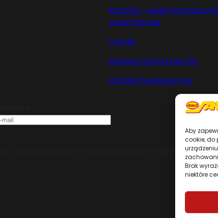
Katalog – węże hydrauliczne 
przemysłowe
Cennik
Katalog motoryzacyjny
Katalog budownictwo
slettera
Aby zapewni
cookie, do
urządzeniu
m, że przeczytałem i akceptuję warunki korzystania z se
zachowanie
Brak wyraż
niektóre ce