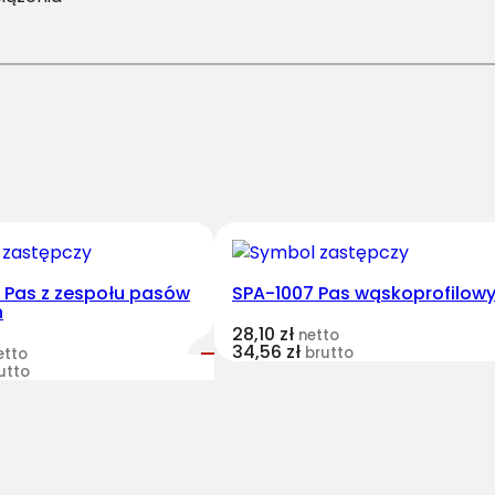
1
6
/
H
-
4
3
1
0
P
a
2 Pas z zespołu pasów
SPA-1007 Pas wąskoprofilow
h
s
28,10
zł
netto
H
34,56
zł
brutto
etto
a
utto
r
v
e
s