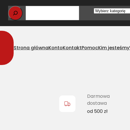
Wybierz
kategorię
Strona główna
Konto
Kontakt
Pomoc
Kim jesteśmy
ts klasyczny DF 06211034 L=L
Darmowa
dostawa
od 500 zł