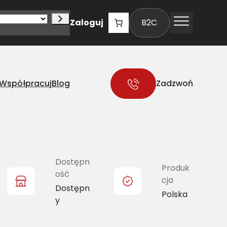
Zaloguj
B2C
Współpracuj
Blog
Zadzwoń
Dostępn
Produk
ość
cja
Dostępn
Polska
y