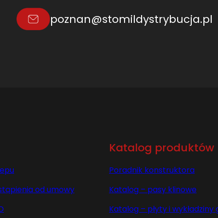
2
poznan@stomildystrybucja.pl
1
1
0
3
4
L
=
L
Katalog produktów
lepu
Poradnik konstruktora
stąpienia od umowy
Katalog – pasy klinowe
O
Katalog – płyty i wykładzin