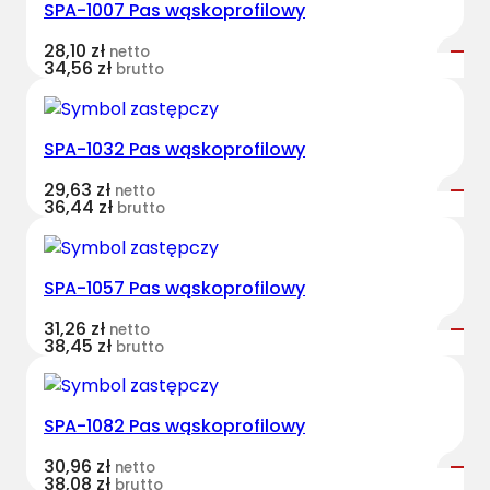
SPA-1007 Pas wąskoprofilowy
r
v
28,10
zł
netto
e
34,56
zł
brutto
s
t
B
SPA-1032 Pas wąskoprofilowy
e
29,63
zł
netto
l
36,44
zł
brutto
t
s
k
SPA-1057 Pas wąskoprofilowy
l
a
31,26
zł
netto
38,45
zł
brutto
s
y
c
SPA-1082 Pas wąskoprofilowy
z
n
30,96
zł
netto
38,08
zł
y
brutto