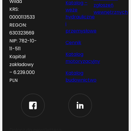
Wilda
Katalog –
zgłoszeń
KRS:
węże
wewnętrznych
hydrauliczne
0000113533
i
REGON:
przemysłowe
630323669
NIP: 782-10-
Cennik
11-511
Katalog
Kapitał
motoryzacyjny
zakładowy
– 6.239.000
Katalog
budownictwo
PLN
Dołącz do newslettera