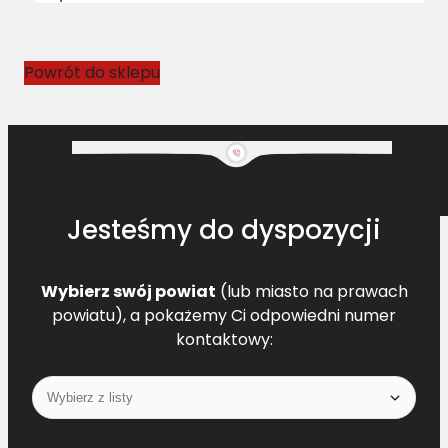
N
H
8
Powrót do sklepu
0
2
3
0
0
7
Jesteśmy do dyspozycji
3
L
=
Wybierz swój powiat
(lub miasto na prawach
L
powiatu), a pokażemy Ci odpowiedni numer
kontaktowy: