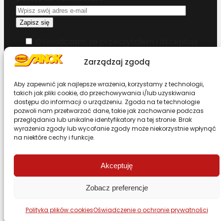
Oświadczam, że przeczytałem i akceptuję
warunki korzystania z serwisu
Zarządzaj zgodą
Chcesz zostać dystrybutorem?
Aby zapewnić jak najlepsze wrażenia, korzystamy z technologii,
takich jak pliki cookie, do przechowywania i/lub uzyskiwania
dostępu do informacji o urządzeniu. Zgoda na te technologie
Design & Code by Foxstudio.eu
pozwoli nam przetwarzać dane, takie jak zachowanie podczas
przeglądania lub unikalne identyfikatory na tej stronie. Brak
wyrażenia zgody lub wycofanie zgody może niekorzystnie wpłynąć
na niektóre cechy i funkcje.
Przewiń stronę do góry
Akceptuję
Zobacz preferencje
Polityka plików cookies
Oświadczenie o ochronie prywatności