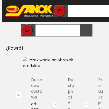
Przejdź
do
treści
Strona główna
>
Pasy
> 25X16/H-3315 Pas Harvest Belts
klasyczny NH 80230073 L=L
Powrót
Darm
Do
Pr
owa
stę
o
dosta
pn
du
wa
oś
kc
ć
ja
od