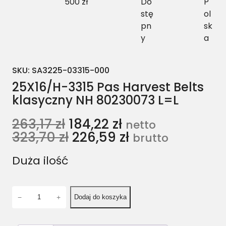
500 zł
Do
P
stę
ol
pn
sk
y
a
SKU:
SA3225-03315-000
25X16/H-3315 Pas Harvest Belts
klasyczny NH 80230073 L=L
263,17
zł
184,22
zł
netto
323,70
zł
226,59
zł
brutto
Duża ilość
i
−
+
Dodaj do koszyka
l
o