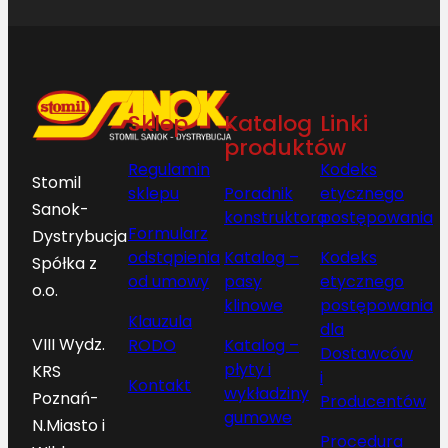
Sklep
Katalog
Linki
produktów
Regulamin
Kodeks
Stomil
sklepu
Poradnik
etycznego
Sanok-
konstruktora
postępowania
Formularz
Dystrybucja
odstąpienia
Katalog –
Kodeks
Spółka z
od umowy
pasy
etycznego
o.o.
klinowe
postępowania
Klauzula
dla
VIII Wydz.
RODO
Katalog –
Dostawców
płyty i
KRS
i
Kontakt
wykładziny
Poznań-
Producentów
gumowe
N.Miasto i
Procedura