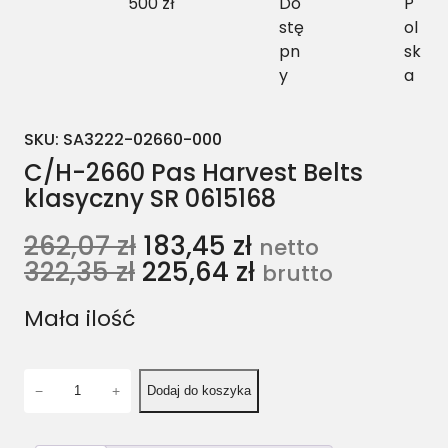
500 zł
Do
P
stę
ol
pn
sk
y
a
SKU:
SA3222-02660-000
C/H-2660 Pas Harvest Belts
klasyczny SR 0615168
262,07
zł
183,45
zł
netto
322,35
zł
225,64
zł
brutto
Mała ilość
i
−
+
Dodaj do koszyka
l
o