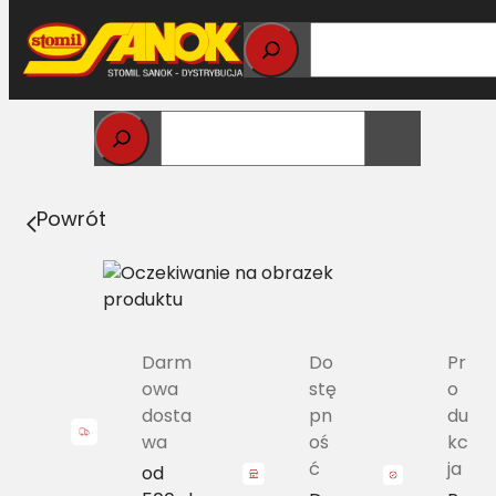
Przejdź
do
treści
Strona główna
>
Pasy
> C/H-2660 Pas Harvest Belts
klasyczny SR 0615168
Powrót
Darm
Do
Pr
owa
stę
o
dosta
pn
du
wa
oś
kc
ć
ja
od