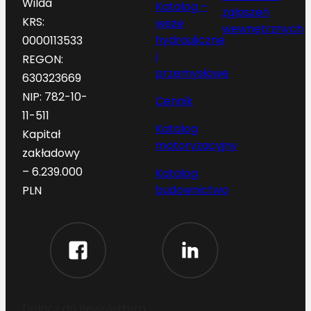
Wilda
Katalog –
zgłoszeń
KRS:
węże
wewnętrznych
hydrauliczne
0000113533
i
REGON:
przemysłowe
630323669
NIP: 782-10-
Cennik
11-511
Katalog
Kapitał
motoryzacyjny
zakładowy
– 6.239.000
Katalog
budownictwo
PLN
Dołącz do newslettera