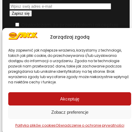
Oświadczam, że przeczytałem i akceptuję
warunki korzystania z serwisu
Zarządzaj zgodą
Chcesz zostać dystrybutorem?
Aby zapewnić jak najlepsze wrażenia, korzystamy z technologii,
takich jak pliki cookie, do przechowywania i/lub uzyskiwania
dostępu do informacji o urządzeniu. Zgoda na te technologie
Design & Code by Foxstudio.eu
pozwoli nam przetwarzać dane, takie jak zachowanie podczas
przeglądania lub unikalne identyfikatory na tej stronie. Brak
wyrażenia zgody lub wycofanie zgody może niekorzystnie wpłynąć
na niektóre cechy i funkcje.
Przewiń stronę do góry
Akceptuję
Zobacz preferencje
Polityka plików cookies
Oświadczenie o ochronie prywatności