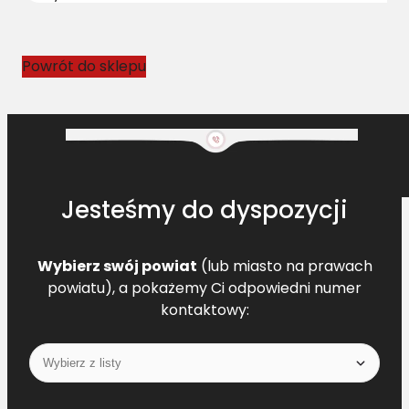
1
5
1
Powrót do sklepu
6
8
Jesteśmy do dyspozycji
Wybierz swój powiat
(lub miasto na prawach
powiatu), a pokażemy Ci odpowiedni numer
kontaktowy: