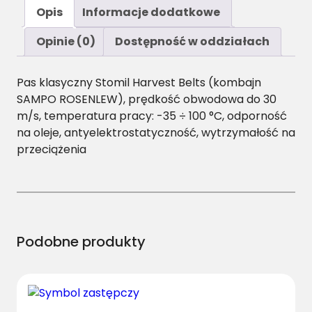
ś
Opis
Informacje dodatkowe
ć
C
Opinie (0)
Dostępność w oddziałach
/
H
Pas klasyczny Stomil Harvest Belts (kombajn
-
SAMPO ROSENLEW), prędkość obwodowa do 30
2
m/s, temperatura pracy: -35 ÷ 100 °C, odporność
6
na oleje, antyelektrostatyczność, wytrzymałość na
6
przeciążenia
0
P
a
s
H
a
Podobne produkty
r
v
e
s