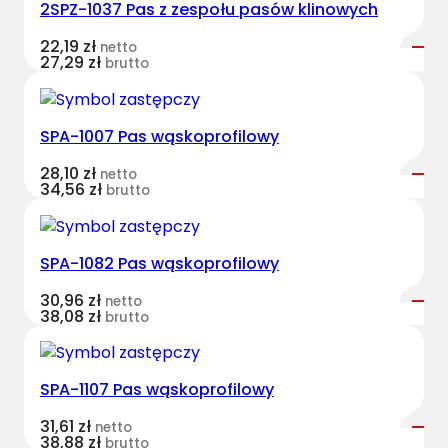
2SPZ-1037 Pas z zespołu pasów klinowych
t
B
22,19
zł
netto
e
27,29
zł
brutto
l
t
s
SPA-1007 Pas wąskoprofilowy
k
28,10
zł
netto
l
34,56
zł
brutto
a
s
y
SPA-1082 Pas wąskoprofilowy
c
z
30,96
zł
netto
38,08
zł
brutto
n
y
S
SPA-1107 Pas wąskoprofilowy
R
0
31,61
zł
netto
38,88
zł
6
brutto