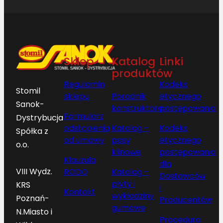
Sklep
Katalog
Linki
produktów
Regulamin
Kodeks
Stomil
sklepu
Poradnik
etycznego
Sanok-
konstruktora
postępowania
Formularz
Dystrybucja
odstąpienia
Katalog –
Kodeks
Spółka z
od umowy
pasy
etycznego
o.o.
klinowe
postępowania
Klauzula
dla
VIII Wydz.
RODO
Katalog –
Dostawców
płyty i
KRS
i
Kontakt
wykładziny
Poznań-
Producentów
gumowe
N.Miasto i
Procedura