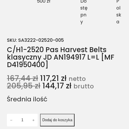
500 zł
Do
P
stę
ol
pn
sk
y
a
SKU:
SA3222-02520-005
C/H1-2520 Pas Harvest Belts
klasyczny JD AN194917 L=L [MF
D41950400]
167,44
zł
117,21
zł
netto
205,95
zł
144,17
zł
brutto
Średnia ilość
i
−
+
Dodaj do koszyka
l