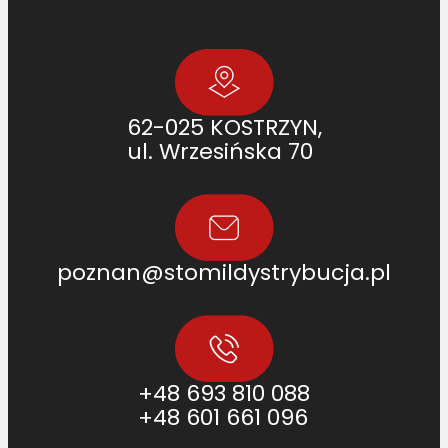
5
0
4
0
0
62-025 KOSTRZYN,
]
ul. Wrzesińska 70
poznan@stomildystrybucja.pl
+48 693 810 088
+48 601 661 096