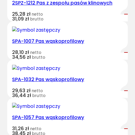
2SPZ-1212 Pas z zespołu pasów klinowych
t
B
25,28
zł
netto
e
31,09
zł
brutto
l
t
s
SPA-1007 Pas wąskoprofilowy
k
28,10
zł
netto
l
34,56
zł
brutto
a
s
y
SPA-1032 Pas wąskoprofilowy
c
z
29,63
zł
netto
36,44
zł
brutto
n
y
N
SPA-1057 Pas wąskoprofilowy
H
8
31,26
zł
netto
38,45
zł
0
brutto