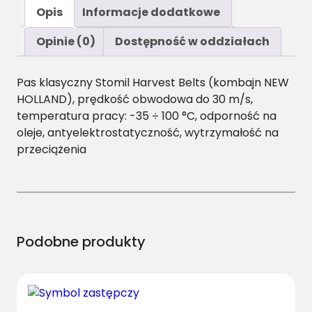
ś
Opis
Informacje dodatkowe
ć
C
Opinie (0)
Dostępność w oddziałach
/
H
Pas klasyczny Stomil Harvest Belts (kombajn NEW
-
HOLLAND), prędkość obwodowa do 30 m/s,
2
temperatura pracy: -35 ÷ 100 °C, odporność na
4
oleje, antyelektrostatyczność, wytrzymałość na
8
przeciążenia
5
P
a
s
H
a
Podobne produkty
r
v
e
s