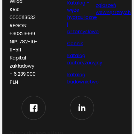
Wilda
Katalog –
zgłoszeń
KRS:
węże
wewnętrznych
hydrauliczne
0000113533
i
REGON:
przemysłowe
630323669
NIP: 782-10-
Cennik
11-511
Katalog
Kapitał
motoryzacyjny
zakładowy
– 6.239.000
Katalog
budownictwo
PLN
Dołącz do newslettera