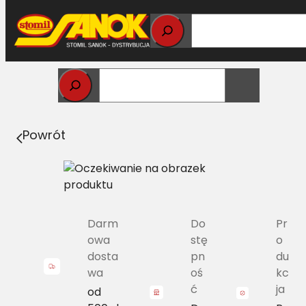
Przejdź
do
treści
Strona główna
>
Pasy
> C/H-2485 Pas Harvest Belts
klasyczny NH 80230164 L=L
Powrót
Darm
Do
Pr
owa
stę
o
dosta
pn
du
wa
oś
kc
ć
ja
od