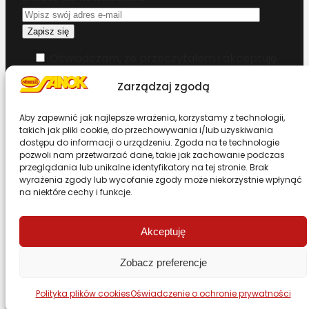
Oświadczam, że przeczytałem i akceptuję
warunki korzystania z serwisu
Zarządzaj zgodą
Chcesz zostać dystrybutorem?
Aby zapewnić jak najlepsze wrażenia, korzystamy z technologii,
takich jak pliki cookie, do przechowywania i/lub uzyskiwania
dostępu do informacji o urządzeniu. Zgoda na te technologie
Design & Code by Foxstudio.eu
pozwoli nam przetwarzać dane, takie jak zachowanie podczas
przeglądania lub unikalne identyfikatory na tej stronie. Brak
wyrażenia zgody lub wycofanie zgody może niekorzystnie wpłynąć
na niektóre cechy i funkcje.
Przewiń stronę do góry
Akceptuję
Zobacz preferencje
Polityka plików cookies
Oświadczenie o ochronie prywatności