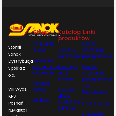
Sklep
Katalog
Linki
produktów
Regulamin
Kodeks
Stomil
sklepu
Poradnik
etycznego
Sanok-
konstruktora
postępowania
Formularz
Dystrybucja
odstąpienia
Katalog –
Kodeks
Spółka z
od umowy
pasy
etycznego
o.o.
klinowe
postępowania
Klauzula
dla
VIII Wydz.
RODO
Katalog –
Dostawców
płyty i
KRS
i
Kontakt
wykładziny
Poznań-
Producentów
gumowe
N.Miasto i
Procedura