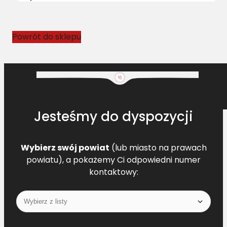
2
3
0
Powrót do sklepu
1
6
4
L
=
L
Jesteśmy do dyspozycji
Wybierz swój powiat
(lub miasto na prawach
powiatu), a pokażemy Ci odpowiedni numer
kontaktowy: