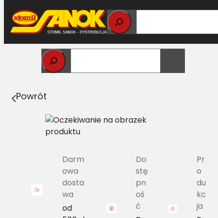
Przejdź
do
treści
Strona główna
>
Pasy
> 2C/H-2360 Pas z zespołu
pasów Harvest Belts JD AH158880
Powrót
Darm
Do
Pr
owa
stę
o
dosta
pn
du
wa
oś
kc
ć
ja
od