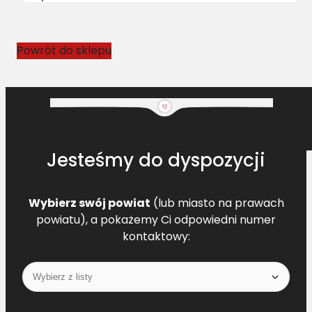
s
J
D
Powrót do sklepu
A
H
1
5
8
8
Jesteśmy do dyspozycji
8
0
Wybierz swój powiat
(lub miasto na prawach
powiatu), a pokażemy Ci odpowiedni numer
kontaktowy: