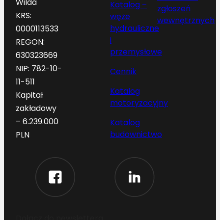
Wilda
Katalog –
zgłoszeń
KRS:
węże
wewnętrznych
hydrauliczne
0000113533
i
REGON:
przemysłowe
630323669
NIP: 782-10-
Cennik
11-511
Katalog
Kapitał
motoryzacyjny
zakładowy
– 6.239.000
Katalog
budownictwo
PLN
Dołącz do newslettera