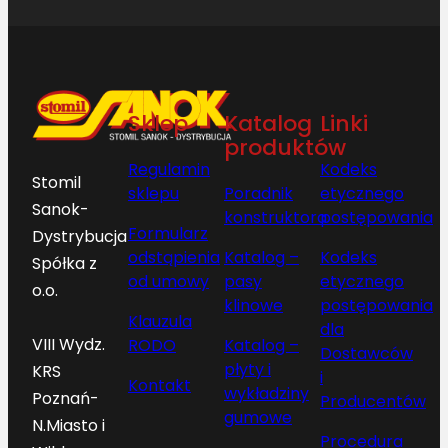
Sklep
Katalog
Linki
produktów
Regulamin
Kodeks
Stomil
sklepu
Poradnik
etycznego
Sanok-
konstruktora
postępowania
Formularz
Dystrybucja
odstąpienia
Katalog –
Kodeks
Spółka z
od umowy
pasy
etycznego
o.o.
klinowe
postępowania
Klauzula
dla
VIII Wydz.
RODO
Katalog –
Dostawców
płyty i
KRS
i
Kontakt
wykładziny
Poznań-
Producentów
gumowe
N.Miasto i
Procedura