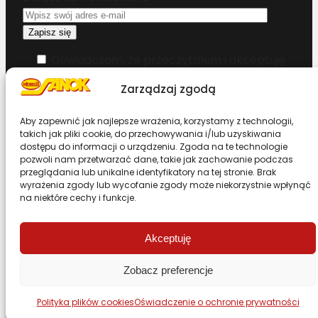
Oświadczam, że przeczytałem i akceptuję
warunki korzystania z serwisu
Zarządzaj zgodą
Chcesz zostać dystrybutorem?
Aby zapewnić jak najlepsze wrażenia, korzystamy z technologii,
takich jak pliki cookie, do przechowywania i/lub uzyskiwania
dostępu do informacji o urządzeniu. Zgoda na te technologie
Design & Code by Foxstudio.eu
pozwoli nam przetwarzać dane, takie jak zachowanie podczas
przeglądania lub unikalne identyfikatory na tej stronie. Brak
wyrażenia zgody lub wycofanie zgody może niekorzystnie wpłynąć
na niektóre cechy i funkcje.
Przewiń stronę do góry
Akceptuję
Zobacz preferencje
Polityka plików cookies
Oświadczenie o ochronie prywatności