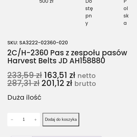
500 zł
Do
P
stę
ol
pn
sk
y
a
SKU:
SA3222-02360-020
2C/H-2360 Pas z zespołu pasów
Harvest Belts JD AH158880
233,59
zł
163,51
zł
netto
287,31
zł
201,12
zł
brutto
Duża ilość
i
−
+
Dodaj do koszyka
l
o