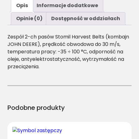
ś
Opis
Informacje dodatkowe
ć
2
Opinie (0)
Dostępność w oddziałach
C
/
Zespół 2-ch pasów Stomil Harvest Belts (kombajn
H
JOHN DEERE), prędkość obwodowa do 30 m/s,
-
temperatura pracy: -35 ÷ 100 °C, odporność na
2
oleje, antyelektrostatyczność, wytrzymałość na
3
przeciążenia.
6
0
P
a
s
z
Podobne produkty
z
e
s
p