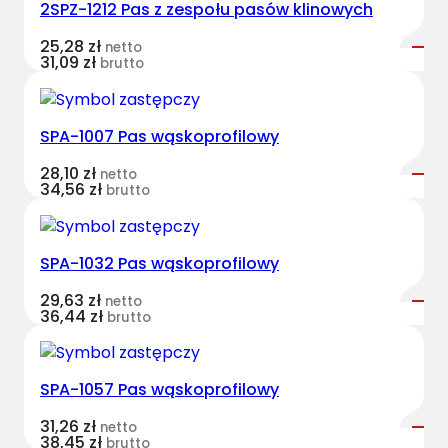
2SPZ-1212 Pas z zespołu pasów klinowych
o
ł
25,28
zł
netto
u
31,09
zł
brutto
p
a
s
SPA-1007 Pas wąskoprofilowy
ó
28,10
zł
netto
w
34,56
zł
brutto
H
a
r
SPA-1032 Pas wąskoprofilowy
v
e
29,63
zł
netto
36,44
zł
brutto
s
t
B
SPA-1057 Pas wąskoprofilowy
e
l
31,26
zł
netto
38,45
zł
t
brutto