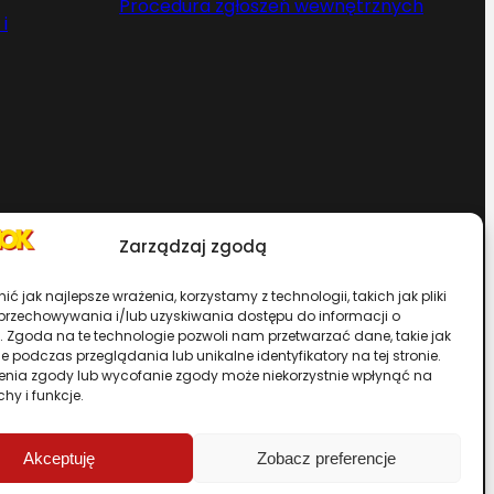
Procedura zgłoszeń wewnętrznych
i
Zarządzaj zgodą
Chcesz zostać dystrybutorem?
ć jak najlepsze wrażenia, korzystamy z technologii, takich jak pliki
 przechowywania i/lub uzyskiwania dostępu do informacji o
. Zgoda na te technologie pozwoli nam przetwarzać dane, takie jak
rwisu
 podczas przeglądania lub unikalne identyfikatory na tej stronie.
enia zgody lub wycofanie zgody może niekorzystnie wpłynąć na
chy i funkcje.
Przewiń stronę do góry
Akceptuję
Zobacz preferencje