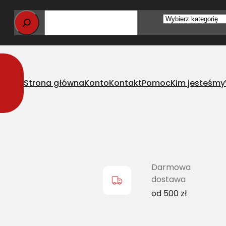
Wybierz
kategorię
Strona główna
Konto
Kontakt
Pomoc
Kim jesteśmy
asyczny CL 756051.0 L=L
Darmowa
dostawa
od 500 zł