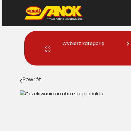
Przejdź
do
treści
Wybierz kategorię
Strona główna
>
Pasy
> C/H-2215 Pas Harvest Belts kl
Powrót