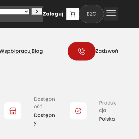
Zaloguj
B2C
Współpracuj
Blog
Zadzwoń
Dostępn
Produk
ość
cja
Dostępn
Polska
y