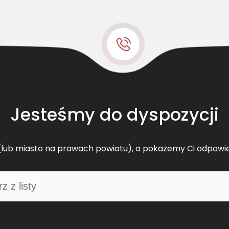
t
s
k
l
a
s
y
c
z
Jesteśmy do dyspozycji
n
y
C
lub miasto na prawach powiatu), a pokażemy Ci odpowi
L
7
5
6
0
5
1