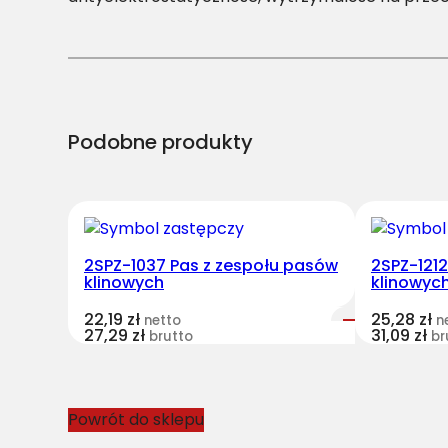
Podobne produkty
2SPZ-1037 Pas z zespołu pasów
2SPZ-121
klinowych
klinowyc
22,19
zł
25,28
zł
netto
n
27,29
zł
31,09
zł
brutto
br
Powrót do sklepu