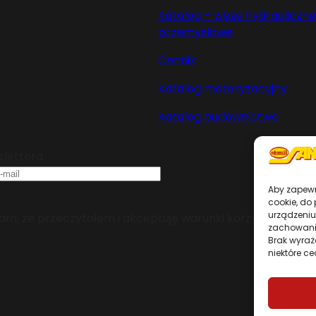
Katalog – węże hydrauliczne 
przemysłowe
Cennik
Katalog motoryzacyjny
Katalog budownictwo
slettera
Aby zapewni
cookie, do
urządzeniu
m, że przeczytałem i akceptuję warunki korzystania z se
zachowanie
Brak wyraż
niektóre ce