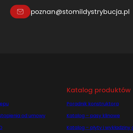
.
poznan@stomildystrybucja.pl
0
L
=
L
Katalog produktów
lepu
Poradnik konstruktora
stąpienia od umowy
Katalog – pasy klinowe
O
Katalog – płyty i wykładzin