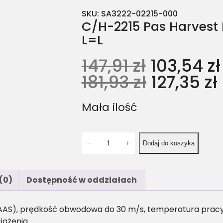
SKU:
SA3222-02215-000
C/H-2215 Pas Harvest 
L=L
147,91
zł
103,54
zł
181,93
zł
127,35
zł
Mała ilość
i
−
+
Dodaj do koszyka
l
o
ś
(0)
Dostępność w oddziałach
ć
C
/
AAS), prędkość obwodowa do 30 m/s, temperatura pracy: 
H
iążenia