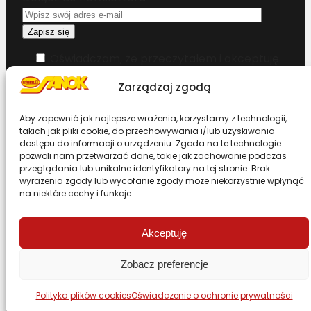
Oświadczam, że przeczytałem i akceptuję
warunki korzystania z serwisu
Zarządzaj zgodą
Chcesz zostać dystrybutorem?
Aby zapewnić jak najlepsze wrażenia, korzystamy z technologii,
takich jak pliki cookie, do przechowywania i/lub uzyskiwania
dostępu do informacji o urządzeniu. Zgoda na te technologie
Design & Code by Foxstudio.eu
pozwoli nam przetwarzać dane, takie jak zachowanie podczas
przeglądania lub unikalne identyfikatory na tej stronie. Brak
wyrażenia zgody lub wycofanie zgody może niekorzystnie wpłynąć
na niektóre cechy i funkcje.
Przewiń stronę do góry
Akceptuję
Zobacz preferencje
Polityka plików cookies
Oświadczenie o ochronie prywatności