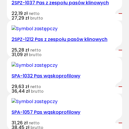
2SPZ-1037 Pas z zespołu pasów klinowych
t
B
22,19
zł
netto
e
27,29
zł
brutto
l
t
s
2SPZ-1212 Pas z zespołu pasów klinowych
k
25,28
zł
netto
l
31,09
zł
brutto
a
s
y
SPA-1032 Pas wąskoprofilowy
c
z
29,63
zł
netto
36,44
zł
brutto
n
y
N
SPA-1057 Pas wąskoprofilowy
H
8
31,26
zł
netto
38,45
zł
4
brutto