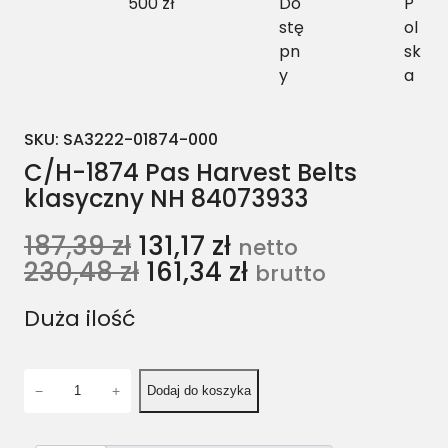
500 zł
Do
P
stę
ol
pn
sk
y
a
SKU:
SA3222-01874-000
C/H-1874 Pas Harvest Belts
klasyczny NH 84073933
187,39
zł
131,17
zł
netto
230,48
zł
161,34
zł
brutto
Duża ilość
i
−
+
Dodaj do koszyka
l
o