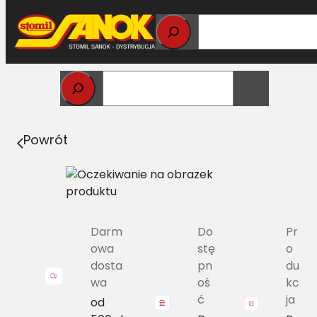
Przejdź
do
treści
Strona główna
>
Pasy
> C/H-1874 Pas Harvest Belts
klasyczny NH 84073933
Powrót
Darm
Do
Pr
owa
stę
o
dosta
pn
du
wa
oś
kc
ć
ja
od