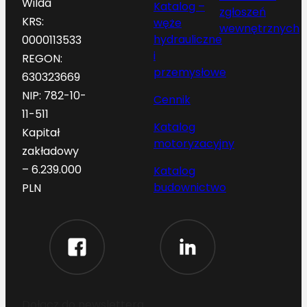
Wilda
Katalog –
zgłoszeń
KRS:
węże
wewnętrznych
hydrauliczne
0000113533
i
REGON:
przemysłowe
630323669
NIP: 782-10-
Cennik
11-511
Katalog
Kapitał
motoryzacyjny
zakładowy
– 6.239.000
Katalog
budownictwo
PLN
Dołącz do newslettera