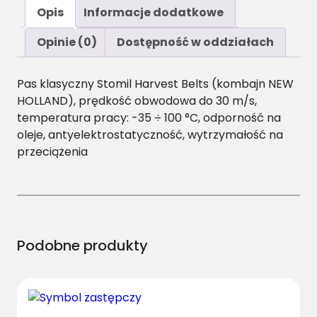
ś
Opis
Informacje dodatkowe
ć
C
Opinie (0)
Dostępność w oddziałach
/
H
Pas klasyczny Stomil Harvest Belts (kombajn NEW
-
HOLLAND), prędkość obwodowa do 30 m/s,
1
temperatura pracy: -35 ÷ 100 °C, odporność na
8
oleje, antyelektrostatyczność, wytrzymałość na
7
przeciążenia
4
P
a
s
H
a
Podobne produkty
r
v
e
s