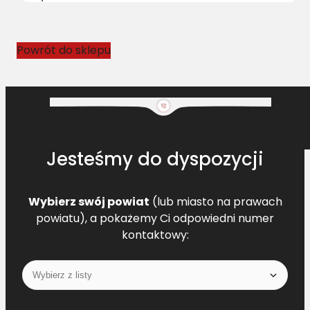
0
7
3
Powrót do sklepu
9
3
3
Jesteśmy do dyspozycji
Wybierz swój powiat
(lub miasto na prawach
powiatu), a pokażemy Ci odpowiedni numer
kontaktowy: