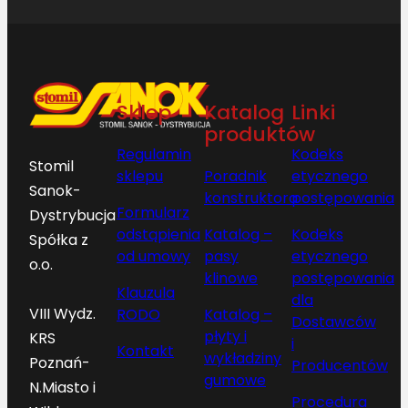
Sklep
Katalog
Linki
produktów
Regulamin
Kodeks
Stomil
sklepu
Poradnik
etycznego
Sanok-
konstruktora
postępowania
Formularz
Dystrybucja
odstąpienia
Katalog –
Kodeks
Spółka z
od umowy
pasy
etycznego
o.o.
klinowe
postępowania
Klauzula
dla
VIII Wydz.
RODO
Katalog –
Dostawców
płyty i
KRS
i
Kontakt
wykładziny
Poznań-
Producentów
gumowe
N.Miasto i
Procedura