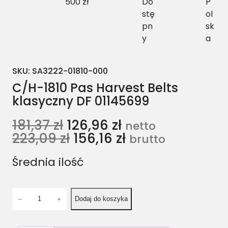
500 zł
Do
P
stę
ol
pn
sk
y
a
SKU:
SA3222-01810-000
C/H-1810 Pas Harvest Belts
klasyczny DF 01145699
181,37
zł
126,96
zł
netto
223,09
zł
156,16
zł
brutto
Średnia ilość
i
−
+
Dodaj do koszyka
l
o