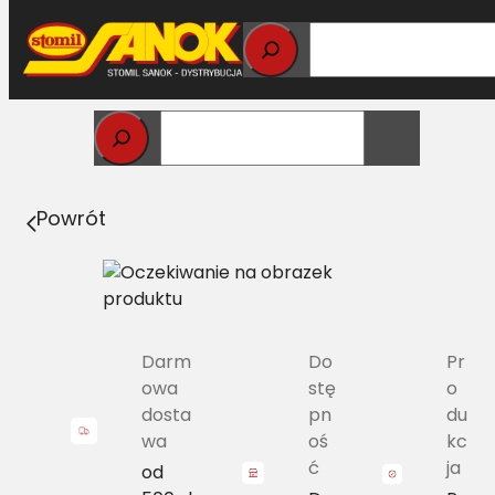
Przejdź
do
treści
Strona główna
>
Pasy
> C/H-1810 Pas Harvest Belts
klasyczny DF 01145699
Powrót
Darm
Do
Pr
owa
stę
o
dosta
pn
du
wa
oś
kc
ć
ja
od