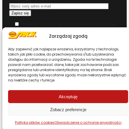
Oświadczam, że przeczytałem i akceptuję
warunki korzystania z serwisu
Zarządzaj zgodą
Chcesz zostać dystrybutorem?
Aby zapewnić jak najlepsze wrażenia, korzystamy z technologii,
takich jak pliki cookie, do przechowywania i/lub uzyskiwania
dostępu do informacji o urządzeniu. Zgoda na te technologie
Design & Code by Foxstudio.eu
pozwoli nam przetwarzać dane, takie jak zachowanie podczas
przeglądania lub unikalne identyfikatory na tej stronie. Brak
wyrażenia zgody lub wycofanie zgody może niekorzystnie wpłynąć
na niektóre cechy i funkcje.
Przewiń stronę do góry
Akceptuję
Zobacz preferencje
Polityka plików cookies
Oświadczenie o ochronie prywatności