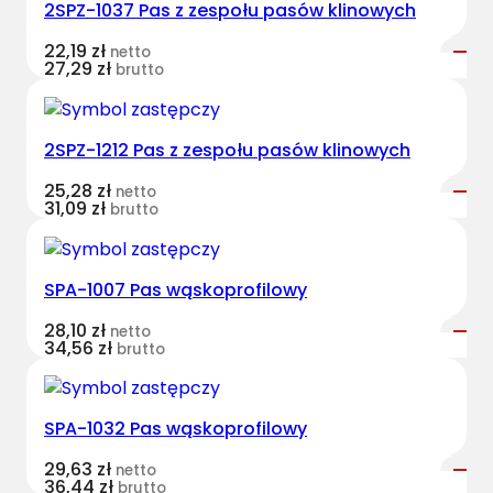
2SPZ-1037 Pas z zespołu pasów klinowych
t
B
22,19
zł
netto
e
27,29
zł
brutto
l
t
s
2SPZ-1212 Pas z zespołu pasów klinowych
k
25,28
zł
netto
l
31,09
zł
brutto
a
s
y
SPA-1007 Pas wąskoprofilowy
c
z
28,10
zł
netto
34,56
zł
brutto
n
y
D
SPA-1032 Pas wąskoprofilowy
F
0
29,63
zł
netto
36,44
zł
1
brutto