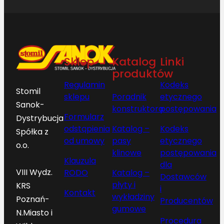
Sklep
Katalog
Linki
produktów
Regulamin
Kodeks
Stomil
sklepu
Poradnik
etycznego
Sanok-
konstruktora
postępowania
Formularz
Dystrybucja
odstąpienia
Katalog –
Kodeks
Spółka z
od umowy
pasy
etycznego
o.o.
klinowe
postępowania
Klauzula
dla
VIII Wydz.
RODO
Katalog –
Dostawców
płyty i
KRS
i
Kontakt
wykładziny
Poznań-
Producentów
gumowe
N.Miasto i
Procedura