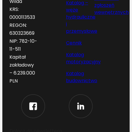
Wilda
Katalog –
zgłoszeń
KRS:
węże
wewnętrznych
hydrauliczne
0000113533
i
REGON:
przemysłowe
630323669
NIP: 782-10-
Cennik
11-511
Katalog
Kapitał
motoryzacyjny
zakładowy
– 6.239.000
Katalog
budownictwo
PLN
Dołącz do newslettera