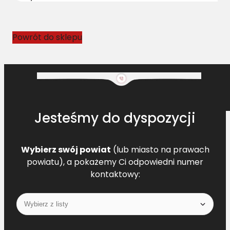
1
4
5
Powrót do sklepu
6
9
9
Jesteśmy do dyspozycji
Wybierz swój powiat
(lub miasto na prawach
powiatu), a pokażemy Ci odpowiedni numer
kontaktowy: