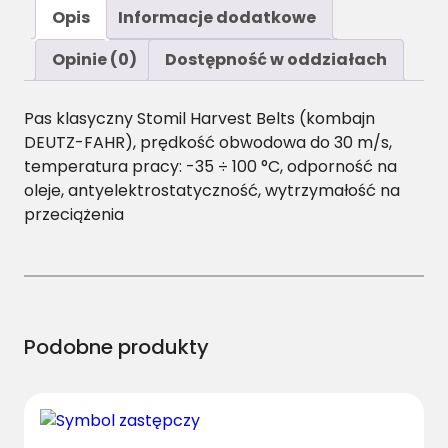
ś
Opis
Informacje dodatkowe
ć
C
Opinie (0)
Dostępność w oddziałach
/
H
Pas klasyczny Stomil Harvest Belts (kombajn
-
DEUTZ-FAHR), prędkość obwodowa do 30 m/s,
1
temperatura pracy: -35 ÷ 100 °C, odporność na
8
oleje, antyelektrostatyczność, wytrzymałość na
1
przeciążenia
0
P
a
s
H
a
Podobne produkty
r
v
e
s