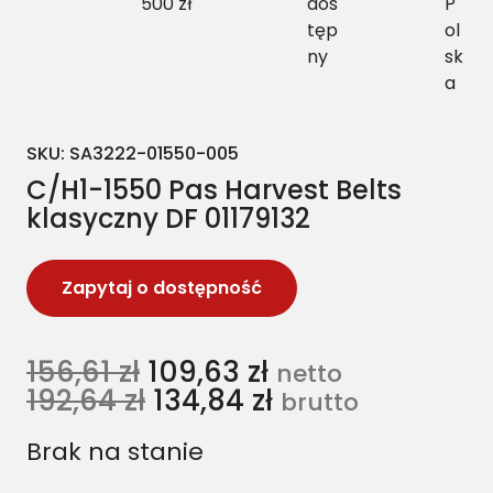
500 zł
dos
P
tęp
ol
ny
sk
a
SKU:
SA3222-01550-005
C/H1-1550 Pas Harvest Belts
klasyczny DF 01179132
Zapytaj o dostępność
156,61
zł
109,63
zł
netto
192,64
zł
134,84
zł
brutto
Brak na stanie