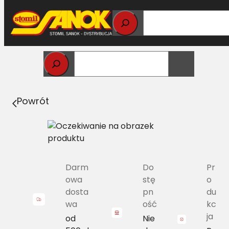
Przejdź
do
treści
Strona główna
>
Pasy
> C/H1-1550 Pas Harvest Belts
klasyczny DF 01179132
Powrót
Darm
Do
Pr
owa
stę
o
dosta
pn
du
wa
ość
kc
ja
od
Nie