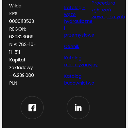
Procedura
Wilda
Katalog –
zgłoszeń
KRS:
węże
wewnętrznych
hydrauliczne
0000113533
i
REGON:
przemysłowe
630323669
NIP: 782-10-
Cennik
11-511
Katalog
Kapitał
motoryzacyjny
zakładowy
– 6.239.000
Katalog
budownictwo
PLN