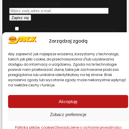
Dołącz do newslettera
Oświadczam, że przeczytałem i akceptuję
warunki korzystania z serwisu
Zarządzaj zgodą
Chcesz zostać dystrybutorem?
Aby zapewnić jak najlepsze wrażenia, korzystamy z technologii,
takich jak pliki cookie, do przechowywania i/lub uzyskiwania
dostępu do informacji o urządzeniu. Zgoda na te technologie
Design & Code by Foxstudio.eu
pozwoli nam przetwarzać dane, takie jak zachowanie podczas
przeglądania lub unikalne identyfikatory na tej stronie. Brak
wyrażenia zgody lub wycofanie zgody może niekorzystnie wpłynąć
na niektóre cechy i funkcje.
Przewiń stronę do góry
Akceptuję
Zobacz preferencje
Polityka plików cookies
Oświadczenie o ochronie prywatności