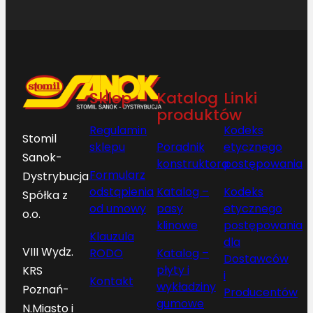
Sklep
Katalog
Linki
produktów
Regulamin
Kodeks
Stomil
sklepu
Poradnik
etycznego
Sanok-
konstruktora
postępowania
Formularz
Dystrybucja
odstąpienia
Katalog –
Kodeks
Spółka z
od umowy
pasy
etycznego
o.o.
klinowe
postępowania
Klauzula
dla
VIII Wydz.
RODO
Katalog –
Dostawców
płyty i
KRS
i
Kontakt
wykładziny
Poznań-
Producentów
gumowe
N.Miasto i