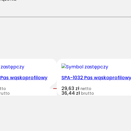
1
2
.
5
/
H
-
5
4
0
0
 Pas wąskoprofilowy
SPA-1032 Pas wąskoprofilow
P
29,63
zł
tto
netto
a
36,44
zł
rutto
brutto
s
H
a
r
v