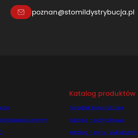
7
poznan@stomildystrybucja.pl
7
9
2
1
3
.
0
L
=
L
Katalog produktów
lepu
Poradnik konstruktora
stąpienia od umowy
Katalog – pasy klinowe
O
Katalog – płyty i wykładzin