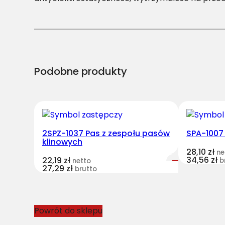
Podobne produkty
2SPZ-1037 Pas z zespołu pasów
SPA-1007
klinowych
28,10
zł
ne
34,56
zł
22,19
zł
b
netto
27,29
zł
brutto
Powrót do sklepu