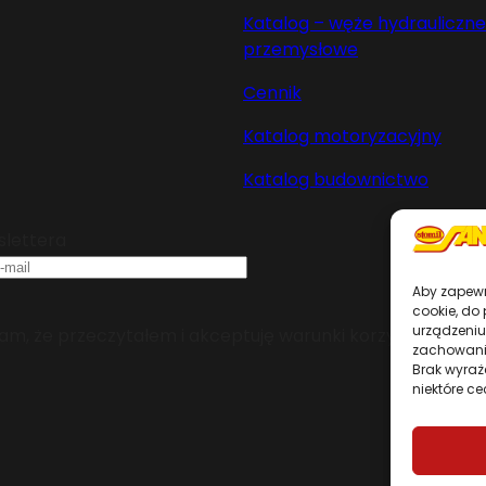
Katalog – węże hydrauliczne 
przemysłowe
Cennik
Katalog motoryzacyjny
Katalog budownictwo
slettera
Aby zapewni
cookie, do
urządzeniu
m, że przeczytałem i akceptuję warunki korzystania z se
zachowanie
Brak wyraż
niektóre ce