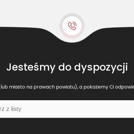
e
s
t
B
e
l
t
s
k
Jesteśmy do dyspozycji
l
a
s
lub miasto na prawach powiatu), a pokażemy Ci odpowi
y
c
z
n
y
C
L