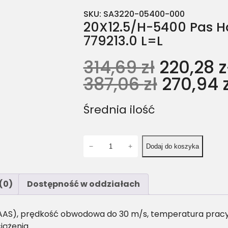
SKU:
SA3220-05400-000
20X12.5/H-5400 Pas Ha
779213.0 L=L
314,69
zł
220,28
z
387,06
zł
270,94
Średnia ilość
i
−
+
Dodaj do koszyka
l
o
ś
(0)
Dostępność w oddziałach
ć
2
0
AAS), prędkość obwodowa do 30 m/s, temperatura pracy: 
X
iążenia