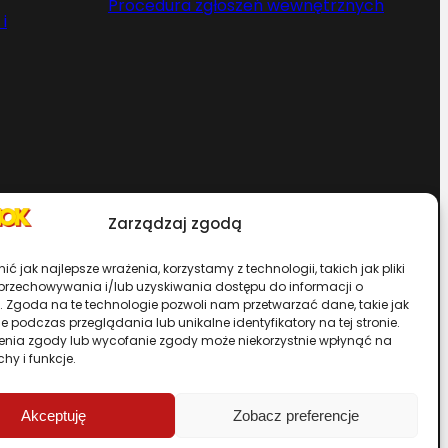
Procedura zgłoszeń wewnętrznych
i
Zarządzaj zgodą
Chcesz zostać dystrybutorem?
ć jak najlepsze wrażenia, korzystamy z technologii, takich jak pliki
 przechowywania i/lub uzyskiwania dostępu do informacji o
. Zgoda na te technologie pozwoli nam przetwarzać dane, takie jak
rwisu
 podczas przeglądania lub unikalne identyfikatory na tej stronie.
enia zgody lub wycofanie zgody może niekorzystnie wpłynąć na
chy i funkcje.
Przewiń stronę do góry
Akceptuję
Zobacz preferencje