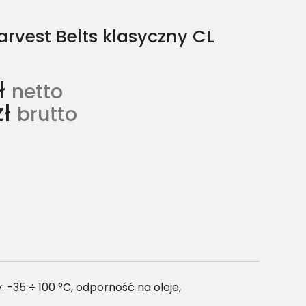
rvest Belts klasyczny CL
ł
netto
zł
brutto
-35 ÷ 100 °C, odporność na oleje,