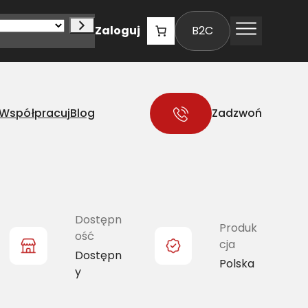
Zaloguj
B2C
Współpracuj
Blog
Zadzwoń
Dostępn
Produk
ość
cja
Dostępn
Polska
y