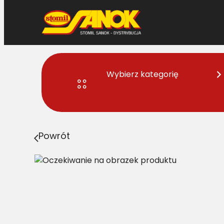
Przejdź
do
treści
Wybierz kategorię
Strona główna
>
Pasy
> 20X12.5/H-5400 Pas Harvest B
Powrót