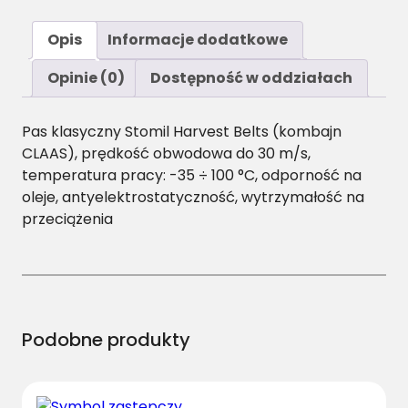
o
ś
Opis
Informacje dodatkowe
ć
2
Opinie (0)
Dostępność w oddziałach
0
X
Pas klasyczny Stomil Harvest Belts (kombajn
1
CLAAS), prędkość obwodowa do 30 m/s,
2
temperatura pracy: -35 ÷ 100 °C, odporność na
.
oleje, antyelektrostatyczność, wytrzymałość na
5
przeciążenia
/
H
-
3
7
5
Podobne produkty
0
P
a