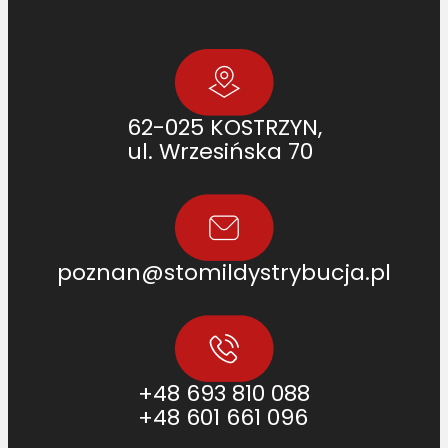
L
5
5
4
0
62-025 KOSTRZYN,
9
ul. Wrzesińska 70
3
.
1
]
poznan@stomildystrybucja.pl
+48 693 810 088
+48 601 661 096