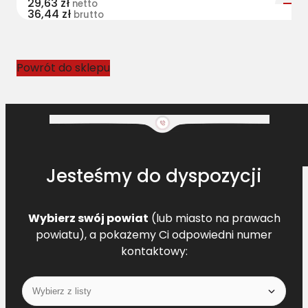
29,63
zł
netto
36,44
zł
z
brutto
n
y
C
Powrót do sklepu
L
6
7
3
6
0
Jesteśmy do dyspozycji
1
.
0
Wybierz swój powiat
(lub miasto na prawach
L
powiatu), a pokażemy Ci odpowiedni numer
=
kontaktowy:
L
[
C