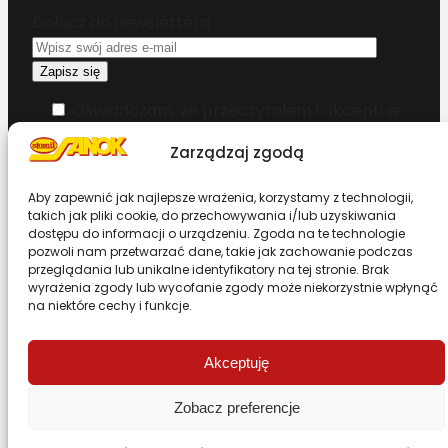
Dołącz do newslettera
Oświadczam, że przeczytałem i akceptuję
warunki korzystania z serwisu
Zarządzaj zgodą
Chcesz zostać dystrybutorem?
Aby zapewnić jak najlepsze wrażenia, korzystamy z technologii,
takich jak pliki cookie, do przechowywania i/lub uzyskiwania
dostępu do informacji o urządzeniu. Zgoda na te technologie
Design & Code by Foxstudio.eu
pozwoli nam przetwarzać dane, takie jak zachowanie podczas
przeglądania lub unikalne identyfikatory na tej stronie. Brak
wyrażenia zgody lub wycofanie zgody może niekorzystnie wpłynąć
na niektóre cechy i funkcje.
Przewiń stronę do góry
Akceptuję
Zobacz preferencje