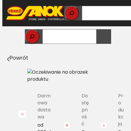
Przejdź
do
treści
Strona główna
>
Pasy
> 20X12.5/H-3750 Pas Harvest
Belts klasyczny CL 673601.0 L=L [CL 554093.1]
Powrót
Darm
Do
Pr
owa
stę
o
dosta
pn
du
wa
oś
kc
ć
ja
od