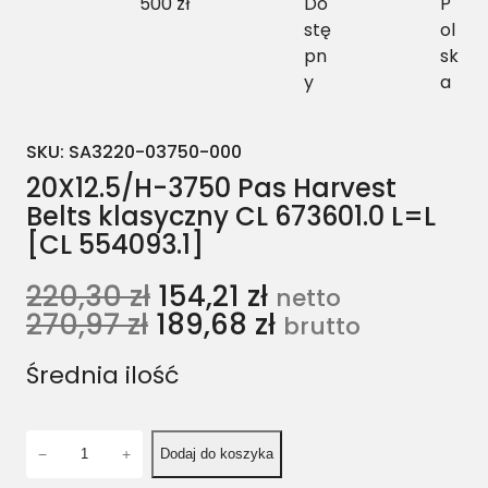
500 zł
Do
P
stę
ol
pn
sk
y
a
SKU:
SA3220-03750-000
20X12.5/H-3750 Pas Harvest
Belts klasyczny CL 673601.0 L=L
[CL 554093.1]
220,30
zł
154,21
zł
netto
270,97
zł
189,68
zł
brutto
Średnia ilość
i
−
+
Dodaj do koszyka
l