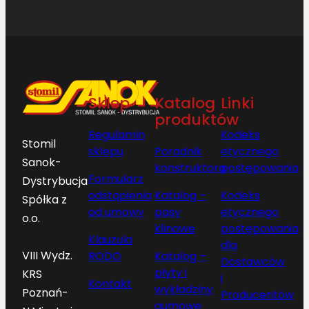
Sklep
Katalog
Linki
produktów
Regulamin
Kodeks
Stomil
sklepu
Poradnik
etycznego
Sanok-
konstruktora
postępowania
Formularz
Dystrybucja
odstąpienia
Katalog –
Kodeks
Spółka z
od umowy
pasy
etycznego
o.o.
klinowe
postępowania
Klauzula
dla
VIII Wydz.
RODO
Katalog –
Dostawców
płyty i
KRS
i
Kontakt
wykładziny
Poznań-
Producentów
gumowe