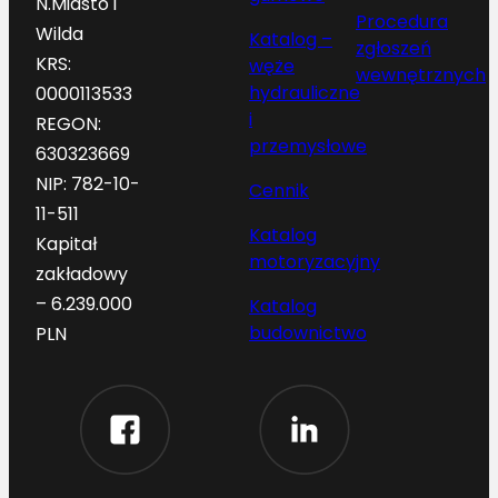
N.Miasto i
Procedura
Wilda
Katalog –
zgłoszeń
KRS:
węże
wewnętrznych
hydrauliczne
0000113533
i
REGON:
przemysłowe
630323669
NIP: 782-10-
Cennik
11-511
Katalog
Kapitał
motoryzacyjny
zakładowy
– 6.239.000
Katalog
budownictwo
PLN