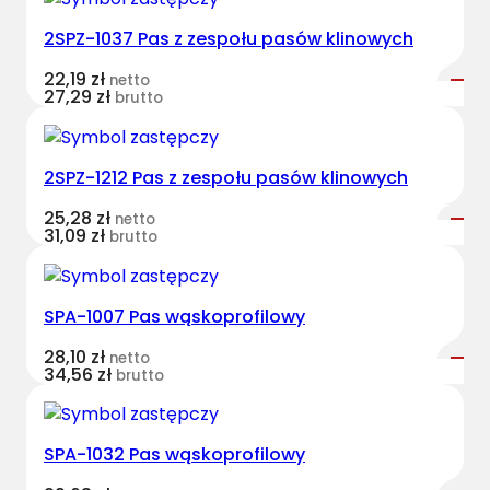
s
2SPZ-1037 Pas z zespołu pasów klinowych
H
a
22,19
zł
netto
r
27,29
zł
brutto
v
e
s
2SPZ-1212 Pas z zespołu pasów klinowych
t
25,28
zł
netto
B
31,09
zł
brutto
e
l
t
SPA-1007 Pas wąskoprofilowy
s
k
28,10
zł
netto
34,56
zł
brutto
l
a
s
SPA-1032 Pas wąskoprofilowy
y
c