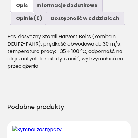
ś
Opis
Informacje dodatkowe
ć
2
Opinie (0)
Dostępność w oddziałach
0
X
Pas klasyczny Stomil Harvest Belts (kombajn
1
DEUTZ-FAHR), prędkość obwodowa do 30 m/s,
2
temperatura pracy: -35 ÷ 100 °C, odporność na
.
oleje, antyelektrostatyczność, wytrzymałość na
5
przeciążenia
/
H
-
3
5
5
Podobne produkty
0
P
a
s