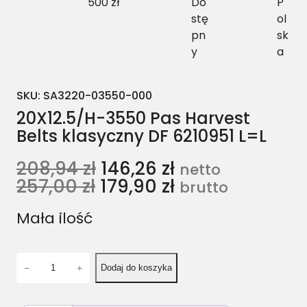
500 zł
Do
P
stę
ol
pn
sk
y
a
SKU:
SA3220-03550-000
20X12.5/H-3550 Pas Harvest
Belts klasyczny DF 6210951 L=L
208,94
zł
146,26
zł
netto
257,00
zł
179,90
zł
brutto
Mała ilość
i
−
+
Dodaj do koszyka
l
o