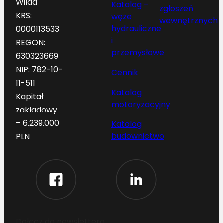
Wilda
Katalog –
zgłoszeń
KRS:
węże
wewnętrznych
hydrauliczne
0000113533
i
REGON:
przemysłowe
630323669
NIP: 782-10-
Cennik
11-511
Katalog
Kapitał
motoryzacyjny
zakładowy
– 6.239.000
Katalog
budownictwo
PLN
Dołącz do newslettera