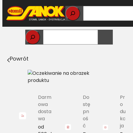
Przejdź
do
treści
Strona główna
>
Pasy
> 20X12.5/H-3550 Pas Harvest
Belts klasyczny DF 6210951 L=L
Powrót
Darm
Do
Pr
owa
stę
o
dosta
pn
du
wa
oś
kc
ć
ja
od