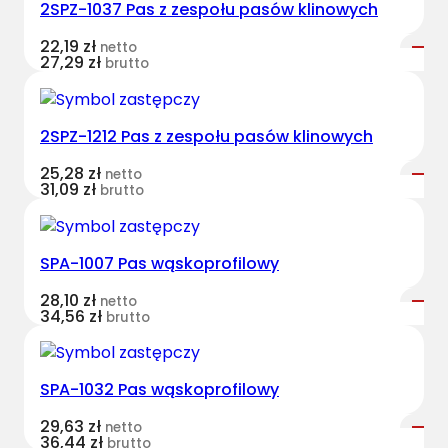
2SPZ-1037 Pas z zespołu pasów klinowych
H
a
22,19
zł
netto
r
27,29
zł
brutto
v
e
s
2SPZ-1212 Pas z zespołu pasów klinowych
t
25,28
zł
netto
B
31,09
zł
brutto
e
l
t
SPA-1007 Pas wąskoprofilowy
s
k
28,10
zł
netto
34,56
zł
brutto
l
a
s
SPA-1032 Pas wąskoprofilowy
y
c
29,63
zł
netto
36,44
zł
z
brutto