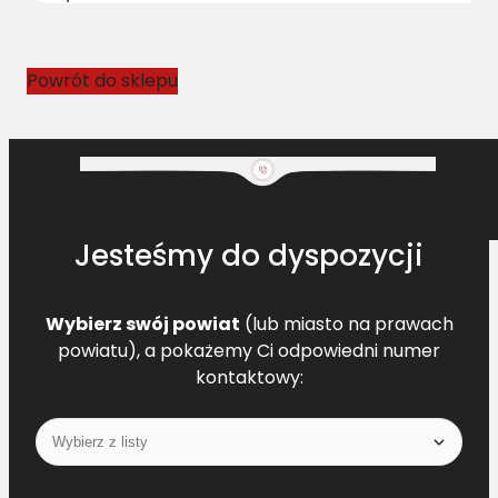
n
y
D
Powrót do sklepu
F
6
2
1
0
9
Jesteśmy do dyspozycji
5
1
L
Wybierz swój powiat
(lub miasto na prawach
=
powiatu), a pokażemy Ci odpowiedni numer
L
kontaktowy: