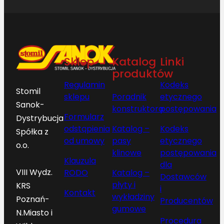
Sklep
Katalog
Linki
produktów
Regulamin
Kodeks
Stomil
sklepu
Poradnik
etycznego
Sanok-
konstruktora
postępowania
Formularz
Dystrybucja
odstąpienia
Katalog –
Kodeks
Spółka z
od umowy
pasy
etycznego
o.o.
klinowe
postępowania
Klauzula
dla
VIII Wydz.
RODO
Katalog –
Dostawców
płyty i
KRS
i
Kontakt
wykładziny
Poznań-
Producentów
gumowe
N.Miasto i
Procedura