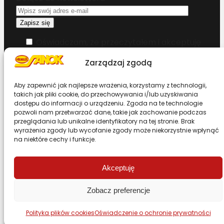
Oświadczam, że przeczytałem i akceptuję
warunki korzystania z serwisu
Zarządzaj zgodą
Chcesz zostać dystrybutorem?
Aby zapewnić jak najlepsze wrażenia, korzystamy z technologii,
takich jak pliki cookie, do przechowywania i/lub uzyskiwania
dostępu do informacji o urządzeniu. Zgoda na te technologie
Design & Code by Foxstudio.eu
pozwoli nam przetwarzać dane, takie jak zachowanie podczas
przeglądania lub unikalne identyfikatory na tej stronie. Brak
wyrażenia zgody lub wycofanie zgody może niekorzystnie wpłynąć
na niektóre cechy i funkcje.
Przewiń stronę do góry
Akceptuję
Zobacz preferencje
Polityka plików cookies
Oświadczenie o ochronie prywatności