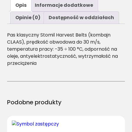
ś
Opis
Informacje dodatkowe
ć
2
Opinie (0)
Dostępność w oddziałach
0
X
Pas klasyczny Stomil Harvest Belts (kombajn
1
CLAAS), prędkość obwodowa do 30 m/s,
2
temperatura pracy: -35 ÷ 100 °C, odporność na
.
oleje, antyelektrostatyczność, wytrzymałość na
5
przeciążenia
/
H
-
2
6
5
Podobne produkty
0
P
a
s