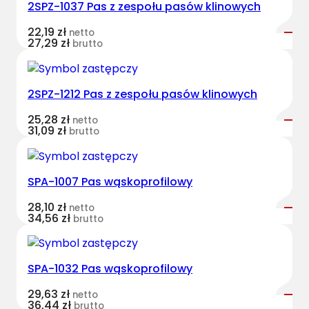
2SPZ-1037 Pas z zespołu pasów klinowych
H
a
22,19
zł
netto
r
27,29
zł
brutto
v
e
s
2SPZ-1212 Pas z zespołu pasów klinowych
t
25,28
zł
netto
B
31,09
zł
brutto
e
l
t
SPA-1007 Pas wąskoprofilowy
s
k
28,10
zł
netto
34,56
zł
brutto
l
a
s
SPA-1032 Pas wąskoprofilowy
y
c
29,63
zł
netto
36,44
zł
z
brutto