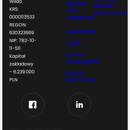
Wilda
Katalog –
zgłoszeń
KRS:
węże
wewnętrznych
hydrauliczne
0000113533
i
REGON:
przemysłowe
630323669
NIP: 782-10-
Cennik
11-511
Katalog
Kapitał
motoryzacyjny
zakładowy
– 6.239.000
Katalog
budownictwo
PLN
Dołącz do newslettera