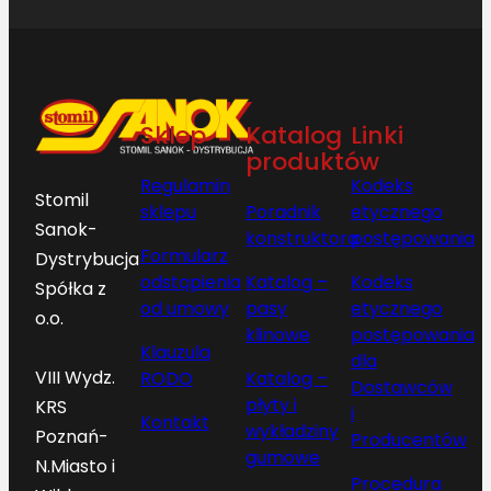
Sklep
Katalog
Linki
produktów
Regulamin
Kodeks
Stomil
sklepu
Poradnik
etycznego
Sanok-
konstruktora
postępowania
Formularz
Dystrybucja
odstąpienia
Katalog –
Kodeks
Spółka z
od umowy
pasy
etycznego
o.o.
klinowe
postępowania
Klauzula
dla
VIII Wydz.
RODO
Katalog –
Dostawców
płyty i
KRS
i
Kontakt
wykładziny
Poznań-
Producentów
gumowe
N.Miasto i
Procedura