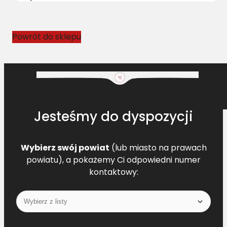
n
y
C
Powrót do sklepu
L
7
7
0
7
4
Jesteśmy do dyspozycji
0
.
0
Wybierz swój powiat
(lub miasto na prawach
L
powiatu), a pokażemy Ci odpowiedni numer
=
kontaktowy:
L