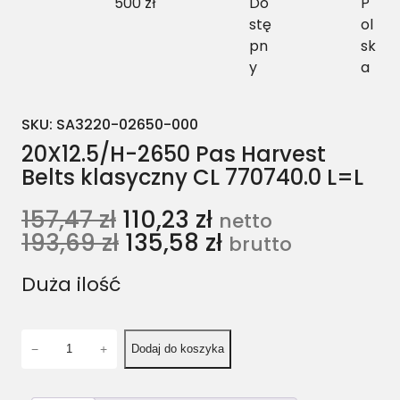
500 zł
Do
P
stę
ol
pn
sk
y
a
SKU:
SA3220-02650-000
20X12.5/H-2650 Pas Harvest
Belts klasyczny CL 770740.0 L=L
157,47
zł
110,23
zł
netto
193,69
zł
135,58
zł
brutto
Duża ilość
i
−
+
Dodaj do koszyka
l
o