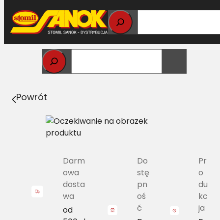
Przejdź
do
treści
Strona główna
>
Pasy
> 20X12.5/H-2650 Pas Harvest
Belts klasyczny CL 770740.0 L=L
Powrót
Darm
Do
Pr
owa
stę
o
dosta
pn
du
wa
oś
kc
ć
ja
od