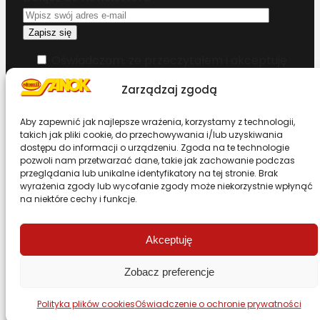
Oświadczam, że przeczytałem i akceptuję
warunki korzystania z serwisu
Zarządzaj zgodą
Chcesz zostać dystrybutorem?
Aby zapewnić jak najlepsze wrażenia, korzystamy z technologii,
takich jak pliki cookie, do przechowywania i/lub uzyskiwania
dostępu do informacji o urządzeniu. Zgoda na te technologie
Design & Code by Foxstudio.eu
pozwoli nam przetwarzać dane, takie jak zachowanie podczas
przeglądania lub unikalne identyfikatory na tej stronie. Brak
wyrażenia zgody lub wycofanie zgody może niekorzystnie wpłynąć
na niektóre cechy i funkcje.
Przewiń stronę do góry
Akceptuję
Zobacz preferencje
Polityka plików cookies
Oświadczenie o ochronie prywatności