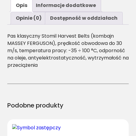
ś
Opis
Informacje dodatkowe
ć
B
Opinie (0)
Dostępność w oddziałach
/
H
Pas klasyczny Stomil Harvest Belts (kombajn
-
MASSEY FERGUSON), prędkość obwodowa do 30
5
m/s, temperatura pracy: -35 ÷ 100 °C, odporność
7
na oleje, antyelektrostatyczność, wytrzymałość na
4
przeciążenia
0
P
a
s
H
a
Podobne produkty
r
v
e
s