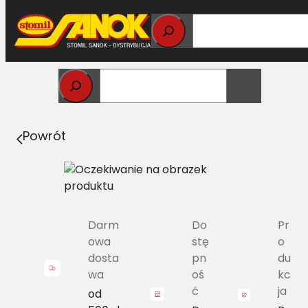
Przejdź
do
treści
Strona główna
>
Pasy
> B/H-5740 Pas Harvest Belts
klasyczny MF 784170M2 L=L
Powrót
Darm
Do
Pr
owa
stę
o
dosta
pn
du
wa
oś
kc
ć
ja
od