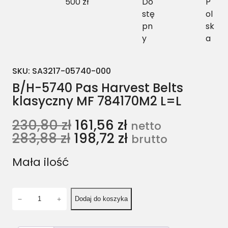
500 zł
Do
P
stę
ol
pn
sk
y
a
SKU:
SA3217-05740-000
B/H-5740 Pas Harvest Belts
klasyczny MF 784170M2 L=L
230,80
zł
161,56
zł
netto
283,88
zł
198,72
zł
brutto
Mała ilość
i
−
+
Dodaj do koszyka
l
o