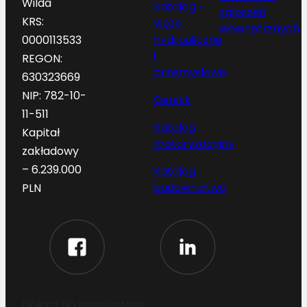
Wilda
Katalog –
zgłoszeń
KRS:
węże
wewnętrznych
hydrauliczne
0000113533
i
REGON:
przemysłowe
630323669
NIP: 782-10-
Cennik
11-511
Katalog
Kapitał
motoryzacyjny
zakładowy
– 6.239.000
Katalog
budownictwo
PLN
Dołącz do newslettera