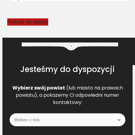
4
1
7
Powrót do sklepu
0
M
2
L
=
L
Jesteśmy do dyspozycji
Wybierz swój powiat
(lub miasto na prawach
powiatu), a pokażemy Ci odpowiedni numer
kontaktowy: