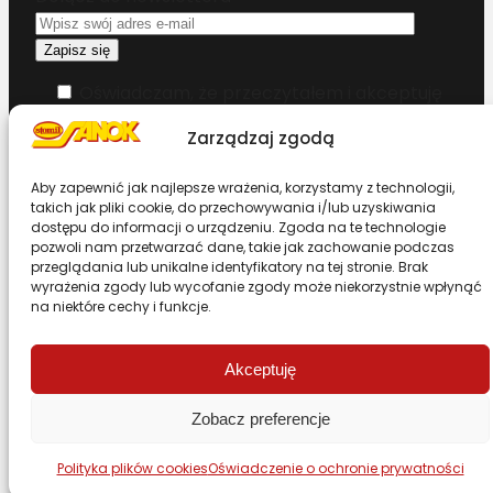
Oświadczam, że przeczytałem i akceptuję
warunki korzystania z serwisu
Zarządzaj zgodą
Chcesz zostać dystrybutorem?
Aby zapewnić jak najlepsze wrażenia, korzystamy z technologii,
takich jak pliki cookie, do przechowywania i/lub uzyskiwania
dostępu do informacji o urządzeniu. Zgoda na te technologie
Design & Code by Foxstudio.eu
pozwoli nam przetwarzać dane, takie jak zachowanie podczas
przeglądania lub unikalne identyfikatory na tej stronie. Brak
wyrażenia zgody lub wycofanie zgody może niekorzystnie wpłynąć
na niektóre cechy i funkcje.
Przewiń stronę do góry
Akceptuję
Zobacz preferencje
Polityka plików cookies
Oświadczenie o ochronie prywatności