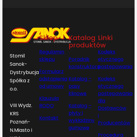
Sklep
Katalog
Linki
produktów
Regulamin
Kodeks
Stomil
sklepu
Poradnik
etycznego
Sanok-
konstruktora
postępowania
Formularz
Dystrybucja
odstąpienia
Katalog –
Kodeks
Spółka z
od umowy
pasy
etycznego
o.o.
klinowe
postępowania
Klauzula
dla
VIII Wydz.
RODO
Katalog –
Dostawców
płyty i
KRS
i
Kontakt
wykładziny
Poznań-
Producentów
gumowe
N.Miasto i
Procedura