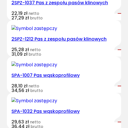
2SPZ-1037 Pas z zespołu pasów klinowych
t
B
22,19
zł
netto
e
27,29
zł
brutto
l
t
s
2SPZ-1212 Pas z zespołu pasów klinowych
k
25,28
zł
netto
l
31,09
zł
brutto
a
s
y
SPA-1007 Pas wąskoprofilowy
c
z
28,10
zł
netto
34,56
zł
brutto
n
y
M
SPA-1032 Pas wąskoprofilowy
F
7
29,63
zł
netto
36,44
zł
8
brutto