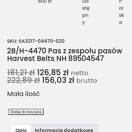
500 zł
Do
P
stę
ol
pn
sk
y
a
SKU:
SA3217-04470-020
2B/H-4470 Pas z zespołu pasów
Harvest Belts NH 89504547
181,21
zł
126,85
zł
netto
222,89
zł
156,03
zł
brutto
Mała ilość
i
Dodaj do koszyka
l
o
Opis
Informacje dodatkowe