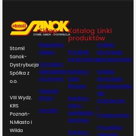
Sklep
Katalog
Linki
produktów
Regulamin
Kodeks
Stomil
sklepu
Poradnik
etycznego
Sanok-
konstruktora
postępowania
Formularz
Dystrybucja
odstąpienia
Katalog –
Kodeks
Spółka z
od umowy
pasy
etycznego
o.o.
klinowe
postępowania
Klauzula
dla
VIII Wydz.
RODO
Katalog –
Dostawców
płyty i
KRS
i
Kontakt
wykładziny
Poznań-
Producentów
gumowe
N.Miasto i
Procedura
Wilda
Katalog –
zgłoszeń