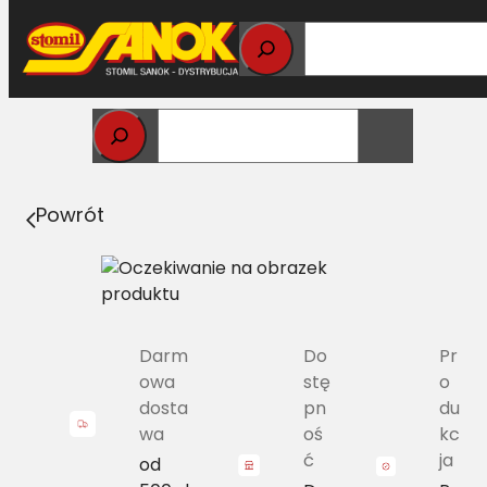
Przejdź
do
treści
Strona główna
>
Pasy
> 2B/H-4470 Pas z zespołu
pasów Harvest Belts NH 89504547
Powrót
Darm
Do
Pr
owa
stę
o
dosta
pn
du
wa
oś
kc
ć
ja
od