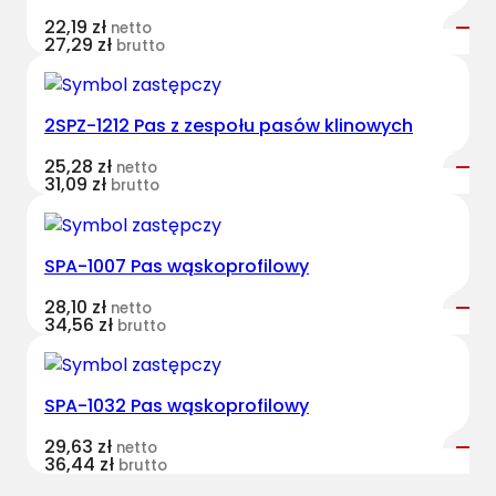
o
22,19
zł
netto
ł
27,29
zł
brutto
u
p
a
2SPZ-1212 Pas z zespołu pasów klinowych
s
25,28
zł
netto
ó
31,09
zł
brutto
w
H
a
SPA-1007 Pas wąskoprofilowy
r
v
28,10
zł
netto
34,56
zł
brutto
e
s
t
SPA-1032 Pas wąskoprofilowy
B
e
29,63
zł
netto
l
36,44
zł
brutto
t