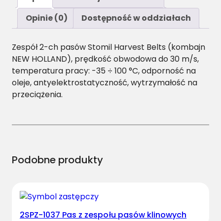
ś
ć
Opinie (0)
Dostępność w oddziałach
2
B
Zespół 2-ch pasów Stomil Harvest Belts (kombajn
/
NEW HOLLAND), prędkość obwodowa do 30 m/s,
H
temperatura pracy: -35 ÷ 100 °C, odporność na
-
oleje, antyelektrostatyczność, wytrzymałość na
4
przeciążenia.
4
7
0
P
a
s
Podobne produkty
z
z
e
s
2SPZ-1037 Pas z zespołu pasów klinowych
p