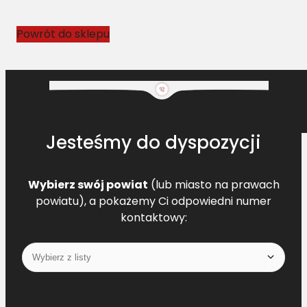
s
N
Powrót do sklepu
H
8
9
5
0
4
Jesteśmy do dyspozycji
5
4
7
Wybierz swój powiat
(lub miasto na prawach
powiatu), a pokażemy Ci odpowiedni numer
kontaktowy: