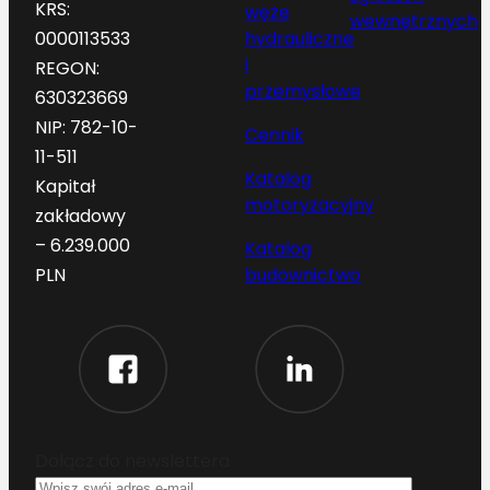
KRS:
węże
wewnętrznych
hydrauliczne
0000113533
i
REGON:
przemysłowe
630323669
NIP: 782-10-
Cennik
11-511
Katalog
Kapitał
motoryzacyjny
zakładowy
– 6.239.000
Katalog
budownictwo
PLN
Dołącz do newslettera