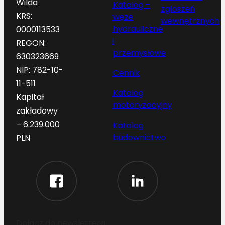
Wilda
Katalog –
zgłoszeń
KRS:
węże
wewnętrznych
hydrauliczne
0000113533
i
REGON:
przemysłowe
630323669
NIP: 782-10-
Cennik
11-511
Katalog
Kapitał
motoryzacyjny
zakładowy
– 6.239.000
Katalog
budownictwo
PLN
Dołącz do newslettera