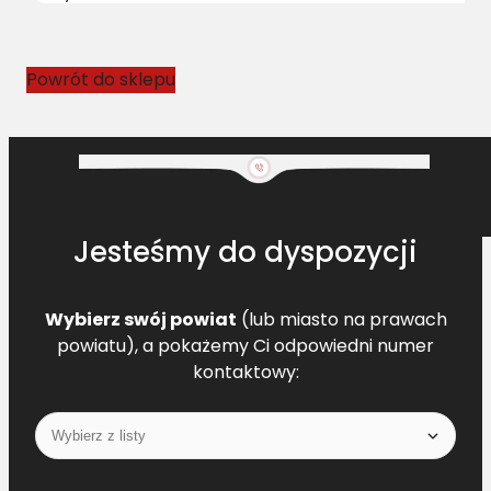
7
4
7
Powrót do sklepu
7
.
0
Jesteśmy do dyspozycji
Wybierz swój powiat
(lub miasto na prawach
powiatu), a pokażemy Ci odpowiedni numer
kontaktowy: