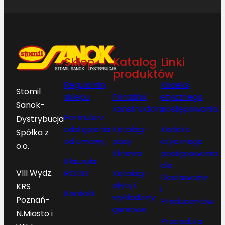
Sklep
Katalog
Linki
produktów
Regulamin
Kodeks
Stomil
sklepu
Poradnik
etycznego
Sanok-
konstruktora
postępowania
Formularz
Dystrybucja
odstąpienia
Katalog –
Kodeks
Spółka z
od umowy
pasy
etycznego
o.o.
klinowe
postępowania
Klauzula
dla
VIII Wydz.
RODO
Katalog –
Dostawców
płyty i
KRS
i
Kontakt
wykładziny
Poznań-
Producentów
gumowe
N.Miasto i
Procedura