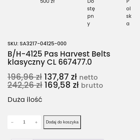
500 zł
Do
P
stę
ol
pn
sk
y
a
SKU:
SA3217-04125-000
B/H-4125 Pas Harvest Belts
klasyczny CL 667477.0
196,96
zł
137,87
zł
netto
242,26
zł
169,58
zł
brutto
Duża ilość
i
−
+
Dodaj do koszyka
l
o