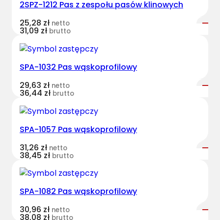
2SPZ-1212 Pas z zespołu pasów klinowych
t
B
25,28
zł
netto
e
31,09
zł
brutto
l
t
s
SPA-1032 Pas wąskoprofilowy
k
29,63
zł
netto
l
36,44
zł
brutto
a
s
y
SPA-1057 Pas wąskoprofilowy
c
z
31,26
zł
netto
38,45
zł
brutto
n
y
C
SPA-1082 Pas wąskoprofilowy
L
6
30,96
zł
netto
38,08
zł
6
brutto