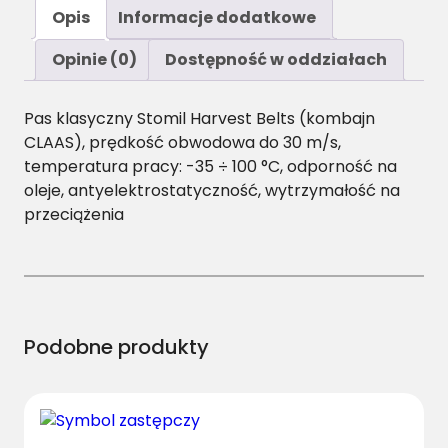
ś
Opis
Informacje dodatkowe
ć
B
Opinie (0)
Dostępność w oddziałach
/
H
Pas klasyczny Stomil Harvest Belts (kombajn
-
CLAAS), prędkość obwodowa do 30 m/s,
4
temperatura pracy: -35 ÷ 100 °C, odporność na
1
oleje, antyelektrostatyczność, wytrzymałość na
2
przeciążenia
5
P
a
s
H
a
Podobne produkty
r
v
e
s