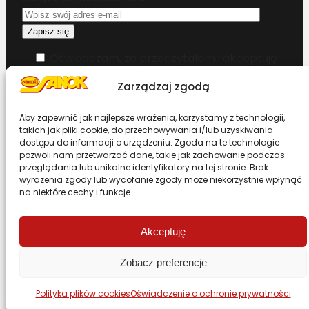
Oświadczam, że przeczytałem i akceptuję
warunki korzystania z serwisu
Zarządzaj zgodą
Chcesz zostać dystrybutorem?
Aby zapewnić jak najlepsze wrażenia, korzystamy z technologii,
takich jak pliki cookie, do przechowywania i/lub uzyskiwania
dostępu do informacji o urządzeniu. Zgoda na te technologie
Design & Code by Foxstudio.eu
pozwoli nam przetwarzać dane, takie jak zachowanie podczas
przeglądania lub unikalne identyfikatory na tej stronie. Brak
wyrażenia zgody lub wycofanie zgody może niekorzystnie wpłynąć
na niektóre cechy i funkcje.
Przewiń stronę do góry
Akceptuję
Zobacz preferencje
Polityka plików cookies
Oświadczenie o ochronie prywatności