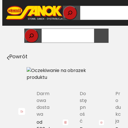
Przejdź
do
treści
Strona główna
>
Pasy
> B/H-4125 Pas Harvest Belts
klasyczny CL 667477.0
Powrót
Darm
Do
Pr
owa
stę
o
dosta
pn
du
wa
oś
kc
ć
ja
od