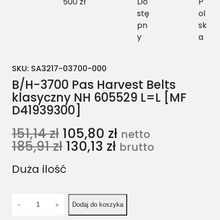
500 zł
Do
P
stę
ol
pn
sk
y
a
SKU:
SA3217-03700-000
B/H-3700 Pas Harvest Belts
klasyczny NH 605529 L=L [MF
D41939300]
151,14
zł
105,80
zł
netto
185,91
zł
130,13
zł
brutto
Duża ilość
i
−
+
Dodaj do koszyka
l