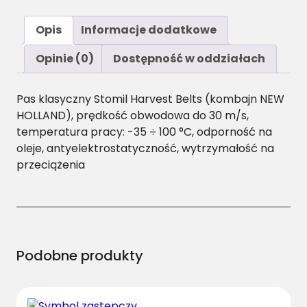
o
ś
Opis
Informacje dodatkowe
ć
B
Opinie (0)
Dostępność w oddziałach
/
H
Pas klasyczny Stomil Harvest Belts (kombajn NEW
-
HOLLAND), prędkość obwodowa do 30 m/s,
3
temperatura pracy: -35 ÷ 100 °C, odporność na
7
oleje, antyelektrostatyczność, wytrzymałość na
0
przeciążenia
0
P
a
s
H
a
Podobne produkty
r
v
e