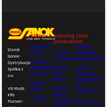
Sklep
Katalog
Linki
produktów
Regulamin
Kodeks
Stomil
sklepu
Poradnik
etycznego
Sanok-
konstruktora
postępowania
Formularz
Dystrybucja
odstąpienia
Katalog –
Kodeks
Spółka z
od umowy
pasy
etycznego
o.o.
klinowe
postępowania
Klauzula
dla
VIII Wydz.
RODO
Katalog –
Dostawców
płyty i
KRS
i
Kontakt
wykładziny
Poznań-
Producentów
gumowe