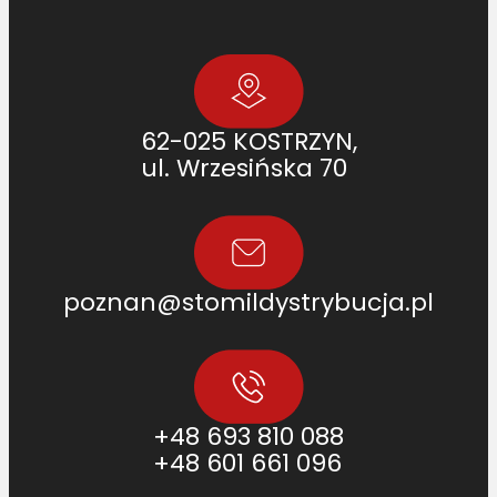
0
0
]
62-025 KOSTRZYN,
ul. Wrzesińska 70
poznan@stomildystrybucja.pl
+48 693 810 088
+48 601 661 096