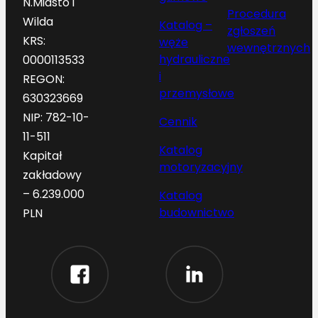
N.Miasto i
Procedura
Wilda
Katalog –
zgłoszeń
KRS:
węże
wewnętrznych
hydrauliczne
0000113533
i
REGON:
przemysłowe
630323669
NIP: 782-10-
Cennik
11-511
Katalog
Kapitał
motoryzacyjny
zakładowy
– 6.239.000
Katalog
budownictwo
PLN