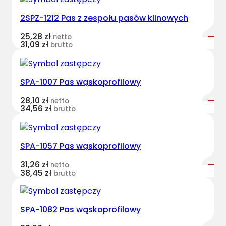
s
2SPZ-1212 Pas z zespołu pasów klinowych
t
B
25,28
zł
netto
e
31,09
zł
brutto
l
t
s
SPA-1007 Pas wąskoprofilowy
k
28,10
zł
netto
l
34,56
zł
brutto
a
s
y
SPA-1057 Pas wąskoprofilowy
c
z
31,26
zł
netto
38,45
zł
brutto
n
y
N
SPA-1082 Pas wąskoprofilowy
H
6