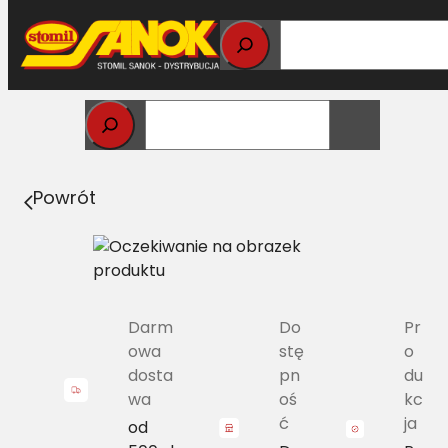
Przejdź
do
treści
Strona główna
>
Pasy
> B/H-3700 Pas Harvest Belts
klasyczny NH 605529 L=L [MF D41939300]
Powrót
Darm
Do
Pr
owa
stę
o
dosta
pn
du
wa
oś
kc
ć
ja
od