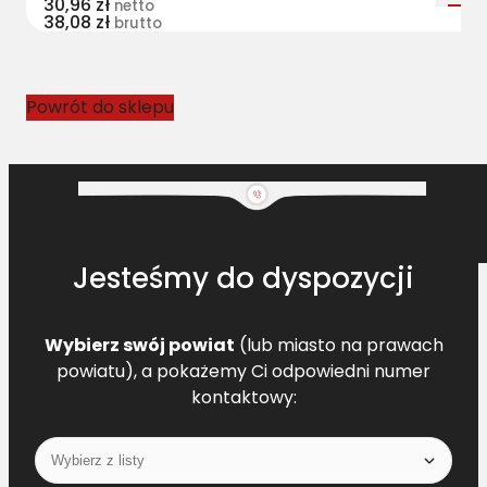
30,96
zł
netto
38,08
zł
0
brutto
5
5
2
Powrót do sklepu
9
L
=
L
[
M
Jesteśmy do dyspozycji
F
D
4
Wybierz swój powiat
(lub miasto na prawach
1
powiatu), a pokażemy Ci odpowiedni numer
9
kontaktowy:
3
9
3