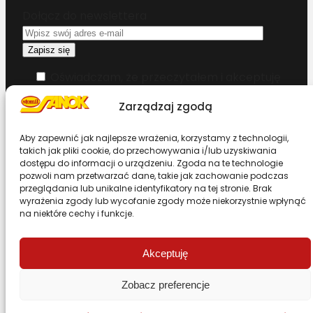
Dołącz do newslettera
Oświadczam, że przeczytałem i akceptuję
warunki korzystania z serwisu
Zarządzaj zgodą
Chcesz zostać dystrybutorem?
Aby zapewnić jak najlepsze wrażenia, korzystamy z technologii,
takich jak pliki cookie, do przechowywania i/lub uzyskiwania
dostępu do informacji o urządzeniu. Zgoda na te technologie
Design & Code by Foxstudio.eu
pozwoli nam przetwarzać dane, takie jak zachowanie podczas
przeglądania lub unikalne identyfikatory na tej stronie. Brak
wyrażenia zgody lub wycofanie zgody może niekorzystnie wpłynąć
na niektóre cechy i funkcje.
Przewiń stronę do góry
Akceptuję
Zobacz preferencje