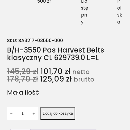
500 zł
Do
P
stę
ol
pn
sk
y
a
SKU:
SA3217-03550-000
B/H-3550 Pas Harvest Belts
klasyczny CL 629739.0 L=L
145,29
zł
101,70
zł
netto
178,70
zł
125,09
zł
brutto
Mała ilość
i
−
+
Dodaj do koszyka
l
o