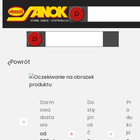
Przejdź
do
treści
Strona główna
>
Pasy
> B/H-3550 Pas Harvest Belts
klasyczny CL 629739.0 L=L
Powrót
Darm
Do
Pr
owa
stę
o
dosta
pn
du
wa
oś
kc
ć
ja
od