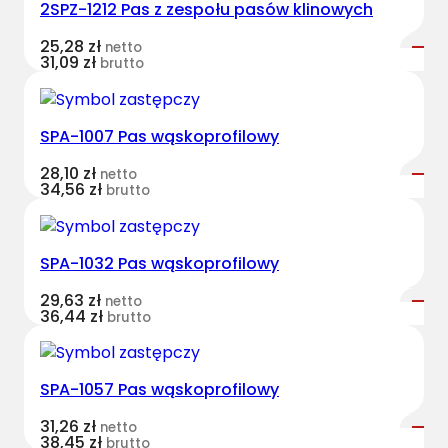
2SPZ-1212 Pas z zespołu pasów klinowych
t
B
25,28
zł
netto
e
31,09
zł
brutto
l
t
s
SPA-1007 Pas wąskoprofilowy
k
28,10
zł
netto
l
34,56
zł
brutto
a
s
y
SPA-1032 Pas wąskoprofilowy
c
z
29,63
zł
netto
36,44
zł
brutto
n
y
C
SPA-1057 Pas wąskoprofilowy
L
6
31,26
zł
netto
38,45
zł
2
brutto