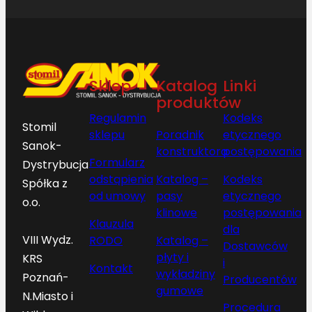
Sklep
Katalog
Linki
produktów
Regulamin
Kodeks
Stomil
sklepu
Poradnik
etycznego
Sanok-
konstruktora
postępowania
Formularz
Dystrybucja
odstąpienia
Katalog –
Kodeks
Spółka z
od umowy
pasy
etycznego
o.o.
klinowe
postępowania
Klauzula
dla
VIII Wydz.
RODO
Katalog –
Dostawców
płyty i
KRS
i
Kontakt
wykładziny
Poznań-
Producentów
gumowe
N.Miasto i
Procedura