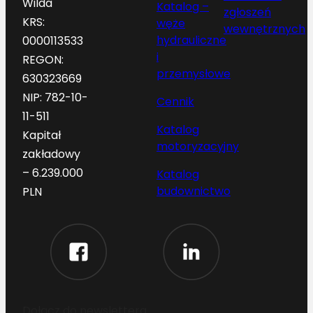
Wilda
Katalog –
zgłoszeń
KRS:
węże
wewnętrznych
hydrauliczne
0000113533
i
REGON:
przemysłowe
630323669
NIP: 782-10-
Cennik
11-511
Katalog
Kapitał
motoryzacyjny
zakładowy
– 6.239.000
Katalog
budownictwo
PLN
Dołącz do newslettera