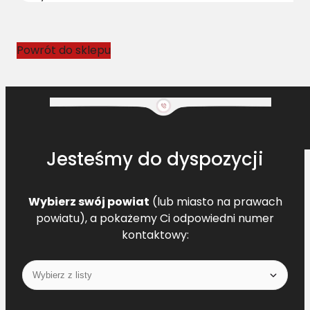
9
7
3
Powrót do sklepu
9
.
0
L
=
L
Jesteśmy do dyspozycji
Wybierz swój powiat
(lub miasto na prawach
powiatu), a pokażemy Ci odpowiedni numer
kontaktowy: