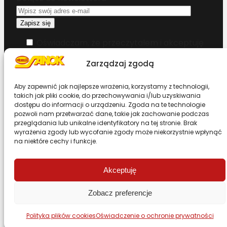
Oświadczam, że przeczytałem i akceptuję
warunki korzystania z serwisu
Zarządzaj zgodą
Chcesz zostać dystrybutorem?
Aby zapewnić jak najlepsze wrażenia, korzystamy z technologii,
takich jak pliki cookie, do przechowywania i/lub uzyskiwania
dostępu do informacji o urządzeniu. Zgoda na te technologie
Design & Code by Foxstudio.eu
pozwoli nam przetwarzać dane, takie jak zachowanie podczas
przeglądania lub unikalne identyfikatory na tej stronie. Brak
wyrażenia zgody lub wycofanie zgody może niekorzystnie wpłynąć
na niektóre cechy i funkcje.
Przewiń stronę do góry
Akceptuję
Zobacz preferencje
Polityka plików cookies
Oświadczenie o ochronie prywatności