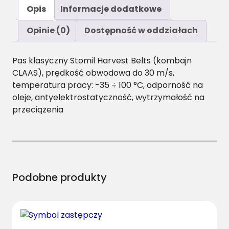
ś
Opis
Informacje dodatkowe
ć
B
Opinie (0)
Dostępność w oddziałach
/
H
Pas klasyczny Stomil Harvest Belts (kombajn
-
CLAAS), prędkość obwodowa do 30 m/s,
3
temperatura pracy: -35 ÷ 100 °C, odporność na
5
oleje, antyelektrostatyczność, wytrzymałość na
5
przeciążenia
0
P
a
s
H
a
Podobne produkty
r
v
e
s