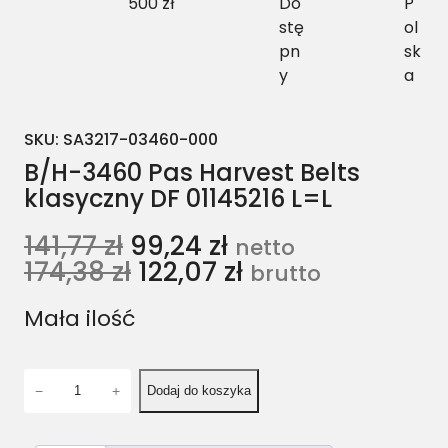
500 zł
Do
P
stę
ol
pn
sk
y
a
SKU:
SA3217-03460-000
B/H-3460 Pas Harvest Belts
klasyczny DF 01145216 L=L
141,77
zł
99,24
zł
netto
174,38
zł
122,07
zł
brutto
Mała ilość
i
−
+
Dodaj do koszyka
l
o