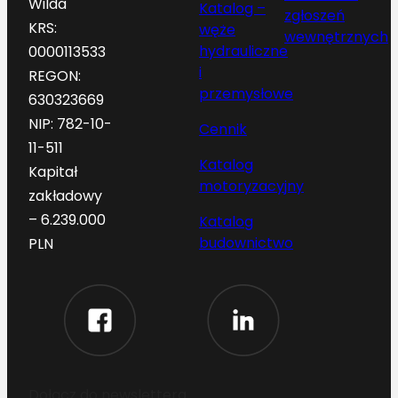
Wilda
Katalog –
zgłoszeń
KRS:
węże
wewnętrznych
hydrauliczne
0000113533
i
REGON:
przemysłowe
630323669
NIP: 782-10-
Cennik
11-511
Katalog
Kapitał
motoryzacyjny
zakładowy
– 6.239.000
Katalog
budownictwo
PLN
Dołącz do newslettera