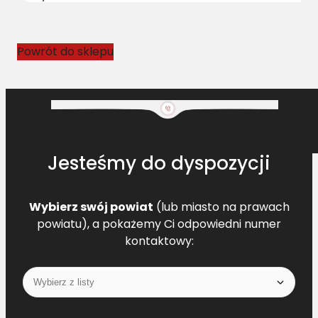
1
4
5
Powrót do sklepu
2
1
6
L
=
L
Jesteśmy do dyspozycji
Wybierz swój powiat
(lub miasto na prawach
powiatu), a pokażemy Ci odpowiedni numer
kontaktowy: