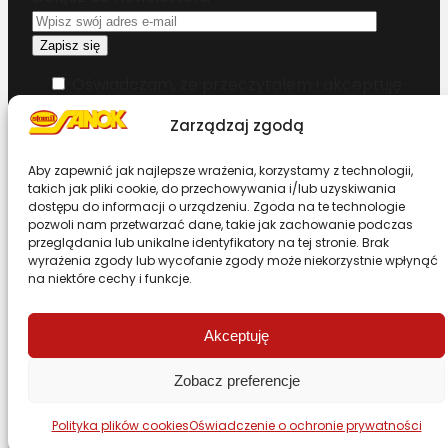
Oświadczam, że przeczytałem i akceptuję
warunki korzystania z serwisu
Zarządzaj zgodą
Chcesz zostać dystrybutorem?
Aby zapewnić jak najlepsze wrażenia, korzystamy z technologii,
takich jak pliki cookie, do przechowywania i/lub uzyskiwania
dostępu do informacji o urządzeniu. Zgoda na te technologie
Design & Code by Foxstudio.eu
pozwoli nam przetwarzać dane, takie jak zachowanie podczas
przeglądania lub unikalne identyfikatory na tej stronie. Brak
wyrażenia zgody lub wycofanie zgody może niekorzystnie wpłynąć
na niektóre cechy i funkcje.
Przewiń stronę do góry
Akceptuję
Zobacz preferencje
Polityka plików cookies
Oświadczenie o ochronie prywatności