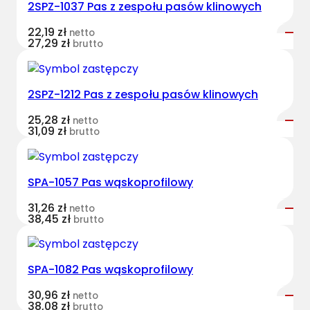
2SPZ-1037 Pas z zespołu pasów klinowych
t
B
22,19
zł
netto
e
27,29
zł
brutto
l
t
s
2SPZ-1212 Pas z zespołu pasów klinowych
k
25,28
zł
netto
l
31,09
zł
brutto
a
s
y
SPA-1057 Pas wąskoprofilowy
c
z
31,26
zł
netto
38,45
zł
brutto
n
y
D
SPA-1082 Pas wąskoprofilowy
F
0
30,96
zł
netto
38,08
zł
1
brutto