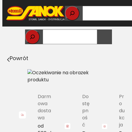
Przejdź
do
treści
Strona główna
>
Pasy
> B/H-3460 Pas Harvest Belts
klasyczny DF 01145216 L=L
Powrót
Darm
Do
Pr
owa
stę
o
dosta
pn
du
wa
oś
kc
ć
ja
od