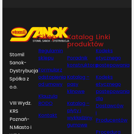
Sklep
Katalog
Linki
produktów
Regulamin
Kodeks
Stomil
sklepu
Poradnik
etycznego
Sanok-
konstruktora
postępowania
Formularz
Dystrybucja
odstąpienia
Katalog –
Kodeks
Spółka z
od umowy
pasy
etycznego
o.o.
klinowe
postępowania
Klauzula
dla
VIII Wydz.
RODO
Katalog –
Dostawców
płyty i
KRS
i
Kontakt
wykładziny
Poznań-
Producentów
gumowe
N.Miasto i
Procedura