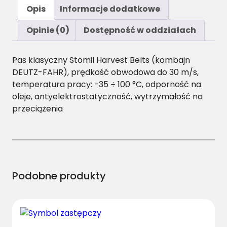
ś
Opis
Informacje dodatkowe
ć
B
Opinie (0)
Dostępność w oddziałach
/
H
Pas klasyczny Stomil Harvest Belts (kombajn
-
DEUTZ-FAHR), prędkość obwodowa do 30 m/s,
3
temperatura pracy: -35 ÷ 100 °C, odporność na
4
oleje, antyelektrostatyczność, wytrzymałość na
6
przeciążenia
0
P
a
s
H
a
Podobne produkty
r
v
e
s