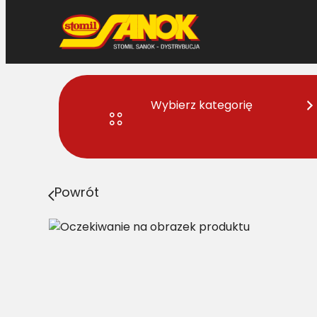
Przejdź
do
treści
Wybierz kategorię
Strona główna
>
Pasy
> B/H2-2890 Pas Harvest Belts 
Powrót