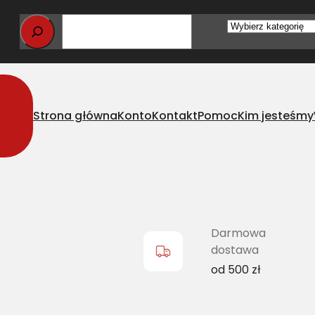
Wybierz
kategorię
Strona główna
Konto
Kontakt
Pomoc
Kim jesteśmy
klasyczny MF D41937600 L=L [DF 06256619, CL 742026.0]
Darmowa
dostawa
od 500 zł