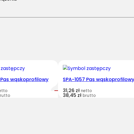
2
-
2
8
9
0
P
a
s
H
a
 Pas wąskoprofilowy
SPA-1057 Pas wąskoprofilow
r
31,26
zł
etto
netto
v
38,45
zł
rutto
brutto
e
s
t
B
e