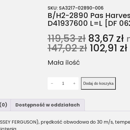
SKU:
SA3217-02890-006
B/H2-2890 Pas Harvest
D41937600 L=L [DF 06
119,53
zł
83,67
zł
147,02
zł
102,91
zł
Mała ilość
i
−
+
Dodaj do koszyka
l
o
ś
(0)
Dostępność w oddziałach
ć
B
/
ASSEY FERGUSON), prędkość obwodowa do 30 m/s, temperat
H
iążenia