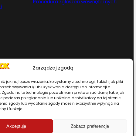
Procedura zgłoszeń wewnętrznych
i
Zarządzaj zgodą
Chcesz zostać dystrybutorem?
ć jak najlepsze wrażenia, korzystamy z technologii, takich jak pliki
 przechowywania i/lub uzyskiwania dostępu do informacji o
. Zgoda na te technologie pozwoli nam przetwarzać dane, takie jak
rwisu
 podczas przeglądania lub unikalne identyfikatory na tej stronie.
enia zgody lub wycofanie zgody może niekorzystnie wpłynąć na
chy i funkcje.
Przewiń stronę do góry
Akceptuję
Zobacz preferencje