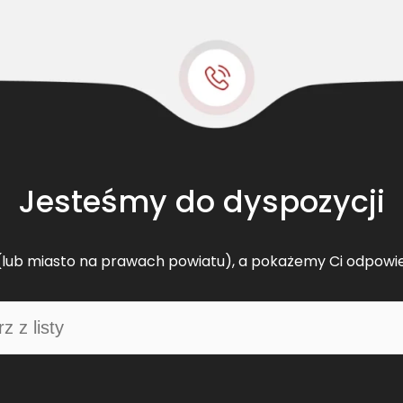
l
t
s
k
l
a
s
y
c
Jesteśmy do dyspozycji
z
n
y
lub miasto na prawach powiatu), a pokażemy Ci odpowi
M
F
D
4
1
9
3