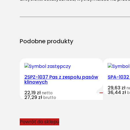
Podobne produkty
2SPZ-1037 Pas z zespołu pasów
SPA-1032
klinowych
29,63
zł
n
36,44
zł
22,19
zł
b
netto
27,29
zł
brutto
Powrót do sklepu