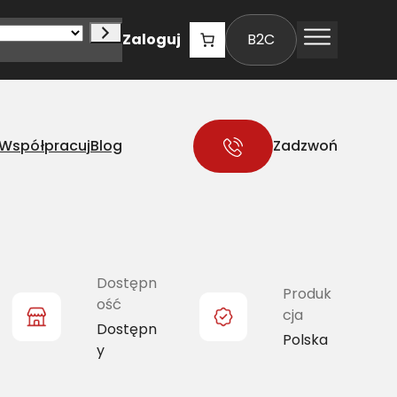
Zaloguj
B2C
Współpracuj
Blog
Zadzwoń
Dostępn
Produk
ość
cja
Dostępn
Polska
y