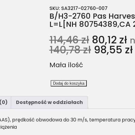
SKU:
SA3217-02760-007
B/H3-2760 Pas Harvest
L=L[NH 80754389,CA 
114,46
zł
80,12
zł
n
140,78
zł
98,55
zł
Mała ilość
i
Dodaj do koszyka
l
o
(0)
Dostępność w oddziałach
ś
ć
B
AAS), prędkość obwodowa do 30 m/s, temperatura pracy: 
/
iążenia
H