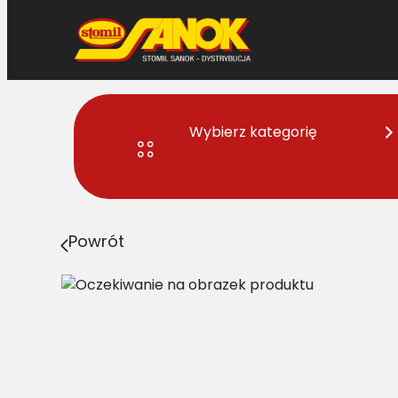
Przejdź
do
treści
Wybierz kategorię
Strona główna
>
Pasy
> B/H3-2760 Pas Harvest Belts 
Powrót