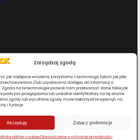
Zarządzaj zgodą
Chcesz zostać dystrybutorem?
ć jak najlepsze wrażenia, korzystamy z technologii, takich jak pliki
 przechowywania i/lub uzyskiwania dostępu do informacji o
. Zgoda na te technologie pozwoli nam przetwarzać dane, takie jak
rwisu
 podczas przeglądania lub unikalne identyfikatory na tej stronie.
enia zgody lub wycofanie zgody może niekorzystnie wpłynąć na
chy i funkcje.
Przewiń stronę do góry
Akceptuję
Zobacz preferencje
olityka plików cookies
Oświadczenie o ochronie prywatności