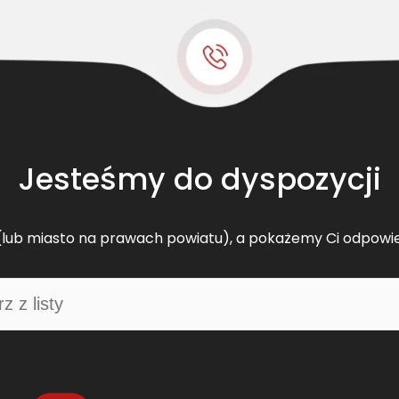
l
t
s
k
l
a
s
y
Jesteśmy do dyspozycji
c
z
n
lub miasto na prawach powiatu), a pokażemy Ci odpowi
y
C
L
9
5
1
9
1