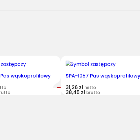
3
-
2
7
6
0
P
a
s
H
 Pas wąskoprofilowy
SPA-1057 Pas wąskoprofilow
a
31,26
zł
tto
netto
r
38,45
zł
rutto
brutto
v
e
s
t
B
e