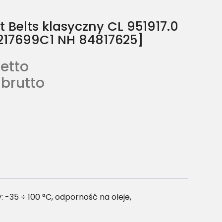
 Belts klasyczny CL 951917.0
217699C1 NH 84817625]
etto
brutto
-35 ÷ 100 °C, odporność na oleje,