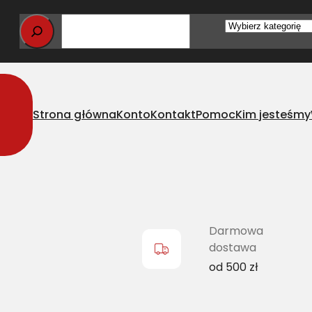
Wybierz
kategorię
Strona główna
Konto
Kontakt
Pomoc
Kim jesteśmy
klasyczny CL 951917.0 L=L[NH 80754389,CA 217699C1 NH 8481762
Darmowa
dostawa
od 500 zł