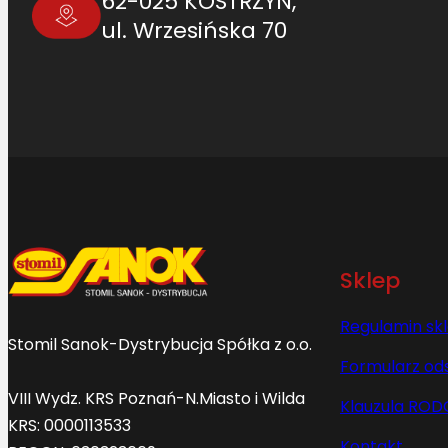
62-025 KOSTRZYN,
ul. Wrzesińska 70
Sklep
Regulamin sk
Stomil Sanok-Dystrybucja Spółka z o.o.
Formularz od
VIII Wydz. KRS Poznań-N.Miasto i Wilda
Klauzula ROD
KRS: 0000113533
Kontakt