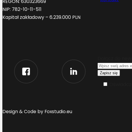
REGON: 630323669
NIP: 782-10-11-511
Kapitał zakładowy – 6.239.000 PLN
Dołącz do new
Oświadcza
Design & Code by Foxstudio.eu