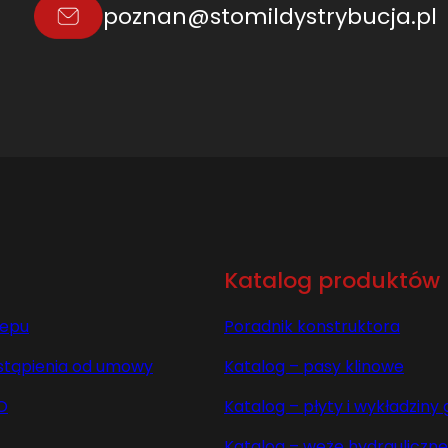
7
poznan@stomildystrybucja.pl
.
0
L
=
L
[
N
H
8
0
7
Katalog produktów
5
4
lepu
Poradnik konstruktora
3
stąpienia od umowy
Katalog – pasy klinowe
8
9
O
Katalog – płyty i wykładzin
,
C
Katalog – węże hydrauliczne 