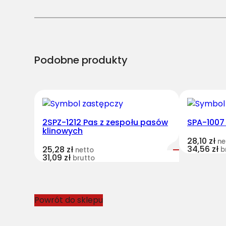
Podobne produkty
2SPZ-1212 Pas z zespołu pasów
SPA-1007
klinowych
28,10
zł
ne
34,56
zł
25,28
zł
b
netto
31,09
zł
brutto
Powrót do sklepu