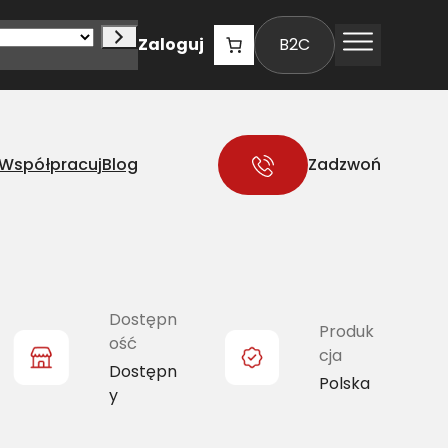
Zaloguj
B2C
Współpracuj
Blog
Zadzwoń
5]
Dostępn
Produk
ość
cja
Dostępn
Polska
y