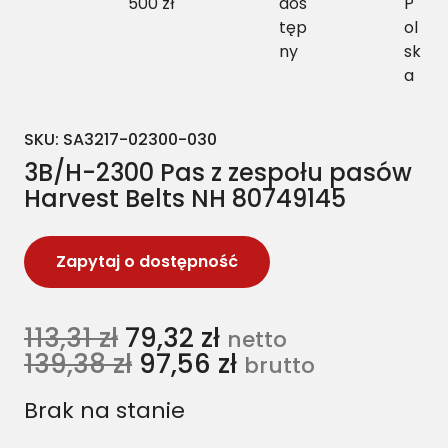
500 zł
dos
P
tęp
ol
ny
sk
a
SKU:
SA3217-02300-030
3B/H-2300 Pas z zespołu pasów
Harvest Belts NH 80749145
Zapytaj o dostępność
113,31
zł
79,32
zł
netto
139,38
zł
97,56
zł
brutto
Brak na stanie