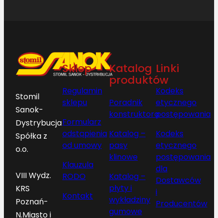
Sklep
Katalog
Linki
produktów
Regulamin
Kodeks
Stomil
sklepu
Poradnik
etycznego
Sanok-
konstruktora
postępowania
Formularz
Dystrybucja
odstąpienia
Katalog –
Kodeks
Spółka z
od umowy
pasy
etycznego
o.o.
klinowe
postępowania
Klauzula
dla
VIII Wydz.
RODO
Katalog –
Dostawców
płyty i
KRS
i
Kontakt
wykładziny
Poznań-
Producentów
gumowe
N.Miasto i