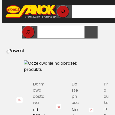
Przejdź
do
treści
Strona główna
>
Pasy
> 3B/H-2300 Pas z zespołu pasów
Harvest Belts NH 80749145
Powrót
Darm
Do
Pr
owa
stę
o
dosta
pn
du
wa
ość
kc
ja
od
Nie