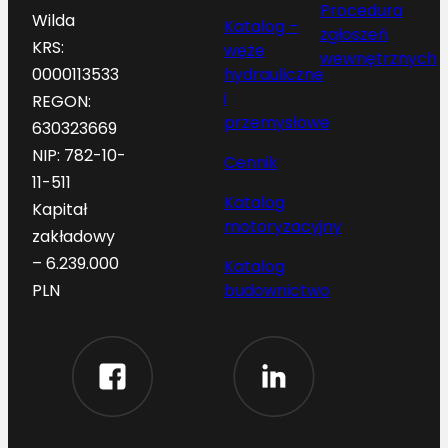
Procedura
Wilda
Katalog –
zgłoszeń
KRS:
węże
wewnętrznych
hydrauliczne
0000113533
i
REGON:
przemysłowe
630323669
NIP: 782-10-
Cennik
11-511
Katalog
Kapitał
motoryzacyjny
zakładowy
– 6.239.000
Katalog
budownictwo
PLN