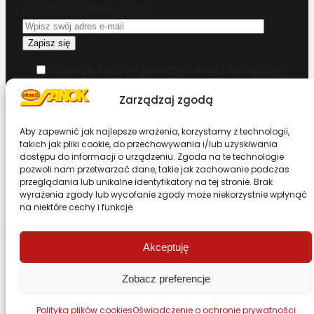
Dołącz do newslettera
Oświadczam, że przeczytałem i akceptuję
warunki korzystania z serwisu
Zarządzaj zgodą
Chcesz zostać dystrybutorem?
Aby zapewnić jak najlepsze wrażenia, korzystamy z technologii,
takich jak pliki cookie, do przechowywania i/lub uzyskiwania
dostępu do informacji o urządzeniu. Zgoda na te technologie
Design & Code by Foxstudio.eu
pozwoli nam przetwarzać dane, takie jak zachowanie podczas
przeglądania lub unikalne identyfikatory na tej stronie. Brak
wyrażenia zgody lub wycofanie zgody może niekorzystnie wpłynąć
na niektóre cechy i funkcje.
Przewiń stronę do góry
Akceptuję
Zobacz preferencje
Polityka plików cookies
Oświadczenie o ochronie prywatności