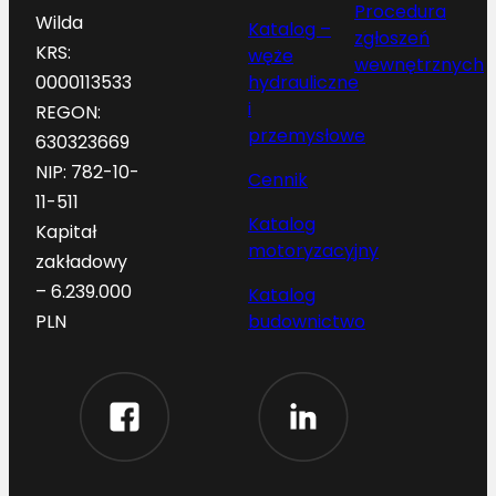
Procedura
Wilda
Katalog –
zgłoszeń
KRS:
węże
wewnętrznych
hydrauliczne
0000113533
i
REGON:
przemysłowe
630323669
NIP: 782-10-
Cennik
11-511
Katalog
Kapitał
motoryzacyjny
zakładowy
– 6.239.000
Katalog
budownictwo
PLN