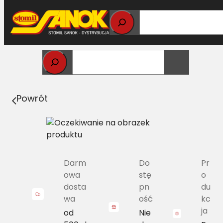
Przejdź
do
treści
Strona główna
>
Pasy
> B/H1-2240 Pas Harvest Belts
klasyczny CL 661361.0
Powrót
Darm
Do
Pr
owa
stę
o
dosta
pn
du
wa
ość
kc
ja
od
Nie