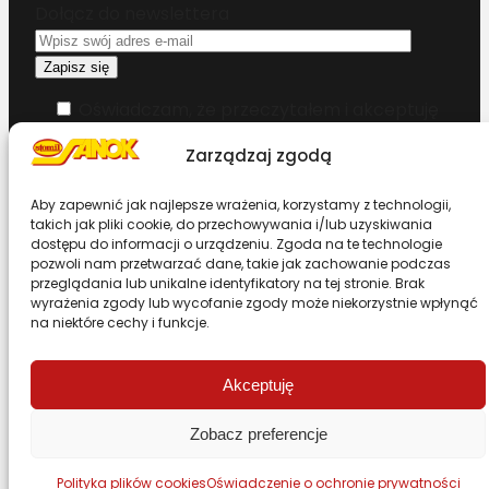
Dołącz do newslettera
Oświadczam, że przeczytałem i akceptuję
warunki korzystania z serwisu
Zarządzaj zgodą
Chcesz zostać dystrybutorem?
Aby zapewnić jak najlepsze wrażenia, korzystamy z technologii,
takich jak pliki cookie, do przechowywania i/lub uzyskiwania
dostępu do informacji o urządzeniu. Zgoda na te technologie
Design & Code by Foxstudio.eu
pozwoli nam przetwarzać dane, takie jak zachowanie podczas
przeglądania lub unikalne identyfikatory na tej stronie. Brak
wyrażenia zgody lub wycofanie zgody może niekorzystnie wpłynąć
na niektóre cechy i funkcje.
Przewiń stronę do góry
Akceptuję
Zobacz preferencje
Polityka plików cookies
Oświadczenie o ochronie prywatności