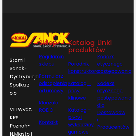
Sklep
Katalog
Linki
produktów
Regulamin
Kodeks
Stomil
sklepu
Poradnik
etycznego
Sanok-
konstruktora
postępowania
Formularz
Dystrybucja
odstąpienia
Katalog –
Kodeks
Spółka z
od umowy
pasy
etycznego
o.o.
klinowe
postępowania
Klauzula
dla
VIII Wydz.
RODO
Katalog –
Dostawców
płyty i
KRS
i
Kontakt
wykładziny
Poznań-
Producentów
gumowe
N.Miasto i