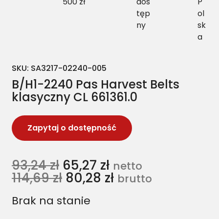
500 zł
dos
P
tęp
ol
ny
sk
a
SKU:
SA3217-02240-005
B/H1-2240 Pas Harvest Belts
klasyczny CL 661361.0
Zapytaj o dostępność
93,24
zł
65,27
zł
netto
114,69
zł
80,28
zł
brutto
Brak na stanie