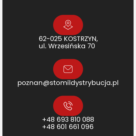
7
.
0
]
62-025 KOSTRZYN,
ul. Wrzesińska 70
poznan@stomildystrybucja.pl
+48 693 810 088
+48 601 661 096