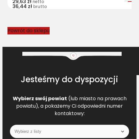
29,63
zł
netto
36,44
zł
0
brutto
6
1
4
Powrót do sklepu
1
3
6
L
=
L
Jesteśmy do dyspozycji
[
C
L
Wybierz swój powiat
(lub miasto na prawach
9
powiatu), a pokażemy Ci odpowiedni numer
5
kontaktowy:
2
9
3