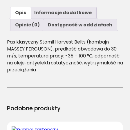
o
ś
Opis
Informacje dodatkowe
ć
B
Opinie (0)
Dostępność w oddziałach
/
H
Pas klasyczny Stomil Harvest Belts (kombajn
-
MASSEY FERGUSON), prędkość obwodowa do 30
2
m/s, temperatura pracy: -35 ÷ 100 °C, odporność
1
na oleje, antyelektrostatyczność, wytrzymałość na
2
przeciążenia
0
P
a
s
H
a
Podobne produkty
r
v
e