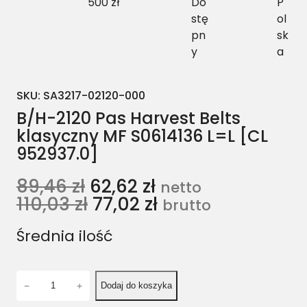
500 zł
Do
P
stę
ol
pn
sk
y
a
SKU:
SA3217-02120-000
B/H-2120 Pas Harvest Belts
klasyczny MF S0614136 L=L [CL
952937.0]
89,46
zł
62,62
zł
netto
110,03
zł
77,02
zł
brutto
Średnia ilość
i
−
+
Dodaj do koszyka
l