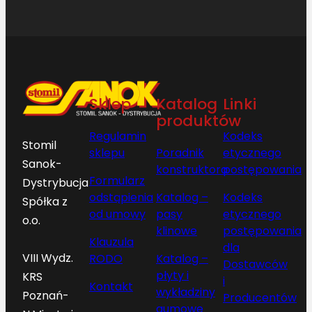
Sklep
Katalog
Linki
produktów
Regulamin
Kodeks
Stomil
sklepu
Poradnik
etycznego
Sanok-
konstruktora
postępowania
Formularz
Dystrybucja
odstąpienia
Katalog –
Kodeks
Spółka z
od umowy
pasy
etycznego
o.o.
klinowe
postępowania
Klauzula
dla
VIII Wydz.
RODO
Katalog –
Dostawców
płyty i
KRS
i
Kontakt
wykładziny
Poznań-
Producentów
gumowe