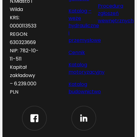
N.Miasto i
Procedura
Wilda
Katalog –
zgłoszeń
KRS:
węże
wewnętrznych
hydrauliczne
0000113533
i
REGON:
przemysłowe
630323669
NIP: 782-10-
Cennik
11-511
Katalog
Kapitał
motoryzacyjny
zakładowy
– 6.239.000
Katalog
budownictwo
PLN