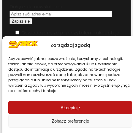
Dołącz do newslettera
Oświadczam, że przeczytałem i akceptuję
warunki korzystania z serwisu
Zarządzaj zgodą
Chcesz zostać dystrybutorem?
Aby zapewnić jak najlepsze wrażenia, korzystamy z technologii,
takich jak pliki cookie, do przechowywania i/lub uzyskiwania
dostępu do informacji o urządzeniu. Zgoda na te technologie
Design & Code by Foxstudio.eu
pozwoli nam przetwarzać dane, takie jak zachowanie podczas
przeglądania lub unikalne identyfikatory na tej stronie. Brak
wyrażenia zgody lub wycofanie zgody może niekorzystnie wpłynąć
na niektóre cechy i funkcje.
Przewiń stronę do góry
Akceptuję
Zobacz preferencje