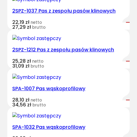
s
2SPZ-1037 Pas z zespołu pasów klinowych
t
B
22,19
zł
netto
e
27,29
zł
brutto
l
t
s
2SPZ-1212 Pas z zespołu pasów klinowych
k
25,28
zł
netto
l
31,09
zł
brutto
a
s
y
SPA-1007 Pas wąskoprofilowy
c
z
28,10
zł
netto
34,56
zł
brutto
n
y
M
SPA-1032 Pas wąskoprofilowy
F
S