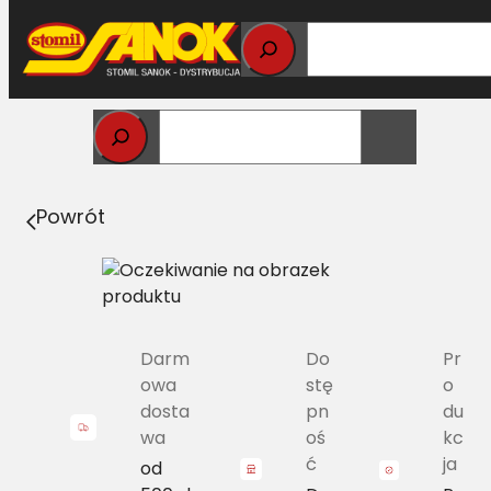
Przejdź
do
treści
Strona główna
>
Pasy
> B/H-2120 Pas Harvest Belts
klasyczny MF S0614136 L=L [CL 952937.0]
Powrót
Darm
Do
Pr
owa
stę
o
dosta
pn
du
wa
oś
kc
ć
ja
od