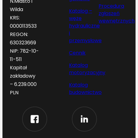
N.Miasto i
Procedura
Wilda
Katalog –
zgłoszeń
KRS:
węże
wewnętrznych
hydrauliczne
0000113533
i
REGON:
przemysłowe
630323669
NIP: 782-10-
Cennik
11-511
Katalog
Kapitał
motoryzacyjny
zakładowy
– 6.239.000
Katalog
budownictwo
PLN