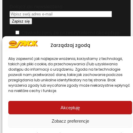
Dołącz do newslettera
Oświadczam, że przeczytałem i akceptuję
warunki korzystania z serwisu
Zarządzaj zgodą
Chcesz zostać dystrybutorem?
Aby zapewnić jak najlepsze wrażenia, korzystamy z technologii,
takich jak pliki cookie, do przechowywania i/lub uzyskiwania
dostępu do informacji o urządzeniu. Zgoda na te technologie
Design & Code by Foxstudio.eu
pozwoli nam przetwarzać dane, takie jak zachowanie podczas
przeglądania lub unikalne identyfikatory na tej stronie. Brak
wyrażenia zgody lub wycofanie zgody może niekorzystnie wpłynąć
na niektóre cechy i funkcje.
Przewiń stronę do góry
Akceptuję
Zobacz preferencje