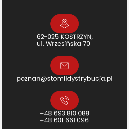
0
5
6
9
1
62-025 KOSTRZYN,
3
ul. Wrzesińska 70
]
poznan@stomildystrybucja.pl
+48 693 810 088
+48 601 661 096