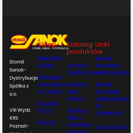
Sklep
Katalog
Linki
produktów
Regulamin
Kodeks
Stomil
sklepu
Poradnik
etycznego
Sanok-
konstruktora
postępowania
Formularz
Dystrybucja
odstąpienia
Katalog –
Kodeks
Spółka z
od umowy
pasy
etycznego
o.o.
klinowe
postępowania
Klauzula
dla
VIII Wydz.
RODO
Katalog –
Dostawców
płyty i
KRS
i
Kontakt
wykładziny
Poznań-
Producentów
gumowe