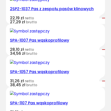
s
2SPZ-1037 Pas z zespołu pasów klinowych
p
o
22,19
zł
netto
ł
27,29
zł
brutto
u
p
a
SPA-1007 Pas wąskoprofilowy
s
28,10
zł
netto
ó
34,56
zł
brutto
w
H
a
SPA-1057 Pas wąskoprofilowy
r
v
31,26
zł
netto
38,45
zł
brutto
e
s
t
SPA-1107 Pas wąskoprofilowy
B
e