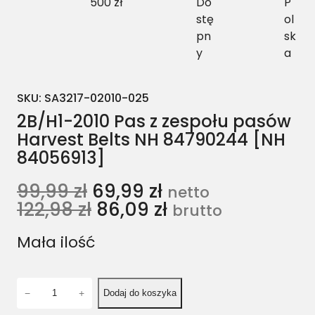
500 zł
Do
P
stę
ol
pn
sk
y
a
SKU:
SA3217-02010-025
2B/H1-2010 Pas z zespołu pasów
Harvest Belts NH 84790244 [NH
84056913]
99,99
zł
69,99
zł
netto
122,98
zł
86,09
zł
brutto
Mała ilość
i
−
+
Dodaj do koszyka
l