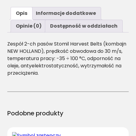
o
ś
Opis
Informacje dodatkowe
ć
2
Opinie (0)
Dostępność w oddziałach
B
/
Zespół 2-ch pasów Stomil Harvest Belts (kombajn
H
NEW HOLLAND), prędkość obwodowa do 30 m/s,
1
temperatura pracy: -35 ÷ 100 °C, odporność na
-
oleje, antyelektrostatyczność, wytrzymałość na
2
przeciążenia.
0
1
0
P
a
s
Podobne produkty
z
z
e