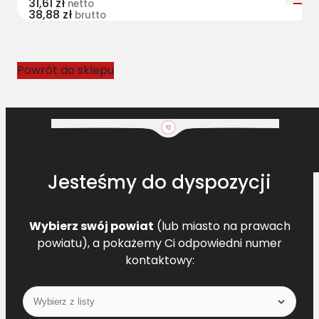
31,61
zł
netto
38,88
zł
l
brutto
t
s
N
Powrót do sklepu
H
8
4
7
9
0
Jesteśmy do dyspozycji
2
4
4
Wybierz swój powiat
(lub miasto na prawach
[
powiatu), a pokażemy Ci odpowiedni numer
N
kontaktowy:
H
8
4