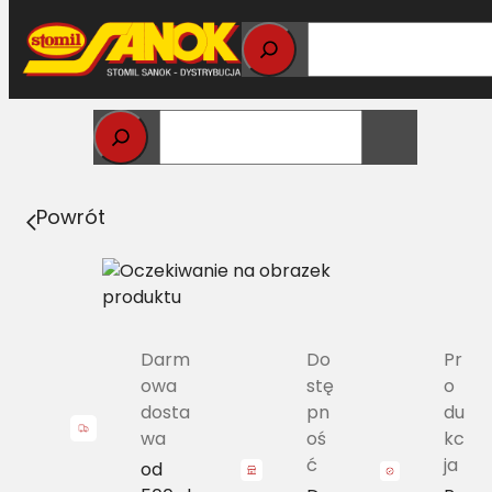
Przejdź
do
treści
Strona główna
>
Pasy
> 2B/H1-2010 Pas z zespołu pasów
Harvest Belts NH 84790244 [NH 84056913]
Powrót
Darm
Do
Pr
owa
stę
o
dosta
pn
du
wa
oś
kc
ć
ja
od