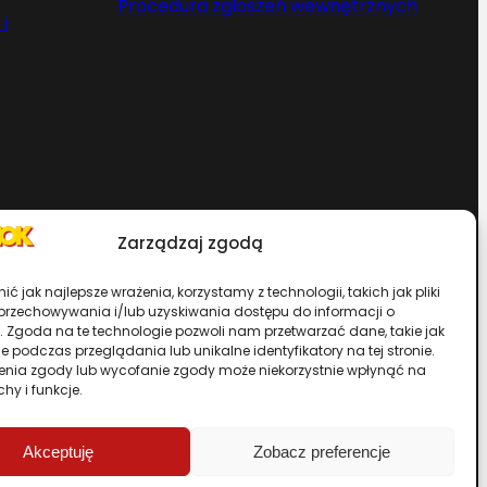
Procedura zgłoszeń wewnętrznych
i
Zarządzaj zgodą
Chcesz zostać dystrybutorem?
ć jak najlepsze wrażenia, korzystamy z technologii, takich jak pliki
 przechowywania i/lub uzyskiwania dostępu do informacji o
. Zgoda na te technologie pozwoli nam przetwarzać dane, takie jak
rwisu
 podczas przeglądania lub unikalne identyfikatory na tej stronie.
enia zgody lub wycofanie zgody może niekorzystnie wpłynąć na
chy i funkcje.
Przewiń stronę do góry
Akceptuję
Zobacz preferencje