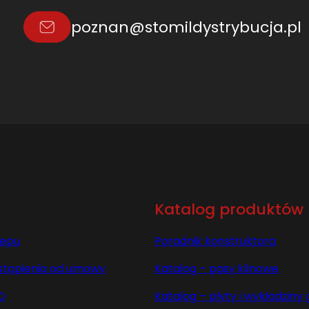
.
poznan@stomildystrybucja.pl
0
L
=
L
Katalog produktów
lepu
Poradnik konstruktora
stąpienia od umowy
Katalog – pasy klinowe
O
Katalog – płyty i wykładzin