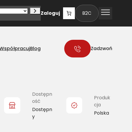
Zaloguj
B2C
Współpracuj
Blog
Zadzwoń
Dostępn
Produk
ość
cja
Dostępn
Polska
y