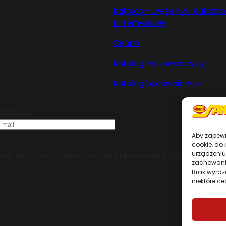
Katalog – węże hydrauliczne 
przemysłowe
Cennik
Katalog motoryzacyjny
Katalog budownictwo
slettera
Aby zapewni
cookie, do
urządzeniu
m, że przeczytałem i akceptuję warunki korzystania z se
zachowanie
Brak wyraż
niektóre ce