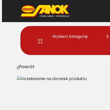
Przejdź
do
treści
Wybierz kategorię
Strona główna
>
Pasy
> B/H-1875 Pas Harvest Belts k
Powrót