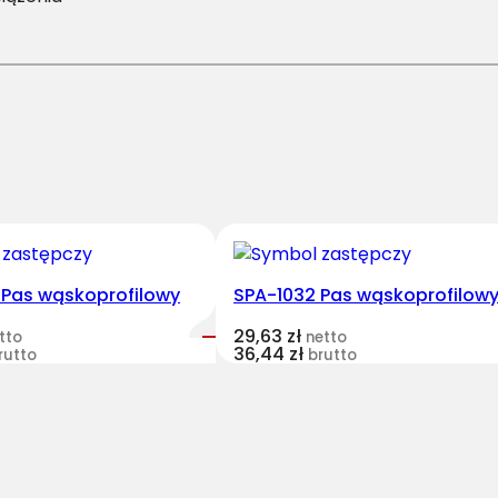
-
1
8
7
5
P
a
s
H
a
r
 Pas wąskoprofilowy
SPA-1032 Pas wąskoprofilow
v
29,63
zł
tto
netto
e
36,44
zł
rutto
brutto
s
t
B
e
l