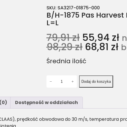
SKU:
SA3217-01875-000
B/H-1875 Pas Harvest 
L=L
79,91
zł
55,94
zł
n
98,29
zł
68,81
zł
b
Średnia ilość
i
−
+
Dodaj do koszyka
l
o
ś
(0)
Dostępność w oddziałach
ć
B
/
a CLAAS), prędkość obwodowa do 30 m/s, temperatura pracy
H
iążenia