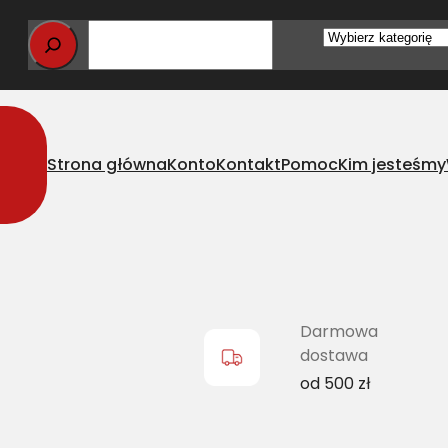
Wybierz
kategorię
Strona główna
Konto
Kontakt
Pomoc
Kim jesteśmy
lasyczny CL 750294.0 L=L
Darmowa
dostawa
od 500 zł