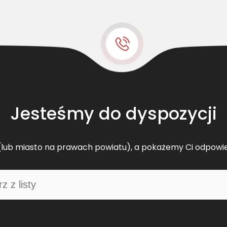
t
s
k
l
a
s
y
c
z
Jesteśmy do dyspozycji
n
y
C
lub miasto na prawach powiatu), a pokażemy Ci odpowi
L
7
5
0
2
9
4