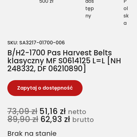
500 zł
dos
P
tęp
ol
ny
sk
a
SKU:
SA3217-01700-006
B/H2-1700 Pas Harvest Belts
klasyczny MF S0614125 L=L [NH
248332, DF 06210890]
Zapytaj o dostępność
73,09
zł
51,16
zł
netto
89,90
zł
62,93
zł
brutto
Brak na stanie