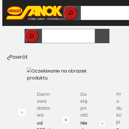
Przejdź
do
treści
Strona główna
>
Pasy
> B/H2-1700 Pas Harvest Belts
klasyczny MF S0614125 L=L [NH 248332, DF 06210890]
Powrót
Darm
Do
Pr
owa
stę
o
dosta
pn
du
wa
ość
kc
ja
od
Nie