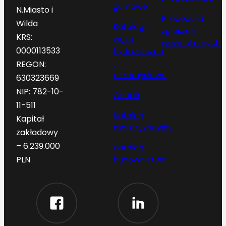
gumowe
N.Miasto i
Procedura
Wilda
Katalog –
zgłoszeń
KRS:
węże
wewnętrznych
hydrauliczne
0000113533
i
REGON:
przemysłowe
630323669
NIP: 782-10-
Cennik
11-511
Katalog
Kapitał
motoryzacyjny
zakładowy
– 6.239.000
Katalog
budownictwo
PLN