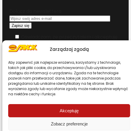
Dołącz do newslettera
Oświadczam, że przeczytałem i akceptuję
warunki korzystania z serwisu
Zarządzaj zgodą
Chcesz zostać dystrybutorem?
Aby zapewnić jak najlepsze wrażenia, korzystamy z technologii,
takich jak pliki cookie, do przechowywania i/lub uzyskiwania
dostępu do informacji o urządzeniu. Zgoda na te technologie
Design & Code by Foxstudio.eu
pozwoli nam przetwarzać dane, takie jak zachowanie podczas
przeglądania lub unikalne identyfikatory na tej stronie. Brak
wyrażenia zgody lub wycofanie zgody może niekorzystnie wpłynąć
na niektóre cechy i funkcje.
Przewiń stronę do góry
Akceptuję
Zobacz preferencje