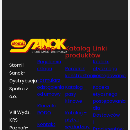
Sklep
Katalog
Linki
produktów
Regulamin
Kodeks
Stomil
sklepu
Poradnik
etycznego
Sanok-
konstruktora
postępowania
Formularz
Dystrybucja
odstąpienia
Katalog –
Kodeks
Spółka z
od umowy
pasy
etycznego
o.o.
klinowe
postępowania
Klauzula
dla
VIII Wydz.
RODO
Katalog –
Dostawców
płyty i
KRS
i
Kontakt
wykładziny
Poznań-
Producentów