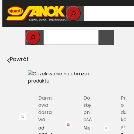
Przejdź
do
treści
Strona główna
>
Pasy
> 3B/H-1600 Pas z zespołu pasów
Harvest Belts DF 01145960 [CL 758719.0]
Powrót
Darm
Do
Pr
owa
stę
o
dosta
pn
du
wa
ość
kc
ja
od
Nie