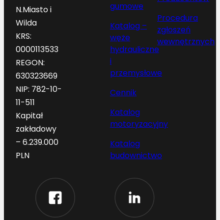
gumowe
N.Miasto i
Procedura
Wilda
Katalog –
zgłoszeń
KRS:
węże
wewnętrznych
hydrauliczne
0000113533
i
REGON:
przemysłowe
630323669
NIP: 782-10-
Cennik
11-511
Katalog
Kapitał
motoryzacyjny
zakładowy
– 6.239.000
Katalog
budownictwo
PLN