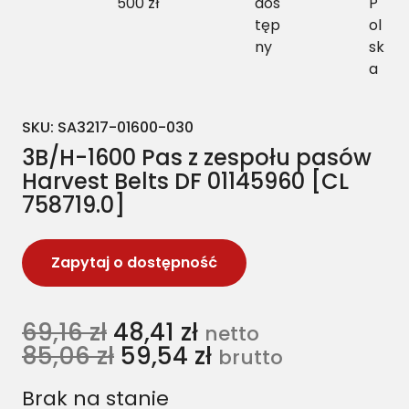
500 zł
dos
P
tęp
ol
ny
sk
a
SKU:
SA3217-01600-030
3B/H-1600 Pas z zespołu pasów
Harvest Belts DF 01145960 [CL
758719.0]
Zapytaj o dostępność
69,16
zł
48,41
zł
netto
85,06
zł
59,54
zł
brutto
Brak na stanie