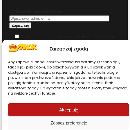
Dołącz do newslettera
Oświadczam, że przeczytałem i akceptuję
warunki korzystania z serwisu
Zarządzaj zgodą
Chcesz zostać dystrybutorem?
Aby zapewnić jak najlepsze wrażenia, korzystamy z technologii,
takich jak pliki cookie, do przechowywania i/lub uzyskiwania
dostępu do informacji o urządzeniu. Zgoda na te technologie
Design & Code by Foxstudio.eu
pozwoli nam przetwarzać dane, takie jak zachowanie podczas
przeglądania lub unikalne identyfikatory na tej stronie. Brak
wyrażenia zgody lub wycofanie zgody może niekorzystnie wpłynąć
na niektóre cechy i funkcje.
Przewiń stronę do góry
Akceptuję
Zobacz preferencje