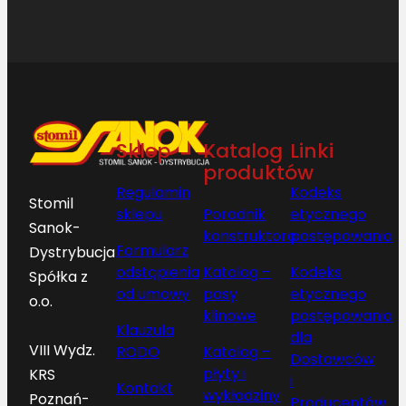
Sklep
Katalog
Linki
produktów
Regulamin
Kodeks
Stomil
sklepu
Poradnik
etycznego
Sanok-
konstruktora
postępowania
Formularz
Dystrybucja
odstąpienia
Katalog –
Kodeks
Spółka z
od umowy
pasy
etycznego
o.o.
klinowe
postępowania
Klauzula
dla
VIII Wydz.
RODO
Katalog –
Dostawców
płyty i
KRS
i
Kontakt
wykładziny
Poznań-
Producentów