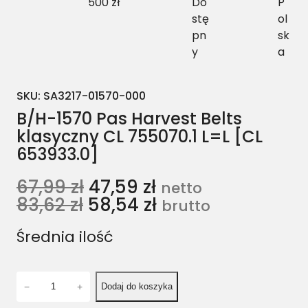
500 zł
Do
P
stę
ol
pn
sk
y
a
SKU:
SA3217-01570-000
B/H-1570 Pas Harvest Belts
klasyczny CL 755070.1 L=L [CL
653933.0]
67,99
zł
47,59
zł
netto
83,62
zł
58,54
zł
brutto
Średnia ilość
i
−
+
Dodaj do koszyka
l