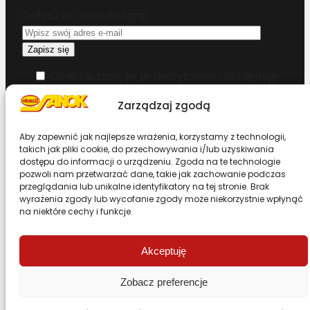
Dołącz do newslettera
Oświadczam, że przeczytałem i akceptuję
warunki korzystania z serwisu
Zarządzaj zgodą
Chcesz zostać dystrybutorem?
Aby zapewnić jak najlepsze wrażenia, korzystamy z technologii,
takich jak pliki cookie, do przechowywania i/lub uzyskiwania
dostępu do informacji o urządzeniu. Zgoda na te technologie
Design & Code by Foxstudio.eu
pozwoli nam przetwarzać dane, takie jak zachowanie podczas
przeglądania lub unikalne identyfikatory na tej stronie. Brak
wyrażenia zgody lub wycofanie zgody może niekorzystnie wpłynąć
na niektóre cechy i funkcje.
Przewiń stronę do góry
Akceptuję
Zobacz preferencje