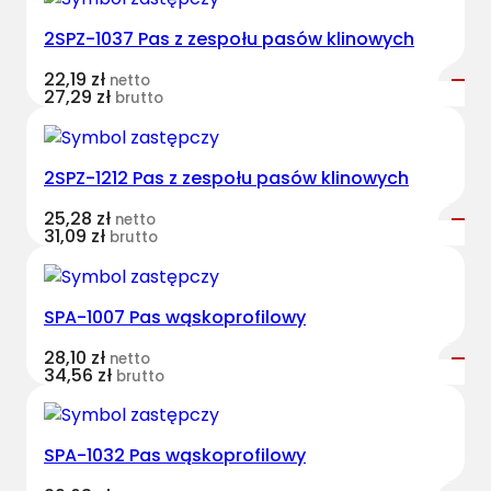
s
2SPZ-1037 Pas z zespołu pasów klinowych
t
B
22,19
zł
netto
e
27,29
zł
brutto
l
t
s
2SPZ-1212 Pas z zespołu pasów klinowych
k
25,28
zł
netto
l
31,09
zł
brutto
a
s
y
SPA-1007 Pas wąskoprofilowy
c
z
28,10
zł
netto
34,56
zł
brutto
n
y
C
SPA-1032 Pas wąskoprofilowy
L
7