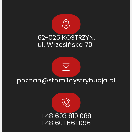
3
.
0
]
62-025 KOSTRZYN,
ul. Wrzesińska 70
poznan@stomildystrybucja.pl
+48 693 810 088
+48 601 661 096