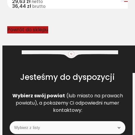
29,63
zł
netto
36,44
zł
5
brutto
5
0
7
Powrót do sklepu
0
.
1
L
=
L
Jesteśmy do dyspozycji
[
C
L
Wybierz swój powiat
(lub miasto na prawach
6
powiatu), a pokażemy Ci odpowiedni numer
5
kontaktowy:
3
9
3