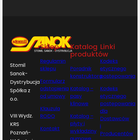
Sklep
Katalog
Linki
produktów
Regulamin
Kodeks
Stomil
sklepu
Poradnik
etycznego
Sanok-
konstruktora
postępowania
Formularz
Dystrybucja
odstąpienia
Katalog –
Kodeks
Spółka z
od umowy
pasy
etycznego
o.o.
klinowe
postępowania
Klauzula
dla
VIII Wydz.
RODO
Katalog –
Dostawców
płyty i
KRS
i
Kontakt
wykładziny
Poznań-
Producentów
gumowe