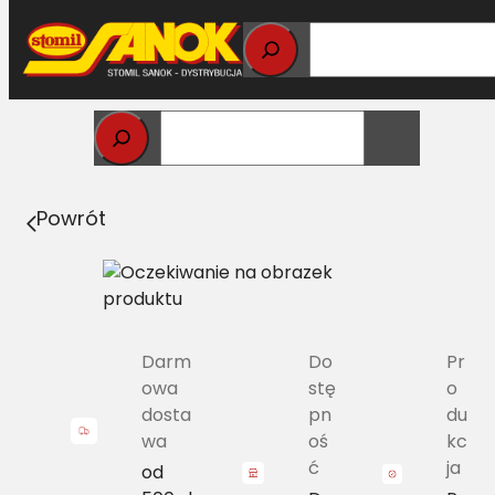
Przejdź
do
treści
Strona główna
>
Pasy
> B/H-1570 Pas Harvest Belts
klasyczny CL 755070.1 L=L [CL 653933.0]
Powrót
Darm
Do
Pr
owa
stę
o
dosta
pn
du
wa
oś
kc
ć
ja
od