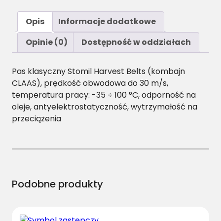
o
ś
Opis
Informacje dodatkowe
ć
B
Opinie (0)
Dostępność w oddziałach
/
H
Pas klasyczny Stomil Harvest Belts (kombajn
-
CLAAS), prędkość obwodowa do 30 m/s,
1
temperatura pracy: -35 ÷ 100 °C, odporność na
5
oleje, antyelektrostatyczność, wytrzymałość na
7
przeciążenia
0
P
a
s
H
a
Podobne produkty
r
v
e