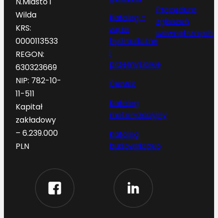
N.Miasto i
Procedura
Wilda
Katalog –
zgłoszeń
KRS:
węże
wewnętrznych
hydrauliczne
0000113533
i
REGON:
przemysłowe
630323669
NIP: 782-10-
Cennik
11-511
Katalog
Kapitał
motoryzacyjny
zakładowy
– 6.239.000
Katalog
budownictwo
PLN